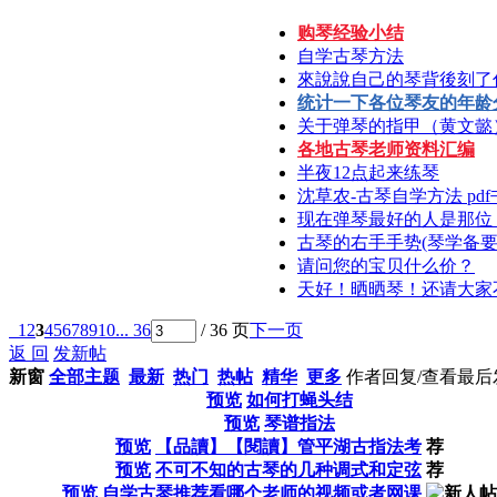
购琴经验小结
自学古琴方法
來說說自己的琴背後刻了
统计一下各位琴友的年龄
关于弹琴的指甲（黄文懿
各地古琴老师资料汇编
半夜12点起来练琴
沈草农-古琴自学方法 pd
现在弹琴最好的人是那位
古琴的右手手势(琴学备要
请问您的宝贝什么价？
天好！晒晒琴！还请大家
1
2
3
4
5
6
7
8
9
10
... 36
/ 36 页
下一页
返 回
发新帖
新窗
全部主题
最新
热门
热帖
精华
更多
作者
回复/查看
最后
预览
如何打蝇头结
预览
琴谱指法
预览
【品讀】【閱讀】管平湖古指法考
荐
预览
不可不知的古琴的几种调式和定弦
荐
预览
自学古琴推荐看哪个老师的视频或者网课