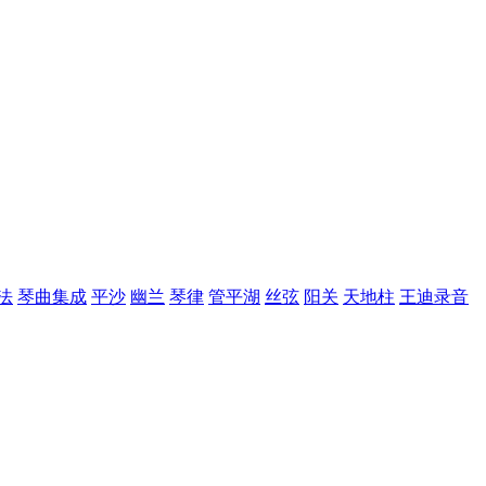
法
琴曲集成
平沙
幽兰
琴律
管平湖
丝弦
阳关
天地柱
王迪录音