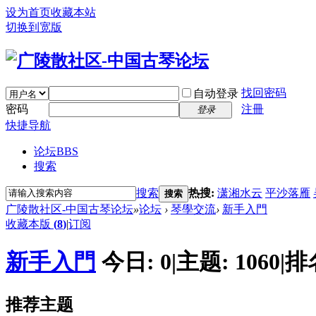
设为首页
收藏本站
切换到宽版
找回密码
自动登录
密码
注冊
登录
快捷导航
论坛
BBS
搜索
搜索
热搜:
潇湘水云
平沙落雁
搜索
广陵散社区-中国古琴论坛
»
论坛
›
琴學交流
›
新手入門
收藏本版
(
8
)
|
订阅
新手入門
今日:
0
|
主题:
1060
|
排
推荐主题