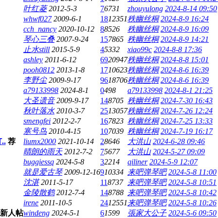
叶红菱
2012-5-3
7
6731
zhouyulong
2024-8-14 09:50
whwf027
2009-6-1
18
12351
秩幽丝桐
2024-8-9 16:24
cch_nancy
2020-10-12
8
8526
秩幽丝桐
2024-8-9 16:09
琴心三叠
2007-9-24
15
7865
秩幽丝桐
2024-8-9 14:21
止水still
2015-5-9
4
5332
xiao99c
2024-8-8 17:36
ashley
2011-6-12
69
20947
秩幽丝桐
2024-8-8 15:01
pooh0812
2013-1-8
17
10623
秩幽丝桐
2024-8-6 16:39
李野尘
2009-9-17
96
18706
秩幽丝桐
2024-8-6 16:39
a79133998
2024-8-1
0
498
a79133998
2024-8-1 21:25
大圣遗音
2009-9-17
14
8705
秩幽丝桐
2024-7-30 16:43
秋叶落水
2010-3-7
25
13057
秩幽丝桐
2024-7-26 12:24
smengfei
2012-2-7
16
7823
秩幽丝桐
2024-7-25 13:33
寒号鸟
2010-4-15
10
7039
秩幽丝桐
2024-7-19 16:17
.
荐
liumx2000
2021-10-14
2
8646
大洪山
2024-6-28 09:46
晴朗的雨天
2012-7-2
7
5677
大洪山
2024-5-27 09:09
buggiessq
2024-5-8
3
2214
qiliner
2024-5-9 12:07
就是爱古琴
2009-12-16
9
10334
来吧弹琴吧
2024-5-8 11:00
沈湛
2011-5-17
11
8737
来吧弹琴吧
2024-5-8 10:51
金陵散鹤
2012-7-4
14
8788
来吧弹琴吧
2024-5-8 10:42
irene
2011-10-5
24
12551
来吧弹琴吧
2024-5-8 10:26
windeng
2024-5-1
6
1599
張家大公子
2024-5-6 09:50