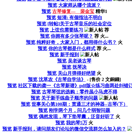
预览
大家师从哪个流派？
预览
古琴修复--- 裴金宝
精华1
预览
短清: 有個指法不明白
预览
[转帖]关于古琴音乐的社会定位
预览
上弦也需要练习
荐
预览
你拥有多少张琴呢？
荐
火...
预览
纯粹好奇，大家入门，都用得什么书？
火
预览
你的古琴都是什么样式
荐
火...
预览
新手报到
预览
吴老谈古琴
预览
抚琴决
预览
关山月弹得好绝望
火
预览
沈草农《古琴自学法》
- [售价
2
文銅錢]
预览
社区下载的龚一《古琴新谱》pdf版☆练习曲两处纠错订.
预览
古琴琴弦的选购：零件虽小马虎不得
预览
关于新手练曲子顺序的问题
预览
世事关心第100期：贯通三才的神器--古琴(下）
预览
刚学两个月，问几个弱智问题
预览
偶然发现，琴下垫琴囊，泛音好听了
火
预览
我的琴5万
火
预览
新手报到，请问朋友们论坛的微信交流群怎么加入的？