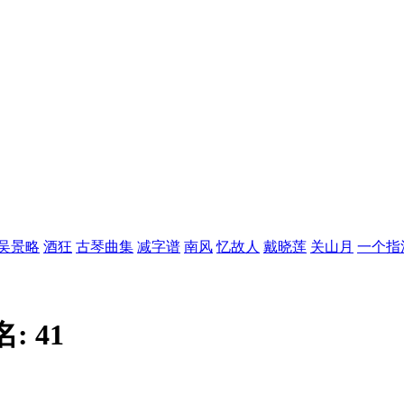
吴景略
酒狂
古琴曲集
减字谱
南风
忆故人
戴晓莲
关山月
一个指
名:
41