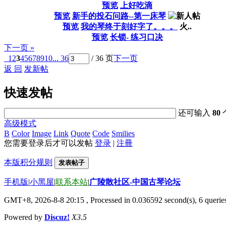
预览
上好吃滴
预览
新手的投石问路--第一床琴
预览
我的琴终于刻好字了。。。
火..
预览
长锁- 练习口决
下一页 »
1
2
3
4
5
6
7
8
9
10
... 36
/ 36 页
下一页
返 回
发新帖
快速发帖
还可输入
80
高级模式
B
Color
Image
Link
Quote
Code
Smilies
您需要登录后才可以发帖
登录
|
注冊
本版积分规则
发表帖子
手机版
|
小黑屋
|
联系本站
|
广陵散社区-中国古琴论坛
GMT+8, 2026-8-8 20:15
, Processed in 0.036592 second(s), 6 querie
Powered by
Discuz!
X3.5