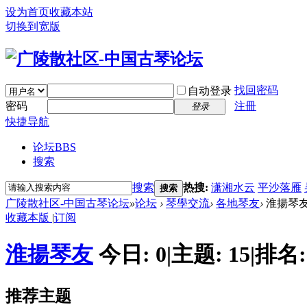
设为首页
收藏本站
切换到宽版
找回密码
自动登录
密码
注冊
登录
快捷导航
论坛
BBS
搜索
搜索
热搜:
潇湘水云
平沙落雁
搜索
广陵散社区-中国古琴论坛
»
论坛
›
琴學交流
›
各地琴友
›
淮揚琴
收藏本版
|
订阅
淮揚琴友
今日:
0
|
主题:
15
|
排名
推荐主题