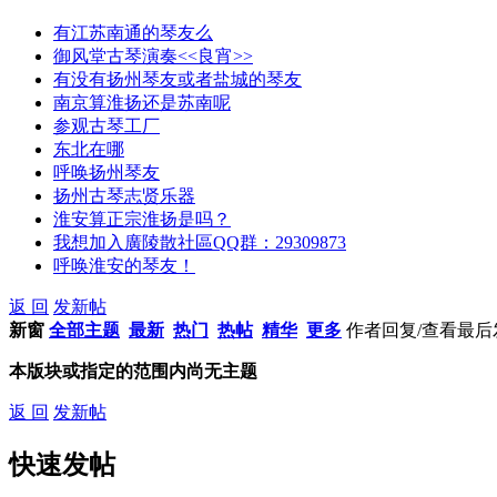
有江苏南通的琴友么
御风堂古琴演奏<<良宵>>
有没有扬州琴友或者盐城的琴友
南京算淮扬还是苏南呢
参观古琴工厂
东北在哪
呼唤扬州琴友
扬州古琴志贤乐器
淮安算正宗淮扬是吗？
我想加入廣陵散社區QQ群：29309873
呼唤淮安的琴友！
返 回
发新帖
新窗
全部主题
最新
热门
热帖
精华
更多
作者
回复/查看
最后
本版块或指定的范围内尚无主题
返 回
发新帖
快速发帖