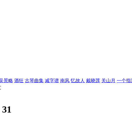
吴景略
酒狂
古琴曲集
减字谱
南风
忆故人
戴晓莲
关山月
一个指
友
:
31