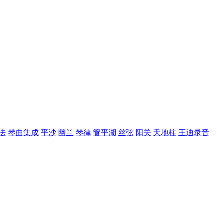
法
琴曲集成
平沙
幽兰
琴律
管平湖
丝弦
阳关
天地柱
王迪录音