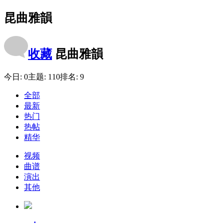
昆曲雅韻
收藏
昆曲雅韻
今日:
0
主题:
110
排名:
9
全部
最新
热门
热帖
精华
视频
曲谱
演出
其他