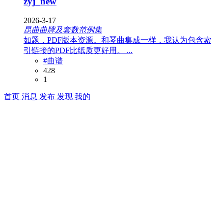
zyj_new
2026-3-17
昆曲曲牌及套数范例集
如题，PDF版本资源。和琴曲集成一样，我认为包含索
引链接的PDF比纸质更好用。 ...
#曲谱
428
1
首页
消息
发布
发现
我的