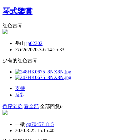
琴式鑒賞
红色古琴
岳山
jp02302
7162
6
2020-3-6 14:25:33
少有的红色古琴
支持
反對
倒序浏览
看全部
全部回复
6
一徽
qq704571815
2020-3-25 15:15:40