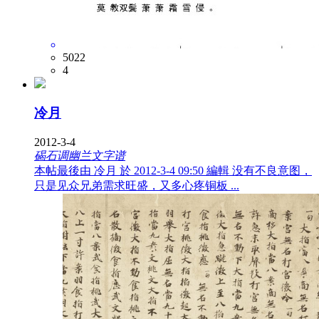
5022
4
冷月
2012-3-4
碣石调幽兰文字谱
本帖最後由 冷月 於 2012-3-4 09:50 編輯 没有不良意图，
只是见众兄弟需求旺盛，又多心疼铜板 ...