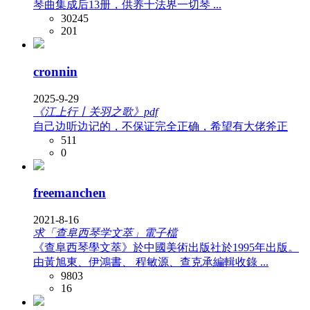
琴曲集成后13册，供养十法界一切琴 ...
30245
201
cronnin
2025-9-29
《江上行丨关羽之歌》pdf
自己边听边记的，不保证完全正确，希望有大佬斧正
511
0
freemanchen
2021-8-16
求「查阜西琴学文萃」電子檔
《查阜西琴學文萃》於中國美術出版社於1995年出版。
由黃旭東、伊鴻書、 程敏源、查克承編輯收錄 ...
9803
16