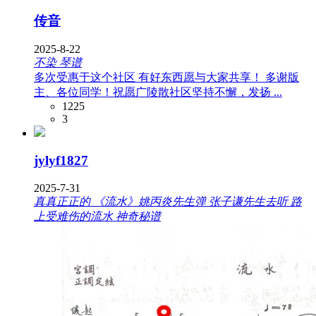
传音
2025-8-22
不染 琴谱
多次受惠于这个社区 有好东西愿与大家共享！ 多谢版
主、各位同学！祝愿广陵散社区坚持不懈，发扬 ...
1225
3
jylyf1827
2025-7-31
真真正正的 《流水》姚丙炎先生弹 张子谦先生去听 路
上受难伤的流水 神奇秘谱