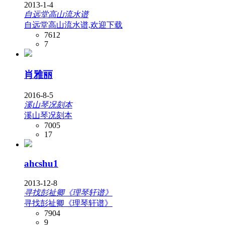
2013-1-4
自远堂高山流水谱
自远堂高山流水谱,欢迎下载
7612
7
肖雅丽
2016-8-5
溪山琴况刻本
溪山琴况刻本
7005
17
ahcshu1
2013-12-8
寻找彭祉卿《理琴轩谱》
寻找彭祉卿《理琴轩谱》
7904
9