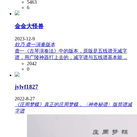
5463
6
金金大怪兽
2023-12-9
欸乃 龚一演奏版本
龚一《古琴演奏法》中的版本，原版是五线谱无减字
谱，用广陵神器打上去的，减字谱与五线谱基本能 ...
2042
0
jylyf1827
2022-8-27
《庄周梦蝶》真正的庄周梦蝶，〈神奇秘谱〉版简谱减
字谱