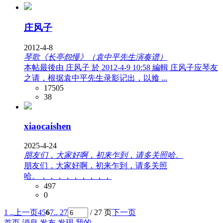
庄风子
2012-4-8
琴歌《长亭怨慢》（袁中平先生演奏谱）
本帖最後由 庄风子 於 2012-4-9 10:58 編輯 庄风子应琴友
之请，根据袁中平先生录影记出，以飨 ...
17505
38
xiaocaishen
2025-4-24
朋友们，大家好啊，初来乍到，请多关照哈。
朋友们，大家好啊，初来乍到，请多关照
哈。，，，，，，，，，
497
0
1 ..
上一页
4
5
6
7
.. 27
/ 27 页
下一页
首页
消息
发布
发现
我的