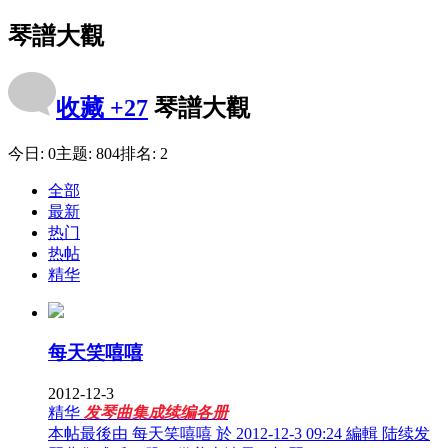
琴譜大觀
收藏
+27
琴譜大觀
今日:
0
主题:
804
排名:
2
全部
最新
热门
热帖
精华
每天笑嘻嘻
2012-12-3
精华
发琴曲集成续编各册
本帖最後由 每天笑嘻嘻 於 2012-12-3 09:24 編輯 陆续发