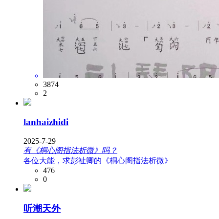
3874
2
lanhaizhidi
2025-7-29
有《桐心阁指法析微》吗？
各位大能，求彭祉卿的《桐心阁指法析微》
476
0
听潮天外