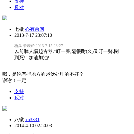
支持
反对
七徽
心有余闲
2013-7-17 23:07:10
梧葉 發表於 2013-7-15 23:27
以前聽人講起古琴,"叮一聲,隔很耐(久)又叮一聲,悶
到死!".加油加油!
哦
，是说有些地方的起伏处理的不好？
谢谢！一定
支持
反对
八徽
xu3331
2014-4-10 02:50:03