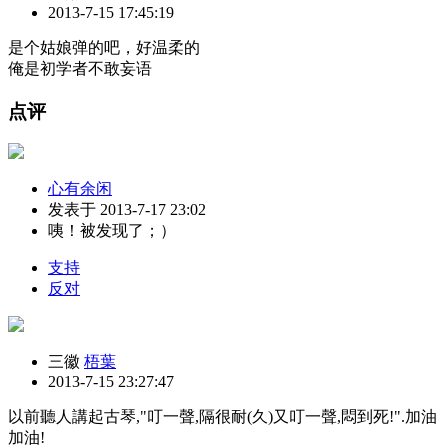
2013-7-15 17:45:19
是个姑娘弹的吧，好温柔的
俺是初学者不敢妄语
点评
心有余闲
发表于 2013-7-17 23:02
咦！被发现了；）
支持
反对
三徽
梧葉
2013-7-15 23:27:47
以前聽人講起古琴,"叮一聲,隔很耐(久)又叮一聲,悶到死!".加油
加油!