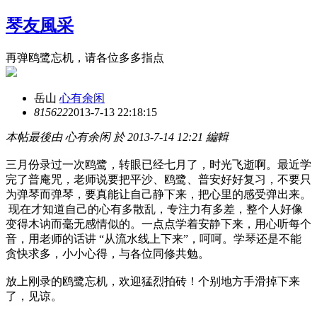
琴友風采
再弹鸥鹭忘机，请各位多多指点
岳山
心有余闲
8156
22
2013-7-13 22:18:15
本帖最後由 心有余闲 於 2013-7-14 12:21 編輯
三月份录过一次鸥鹭，转眼已经七月了，时光飞逝啊。最近学
完了普庵咒，老师说要把平沙、鸥鹭、普安好好复习，不要只
为弹琴而弹琴，要真能让自己静下来，把心里的感受弹出来。
现在才知道自己的心有多散乱，专注力有多差，整个人好像
变得木讷而毫无感情似的。一点点学着安静下来，用心听每个
音，用老师的话讲 “从流水线上下来”，呵呵。学琴还是不能
贪快求多，小小心得，与各位同修共勉。
放上刚录的鸥鹭忘机，欢迎猛烈拍砖！个别地方手滑掉下来
了，见谅。