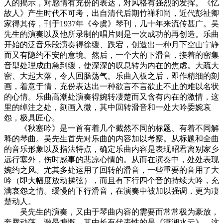
入的揭示，对感情有充份的表达，对风格有强烈的发挥。《忆
故人》产生时代不可考，出自清代后期竹禅和尚，近代彭祉卿
家得其传，刊于1937年《今虞》琴刊，几十年来流传甚广。吴
先生的演奏以及他所录制的唱片则是一次成功的再创造。乐曲
开始的泛音乐段演奏得徐缓、跌宕，创造出一种月下空山宁静
而又有隐约不安的意境。然后，一个大的下滑音，接着的密集
音型处理成由急到缓，使深深的叹息转为内在的焦虑。大疏大
密、大起大落，令人回肠荡气。乐曲入板之后，即作精细的刻
画，着意于情，充份表达出一种欲言不言欲止不止的难以名状
的心情。乐曲高潮处演奏得婉转凄楚而又含有内在的激情，这
里的绰注之处，刻画入微，其中回转滑音和一处大吟委婉哀
怨，极具匠心。
《秋塞吟》是一首有着几个截然不同的标题、有着不同解
释的琴曲。吴先生首先对乐曲的内容加以考察。从标题和全曲
的音乐形象以及指法特点，确定乐曲内容是表现昭君离别家乡
远行塞外，伤时感事的悲凉心情的。从而在演奏中，处处表现
婉约之风。尤其多处运用了回转的滑音，一些重要的音用了大
吟（即大幅度放动揉弦），而且有下行四个音的持续大吟，充
满哀怨之情。缓慢的下行滑音，在演奏中被加以强调，更为凄
楚动人。
吴先生的演奏，又由于琴曲内容的需要而常常极为豪放，
奔腾动荡，激昂慷慨。其中长有代表性的是《潇湘水云》。这