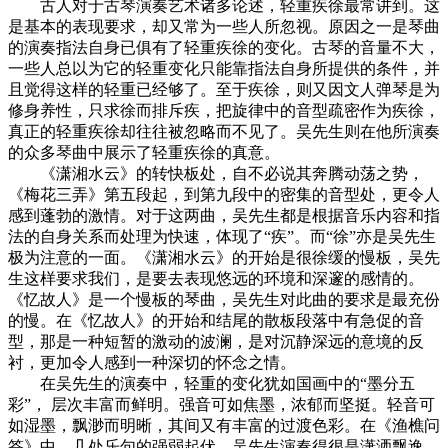
古人对于古琴演奏艺术诸多论述，轻重疾徐最常讲到。这
是基本的表现要求，却又常为一些人所忽视。原因之一是琴曲
的演奏指法自身已俱有了轻重疾徐的变化。古琴的音量不大，
一些人总以为它的轻重变化只能靠指法自身所提供的条件，并
且觉得这样的轻重已经够了。至于疾徐，则又因文人弹琴是为
修身养性，只求徐而排斥疾，把旋律中的音型疏密作为疾徐，
真正的轻重疾徐却往往被忽略而不见了。吴先生则在他所演奏
的众多琴曲中展示了轻重疾徐的真意。
《潇湘水云》的转快板处，自不必说其奔腾动荡之势，
《梅花三弄》第五段起，到第九段中的密集的音型处，更令人
感到蓬勃的激情。对于这两曲，吴先生都是根据音乐内容和指
法的自身关系而处理为快速，体现了“疾”。而“徐”亦是吴先生
极为注意的一面。《潇湘水云》的开始是很徐缓的慢板，吴先
生这样要求我们，是要去表现悠远的环境和深邃的感情的。
《忆故人》是一个慢板的琴曲，吴先生对此曲的要求是最充份
的慢。在《忆故人》的开始和结尾的散板段落中有急促的音
型，那是一种短暂的激动的波澜，是对沉静深远的意境的反
衬，更加令人感到一种深切的怀念之情。
在吴先生的演奏中，轻重的变化犹如国画中的“墨分五
彩”， 层次丰富而鲜明。强音可如焦墨，浓郁而坚挺。轻音可
如湿墨，飘渺而明晰，其间又有丰富的过渡色彩。在《渔樵问
答》中，几处乐句的强弱起伏，吴先生演奏得很是潇洒飘逸。