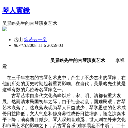
琴人實錄
吴景略先生的古琴演奏艺术
岳山
宛若云一朵
8674
10
2008-11-6 20:59:03
吴景略先生的古琴演奏艺术
李祥
霆
在三千年左右的古琴艺术史中，产生了不少杰出的琴家，在
他们所处的历史时期起着重要影响。在当代，吴景略先生就是
这样有数的几位著名琴家之一。
古琴艺术自唐代文化高峰以后，宋、明、清都有重大发
展。然而清末民国初年之际，由于社会动乱，国难民艰，古琴
艺术衰落了。这衰落表现为琴人日益减少，琴学思想的艺术成
份日益降低，文人气息和修身养性成份日益增多，随之演奏水
平下降，演奏曲目减少。琴人叹知音难觅，世人则在外来文化
和市民艺术的影响之下，叽古琴音乐“难学易忘不中听”。二十