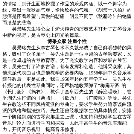
的情绪，别开生面地挖掘了作品的乐观内涵。以一个舞字为
线，奏出一派秋高气爽，愉快欣喜的气氛。《胡笳十八拍》的
悲痛是怀着希望与喜悦的悲痛，明显不同于《秋塞吟》的绝望
而凄楚的悲痛……。
吴景略先生得心应手炉火纯青的演奏艺术打开了古琴音乐
中新的视野，是古琴史上闪光的篇章。
博采众家 注重个性
吴景略先生从事古琴艺术不久就形成了自己鲜明独特的风
格，吸引了众多弟子。吴先生既是一位卓越的古琴演奏家，又
是一位卓越的古琴教育家。为了充实教学内容和发展古琴艺
术，吴先生打了许多古谱，都有发挥和创造。他博采众家，其
他流派代表曲目也是他教学的必要内容，1956年到中央音乐学
院任教后，更是如此。我自1958年起的五年学习中，吴先生在
传授他的代表性琴曲同时，还严格地教我弹了“梅庵琴派”的
《长门怨》《捣衣》，教弹了查阜西先生的《醉渔唱晚》，管
平湖先生打谱的《离骚》、《欸乃》、《广陵散》等等。吴先
生在教这些不同风格流派的琴曲时，要求学生努力追摹该曲流
派的风格和指法技巧。先生还曾经根据学生的具体情况，安排
一个阶段到别的古琴家那里去上课，也支持和鼓励学生在古琴
音乐理论方面进行学习和探索，以此丰富学生的音乐表现能
力，开阔音乐视野，提高音乐修养。