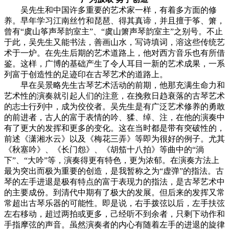
吴先生和中国许多重要的艺术家一样，有着多方面的修
养。早年学习江南丝竹和琵琶、得其真谛，并且擅于筝、箫，
曾有“虞山筝声琴韵室主”、“虞山箫声琴韵室主”之别号。不止
于此，吴先生又能书法，善画山水，写诗填词，溶这些传统艺
术于一炉。在先生后期的艺术道路上，他对西方音乐也有所借
鉴。这样，广博的基础产生了令人耳目一新的艺术成果，一系
列富于创造性的足迹印在古琴艺术的道路上。
早在吴景略先生古琴艺术活动的前期，他那充满生命力和
艺术性的演奏就引起人们的注意，在挽救日趋衰落的古琴艺术
的志士行列中，成为佼佼者。吴先生是有广泛艺术修养的勇敢
的前进者，古人的富于表情的吟、猱、绰、注，在他的演奏中
有了更大的发挥和更多的变化。这在当时都是带有突破性的，
前述《潇湘水云》以及《梅花三弄》等即为很好的例子。尤其
《秋塞吟》、《长门怨》、《胡笳十八拍》等曲中的“淌
下”、“大吟”等，演奏得更有特色，更为浓郁。在演奏方法上
最为突出而极为重要的创造，是我暂称之为“虚弹”的指法。古
琴的左手进退是极有特点的富于表现力的指法，是古琴艺术中
的主要成份。到清代中期有了极大的发展。但后来的发挥又常
常超出古琴乐器的可能性。即是说，右手拨弦以后，左手扶弦
左右移动，超过两拍或更多，己经听不到余者，只剩下动作和
手指摩弦的声音。虽然演奏者的内心有随着左手的进退的旋律