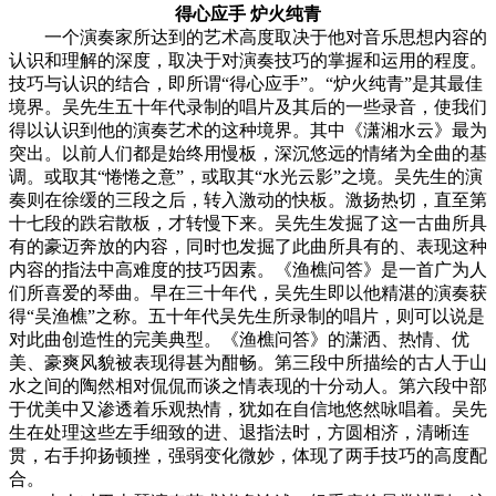
得心应手 炉火纯青
一个演奏家所达到的艺术高度取决于他对音乐思想内容的
认识和理解的深度，取决于对演奏技巧的掌握和运用的程度。
技巧与认识的结合，即所谓“得心应手”。“炉火纯青”是其最佳
境界。吴先生五十年代录制的唱片及其后的一些录音，使我们
得以认识到他的演奏艺术的这种境界。其中《潇湘水云》最为
突出。以前人们都是始终用慢板，深沉悠远的情绪为全曲的基
调。或取其“惓惓之意”，或取其“水光云影”之境。吴先生的演
奏则在徐缓的三段之后，转入激动的快板。激扬热切，直至第
十七段的跌宕散板，才转慢下来。吴先生发掘了这一古曲所具
有的豪迈奔放的内容，同时也发掘了此曲所具有的、表现这种
内容的指法中高难度的技巧因素。《渔樵问答》是一首广为人
们所喜爱的琴曲。早在三十年代，吴先生即以他精湛的演奏获
得“吴渔樵”之称。五十年代吴先生所录制的唱片，则可以说是
对此曲创造性的完美典型。《渔樵问答》的潇洒、热情、优
美、豪爽风貌被表现得甚为酣畅。第三段中所描绘的古人于山
水之间的陶然相对侃侃而谈之情表现的十分动人。第六段中部
于优美中又渗透着乐观热情，犹如在自信地悠然咏唱着。吴先
生在处理这些左手细致的进、退指法时，方圆相济，清晰连
贯，右手抑扬顿挫，强弱变化微妙，体现了两手技巧的高度配
合。