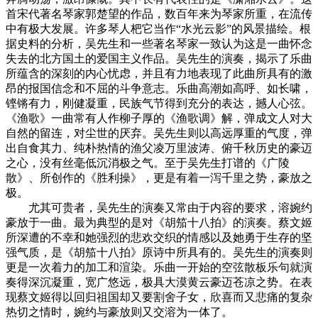
首宋代著名琴家郭楚望的作品，数百年来为琴家所重，在流传
中有极大发展。许多琴人杷它当作“水光云影”的风景描绘。根
据史料的分析，吴先生和一些著名琴家一致认为这是一曲怀念
失去的北方国土的爱国主义作品。吴先生的演奏，揭示了乐曲
所蕴含的深刻的内心忧虑，并且有力地表现了此曲所具有的激
昂的报国信念和不屈的斗争意志。乐曲高潮如高呼、如长啸，
铿锵有力，刚健凝重，民族气节得到充分的表达，撼人心弦。
《渔歌》一曲常有人作柳子厚的《渔歌调》解，弹成文人对大
自然的留连，对尘世的厌弃。吴先生则以高远厚重的气度，弹
出自食其力、纯朴热情的渔父凌万里波涛、俯千秋历史的豪迈
之心，没有丝毫低沉消极之气。至于吴先生打谱的《广陵
散》、所创作的《胜利操》，更是有着一泻千里之势，豪放之
极。
尤其可贵者，吴先生的演奏又常由于内容的要求，溶婉约
豪放于一曲。最为典型的是对《胡笳十八拍》的演奏。蔡文姬
所深遭的不幸和她强烈的悲欢交织的情感以及她勇于生存的坚
强气质，是《胡笳十八拍》原诗中所具有的。吴先生的演奏则
更是一次着力的加工和渲染。乐曲一开始的空弦散板乐句就演
奏得深沉凝重，宽广悠远，极具大漠黄云豪迈苍凉之势。在表
现蔡文姬得以回归祖国却又要割舍子女，欣喜而又悲痛的复杂
热切之情时，婉约与豪放则又交溶为一体了。