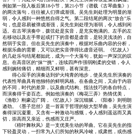
例如第一段入板后第18小节，第21小节（谱载《古琴曲集》）
的两次落句，往往被人们弹成渐强。吴先生则处理为明显的渐
弱，令人感到一种悠然自得之气。第二段结尾的两次“放合”乐
句，也是容易被弹成渐强，吴先生则处理为渐弱，令人感到闲
适。在古琴演奏中，拨弦处是实音，是充实饱满的。左手的左
右移动以及左手带起或打下的音都是虚音，是轻灵浅淡的，自
然弱于实音。但在吴先生的演奏中，根据对乐曲内容的分析，
根据乐曲的需要，又可以把实音弹得比虚音还弱。《忆故人》
的几处乐句结尾都如此，成为一个大落句，犹如一声深沉的叹
息。在高音区的“抹”“挑”，连续四声作强弱刚柔的交错，令人
感到婉转痛切，精细而又鲜明，甚有深意。
得心应手的演奏达到炉火纯青的地步，使吴先生所演奏的
代表性琴曲具有他独特的鲜明风格。在各曲之间，又由于内容
的不同，时代的差异，以及曲式结构、指法技巧的各自特点，
而演奏得千姿百态。例如他演奏的《梅花三弄》热情优美，
《渔歌》刚豪迈广阔，《忆故人》深沉细腻，《阳春》则明朗
遒劲。《墨子悲丝》是一首富于哲理的较大型琴曲，吴先生演
奏得深沉凝重、又含有一种激动与感慨，令人感到遥远而又真
切，崇高而又亲近，伤感而又庄严。
《梧叶舞秋风》是一支优美生动的琴曲。它在吴先生的指
下轻盈灵动，一扫常为人们所知的秋风冷峻，或肃然，或伤感