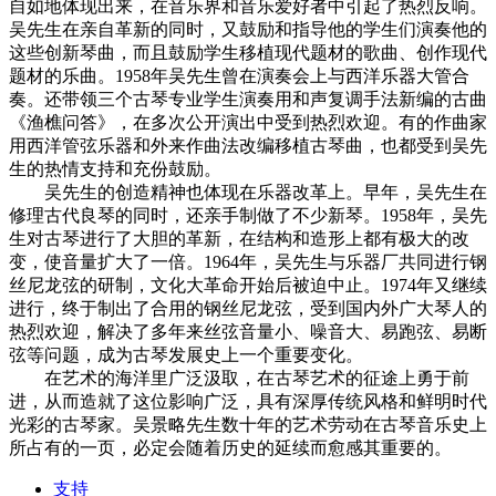
自如地体现出来，在音乐界和音乐爱好者中引起了热烈反响。
吴先生在亲自革新的同时，又鼓励和指导他的学生们演奏他的
这些创新琴曲，而且鼓励学生移植现代题材的歌曲、创作现代
题材的乐曲。1958年吴先生曾在演奏会上与西洋乐器大管合
奏。还带领三个古琴专业学生演奏用和声复调手法新编的古曲
《渔樵问答》，在多次公开演出中受到热烈欢迎。有的作曲家
用西洋管弦乐器和外来作曲法改编移植古琴曲，也都受到吴先
生的热情支持和充份鼓励。
吴先生的创造精神也体现在乐器改革上。早年，吴先生在
修理古代良琴的同时，还亲手制做了不少新琴。1958年，吴先
生对古琴进行了大胆的革新，在结构和造形上都有极大的改
变，使音量扩大了一倍。1964年，吴先生与乐器厂共同进行钢
丝尼龙弦的研制，文化大革命开始后被迫中止。1974年又继续
进行，终于制出了合用的钢丝尼龙弦，受到国内外广大琴人的
热烈欢迎，解决了多年来丝弦音量小、噪音大、易跑弦、易断
弦等问题，成为古琴发展史上一个重要变化。
在艺术的海洋里广泛汲取，在古琴艺术的征途上勇于前
进，从而造就了这位影响广泛，具有深厚传统风格和鲜明时代
光彩的古琴家。吴景略先生数十年的艺术劳动在古琴音乐史上
所占有的一页，必定会随着历史的延续而愈感其重要的。
支持