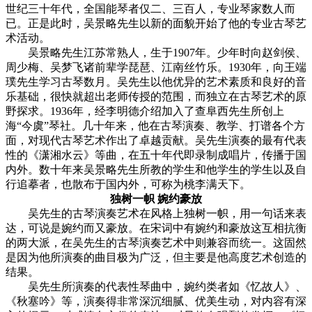
世纪三十年代，全国能琴者仅二、三百人，专业琴家数人而
已。正是此时，吴景略先生以新的面貌开始了他的专业古琴艺
术活动。
吴景略先生江苏常熟人，生于1907年。少年时向赵剑侯、
周少梅、吴梦飞诸前辈学琵琶、江南丝竹乐。1930年，向王端
璞先生学习古琴数月。吴先生以他优异的艺术素质和良好的音
乐基础，很快就超出老师传授的范围，而独立在古琴艺术的原
野探求。1936年，经李明德介绍加入了查阜西先生所创上
海“今虞”琴社。几十年来，他在古琴演奏、教学、打谱各个方
面，对现代古琴艺术作出了卓越贡献。吴先生演奏的最有代表
性的《潇湘水云》等曲，在五十年代即录制成唱片，传播于国
内外。数十年来吴景略先生所教的学生和他学生的学生以及自
行追摹者，也散布于国内外，可称为桃李满天下。
独树一帜 婉约豪放
吴先生的古琴演奏艺术在风格上独树一帜，用一句话来表
达，可说是婉约而又豪放。在宋词中有婉约和豪放这互相抗衡
的两大派，在吴先生的古琴演奏艺术中则兼容而统一。这固然
是因为他所演奏的曲目极为广泛，但主要是他高度艺术创造的
结果。
吴先生所演奏的代表性琴曲中，婉约类者如《忆故人》、
《秋塞吟》等，演奏得非常深沉细腻、优美生动，对内容有深