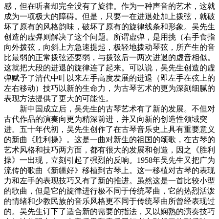
感，但在听者却完全没有了旋律。作为一种声音的艺术，这就
成为一项极大的障碍。但是，只要一在进退处加上拨弦，就破
坏了原有的风格韵味，破坏了原有的旋律线条和形象。吴先生
创造的虚弹则解决了这个问题。所谓虚弹，是用挑（右手食指
向外拨弦，向斜上方急速提起，极轻地拨动琴弦，所产生的音
比最弱的正常拨弦还要弱，与拨弦后一两次进退的虚音相似。
这就把大段的进退的旋律连了起来。可以说，吴先生创造的虚
弹赋予了清代中叶以来左手高度发展的进退（即左手在弦上的
左右移动）技巧以新的生命力，为古琴艺术的更为深刻细腻的
表现方法提供了更大的可能性。
新中国成立后，吴先生的古琴艺术有了新的发展。不但对
古代作品的演奏向更为精深前进，并又向新的创造性领域突
进。五十年代初，吴先生创作了在古琴音乐史上具有重要意义
的新曲《胜利操》。这是一曲对新生的祖国的颂歌，在古琴的
艺术风格和技巧两方面，都有很大的发展和创造，因之《胜利
操》一出现，立刻引起了强烈的反响。1958年吴先生又把广为
流传的歌曲《新疆好》移植到古琴上。这一移植对古琴的表现
力和左手的表现技巧又有了新的推进。虽然这是一首比较小型
的歌曲，但是它的旋律进行极不同于传统琴曲，它的热烈活泼
的情绪和少教民族的音乐风格更不同于传统琴曲所曾经表现过
的。吴先生订下了适合新的需要的指法，又以娴熟的演奏技巧