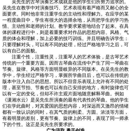
吴先生的古琴演奏艺术成就是他的学生们所努力追求的。
吴先生在教学中对演奏技巧、艺术表现有着严格而又耐心的全
面要求。同时他非常注重学生的主动性和理解力。在应学的某
一程度曲目中，学生有很大的选择余地，从而把学生的学习热
情、主动性和老师的计划、教学要求紧密地结合了起来。在具
体的课程进行中，则是着重要求对作品的思想内容、风格、气
质的体会和理解，加上必要的技巧训练。并且明确告诉学生：
只要理解对头，可以有不同的处理，经过严格地学习之后，可
以有自己的面貌。
注重个性，注重性灵，注重琴人的艺术体验，是古琴艺术
传统的一个重要方面。因而古琴曲在流传中产生了同一琴曲在
节奏、旋律、风格等方面明显岐异的不同版本。在吴先生的教
学中，学生经过严格学习，掌握所学曲目后，也可以在传统的
版本中注入自己的思想。所以不但音乐表现上允许有不同的处
理，甚至节拍、节奏也可以有自己安排的地方，有时旋律也可
以有一定的变化，但却不许主观片面地随意解释琴曲。例如
《潇湘水云》是吴先生所演奏的最有代表性的琴曲。他的学生
们在学此曲时，对其爱国的思想内容，对深远而又激昂的情绪
都有一致认识的同时，在其气质的刚柔、方圆、浓淡等方面，
有着明显的差别，更有节奏、旋律上的不同，表现了同一师承
下的个性。这正是吴先生所要求的。
广为汲取 勇于创造