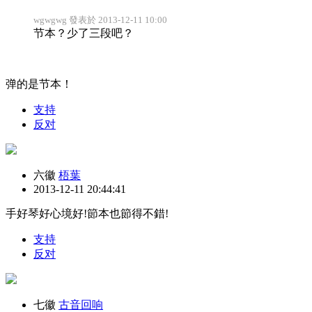
wgwgwg 發表於 2013-12-11 10:00
节本？少了三段吧？
弹的是节本！
支持
反对
六徽
梧葉
2013-12-11 20:44:41
手好琴好心境好!節本也節得不錯!
支持
反对
七徽
古音回响