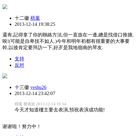
十二徽
梧葉
2013-12-14 19:38:25
還有,記得拿了你的聮絡方法,但一直放在一邊,總是找借口推搪,
唉!(可能是自卑技不如人.)今年和明年初都有很重要的大事要
幹,以後肯定要拜訪一下,好歹是我地嶺南的琴友.
支持
反对
十三徽
yeshu26
2013-12-14 23:42:07
梧葉 發表於 2013-12-14 19:34
今天才知道樓主要去表演,預祝表演成功能!
谢谢啦！努力中！