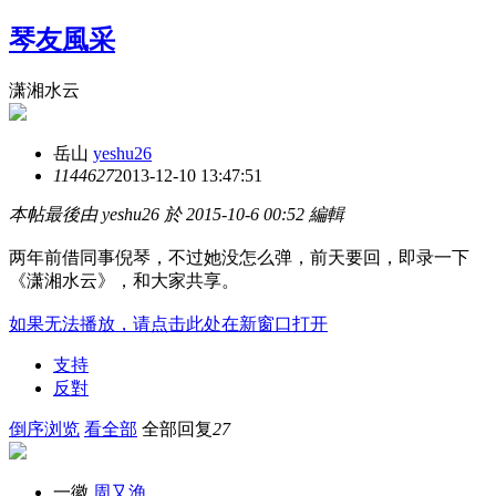
琴友風采
潇湘水云
岳山
yeshu26
11446
27
2013-12-10 13:47:51
本帖最後由 yeshu26 於 2015-10-6 00:52 編輯
两年前借同事倪琴，不过她没怎么弹，前天要回，即录一下
《潇湘水云》，和大家共享。
如果无法播放，请点击此处在新窗口打开
支持
反對
倒序浏览
看全部
全部回复
27
一徽
周又渔