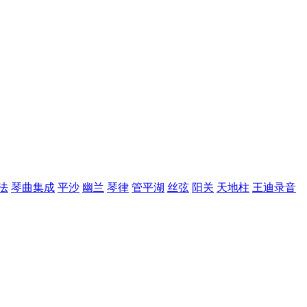
法
琴曲集成
平沙
幽兰
琴律
管平湖
丝弦
阳关
天地柱
王迪录音