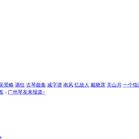
吴景略
酒狂
古琴曲集
减字谱
南风
忆故人
戴晓莲
关山月
一个指
友
›
广州琴友来报道~
式