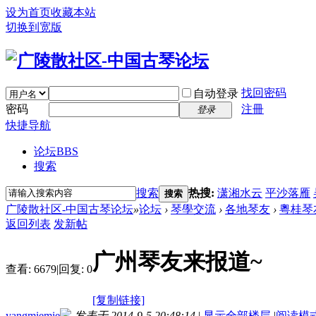
设为首页
收藏本站
切换到宽版
找回密码
自动登录
密码
注冊
登录
快捷导航
论坛
BBS
搜索
搜索
热搜:
潇湘水云
平沙落雁
搜索
广陵散社区-中国古琴论坛
»
论坛
›
琴學交流
›
各地琴友
›
粵桂琴
返回列表
发新帖
广州琴友来报道~
查看:
6679
|
回复:
0
[复制链接]
yangmiemie
发表于 2014-9-5 20:48:14
|
显示全部楼层
|
阅读模