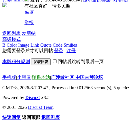
有社区真好。请多关照。
回复
举报
返回列表
发新帖
高级模式
B
Color
Image
Link
Quote
Code
Smilies
您需要登录后才可以回帖
登录
|
注冊
本版积分规则
回帖后跳转到最后一页
发表回复
手机版
|
小黑屋
|
联系本站
|
广陵散社区-中国古琴论坛
GMT+8, 2026-8-7 03:47
, Processed in 0.012563 second(s), 5 querie
Powered by
Discuz!
X3.5
© 2001-2026
Discuz! Team
.
快速回复
返回顶部
返回列表