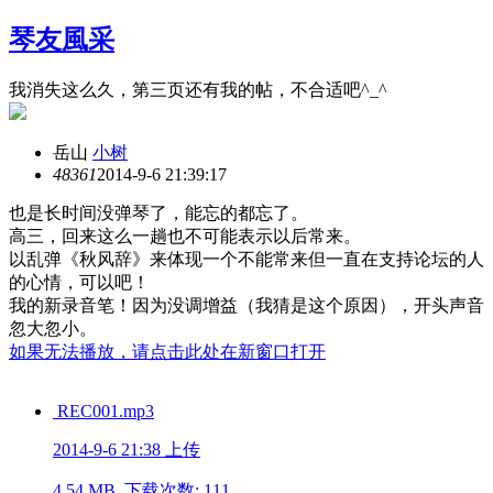
琴友風采
我消失这么久，第三页还有我的帖，不合适吧^_^
岳山
小树
4836
1
2014-9-6 21:39:17
也是长时间没弹琴了，能忘的都忘了。
高三，回来这么一趟也不可能表示以后常来
。
以乱弹《秋风辞》来体现一个不能常来但一直在支持论坛的人
的心情，可以吧！
我的新录音笔！因为没调增益（我猜是这个原因），开头声音
忽大忽小。
如果无法播放，请点击此处在新窗口打开
REC001.mp3
2014-9-6 21:38 上传
4.54 MB, 下载次数: 111