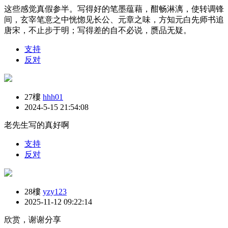
这些感觉真假参半。写得好的笔墨蕴藉，酣畅淋漓，使转调锋
间，玄宰笔意之中恍惚见长公、元章之味，方知元白先师书追
唐宋，不止步于明；写得差的自不必说，赝品无疑。
支持
反对
27樓
hhh01
2024-5-15 21:54:08
老先生写的真好啊
支持
反对
28樓
yzy123
2025-11-12 09:22:14
欣赏，谢谢分享