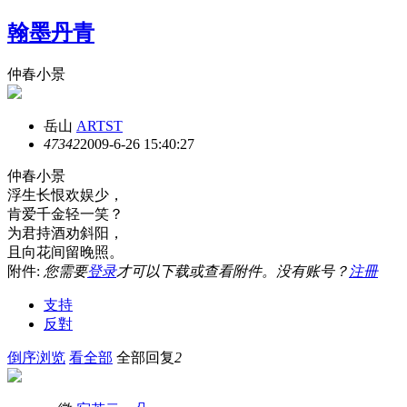
翰墨丹青
仲春小景
岳山
ARTST
4734
2
2009-6-26 15:40:27
仲春小景
浮生长恨欢娱少，
肯爱千金轻一笑？
为君持酒劝斜阳，
且向花间留晚照。
附件:
您需要
登录
才可以下载或查看附件。没有账号？
注冊
支持
反對
倒序浏览
看全部
全部回复
2