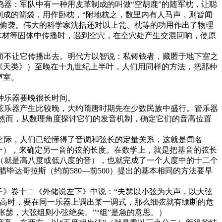
器：军队中有一种用皮革制成的叫做“空胡鹿”的随军枕，让聪
制成的箭袋，用作卧枕，“附地枕之，数里内有人马声，则皆闻
寇偷袭。伟大的科学家沈括还对以上瓮、枕等的功用作出了物理
木材等固体中传播时，遇到空穴，在空穴处产生交混回响，使原
不让它传播出去。明代方以智说：私铸钱者，藏匿于地下室之
《天类》）至晚在十九世纪上半叶，人们用同样的方法，把那种
了隔声室。
种乐器要晚很长时间。
乐器产生比较晚，大约隋唐时期先在少数民族中盛行。管乐器
。然而，从数理角度探讨它们的发音机制，确定它们的音高位置
际，人们已经懂得了音调和弦长的定量关系，这就是闻名
一），来确定另一音的弦的长度。在数学上，就是把基音的弦长
（就是高八度或低八度的音），也就完成了一个人度中的十二个
毕达哥拉斯（约前580—前500）提出的基本相同的方法要早
》卷十二《外储说左下》中说：“夫瑟以小弦为大声，以大弦
太高时，要在同一乐器上调出某一调式，那么细弦就有绷断的危
张瑟，大弦组则小弦绝矣。”“组”是急的意思。）