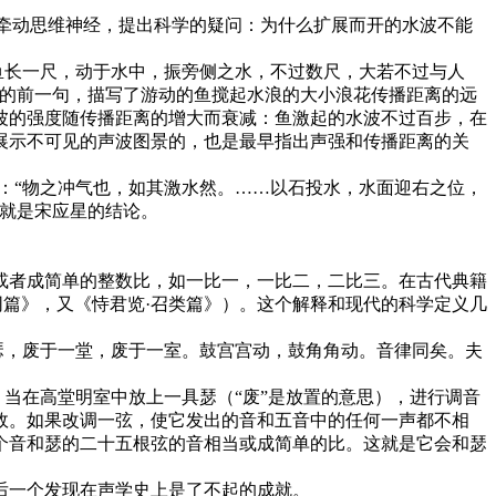
牵动思维神经，提出科学的疑问：为什么扩展而开的水波不能
鱼长一尺，动于水中，振旁侧之水，不过数尺，大若不过与人
字的前一句，描写了游动的鱼搅起水浪的大小浪花传播距离的远
波的强度随传播距离的增大而衰减：鱼激起的水波不过百步，在
展示不可见的声波图景的，也是最早指出声强和传播距离的关
道：“物之冲气也，如其激水然。……以石投水，水面迎右之位，
这就是宋应星的结论。
者成简单的整数比，如一比一，一比二，二比三。在古代典籍
应同篇》，又《恃君览·召类篇》）。这个解释和现代的科学定义几
，废于一堂，废于一室。鼓宫宫动，鼓角角动。音律同矣。夫
a。当在高堂明室中放上一具瑟（“废”是放置的意思），进行调音
故。如果改调一弦，使它发出的音和五音中的任何一声都不相
个音和瑟的二十五根弦的音相当或成简单的比。这就是它会和瑟
后一个发现在声学史上是了不起的成就。