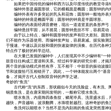
如果把中国传统的编钟和西方以及印度传统的教堂寺庙钟
编钟外形是扁圆形状，它的横截面是椭圆；圆形钟的内外
编钟外表有许多突起的乳头和花饰；圆形钟一般地外表
编钟的钟肩是椭圆平面；圆形钟的钟肩是半圆球形。
编钟的内表面经调音磨锉，现出一道道竖直的条形声弓
编钟悬挂牢固，从不摇晃；圆形钟悬挂不牢，容易晃动，
由于以上特点，编钟和圆形钟的发声有巨大差别。圆形钟
们不能作为乐器使用。而编钟发声短，容易衰减。据实验测
于慢速、中速以及比较和缓的快速旋律的演奏。在历代各种
特点作了极好的科学总结。
在大量已发掘的编钟中，人们发现其中不少编钟有“一钟双
鼓音往往构成三度谐和关系。经过科学家的研究分析，才揭
两个音的振动模式井然有序，互不相干：中鼓音的振动波腹
节和波腹恰巧互相错开了。因此，一个钟体能发出两个“基
备，才揭开古代人创制双音钟的声学之谜。
奇妙的“鱼洗”
古代称“洗”的东西，形状颇似今天的洗脸盆，有木洗、陶
铜质鱼洗，是在唐宋期间发明的，一般称它喷水鱼洗。
喷水鱼洗，内底饰四条鱼纹，鳞尾毕具。洗里盛水后，用水
越快，声音越响，波浪翻腾，水珠喷射越烈。这种奇妙的鱼
鱼洗何以能喷水？当然不是洗内刻画的鱼或龙突然显神通