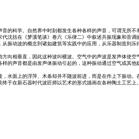
音的科学。自然界中时刻都发生各种各样的声音，可谓无所不有
代沈括在《梦溪笔谈》卷六《乐律二》中叙述共振现象和音调的无
代，从振动波的概念到诸如建筑等实践中的应用，从乐器制造
方向相垂直，因此这种波叫横波。空气中的声波是发声体使空气
各样的声音都是由发声体振动引起的，这种振动通过空气或其他
，水面上的浮萍、木条却并不随波前进，而是在作上下振动。在
美终于在新石器时代波匠师以艺术的形式描画在各种陶土工艺上