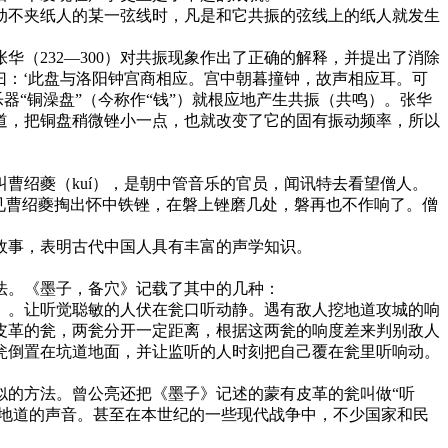
不夹纸人的某一弦线时，凡是和它共振的弦线上的纸人就发生
232—300）对共振现象作出了正确的解释，并提出了消除
曰：‘此盘与洛阳钟宫商相应。宫中朝暮撞钟，故声相应耳。可
器“铜澡盘”（今称作“钱”）就根应地产生共振（共鸣）。张华
道，把铜盘稍微锉小一点，也就改变了它的固有振动频率，所以
绍夔（kuí），是朝中管音乐的官员，闻讯特去看望僧人。
见曹绍夔掏出怀中铁锉，在磐上锉磨几处，磐再也不作响了。僧
些故事，表明古代中国人具有丰富的声学知识。
法。《墨子，备穴》记载了其中的几种：
。让听觉聪敏的人伏在瓮口听动静。遇有敌人挖地道攻城的响
皮革的瓮，两瓮分开一定距离，根据这两瓮的响度差来判别敌人
瓮倒置在坑道地面，并让监听的人时刻把自己覆在瓮里听响动。
的方法。曾公亮还把《墨子》记述的蒙有皮革的瓮叫做“听
敌凿地道的声音。甚至在本世纪的一些现代战争中，不少国家和民