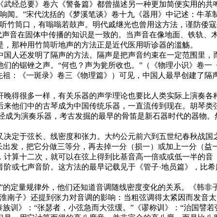
经总要》卷六《警备篇》都曾描述另一种更加简便实用的共鸣
响闻。”宋代沈括的《梦溪笔谈》卷十九《器用》中记述：牛革
耳听竹筒口，有嗡嗡若鼓声。明代戚继光也曾用这方法，谨防倭
现代声音在固体中传播的知识是一致的。当声音在像地面、铁轨、
是，那种用竹筒听地声的方法正是近代医用听诊器的滥觞。
国人还发明了隔声的方法。隔声是把声音约束在一定范围里，而
他们的锯锉之声。“何也？声为瓮所收也。”（《物理小识》卷一
郑先祖：《一斑录》卷三《物理篇》）可见，中国人最早创建
晚得很多一样，有关乐器的声学理论也要比人类实际上演奏各
来他们中的古琴成为中国传统乐器，一直流传到现在。胡琴类弦
已经成为演奏乐器，考古发掘的最早的骨笛是新石器时代的器物
决定于弦长、线密度和张力。大约公元前六到五世纪春秋战国之
弦长出发，把它分做三等分，再去掉一分（损一）或加上一分（益
，计算十二次，就可以在弦上得到比基音高一倍或或低一半的音
阶或七声音阶。这方法的最早记载见于《管子·地员篇》，比希腊
的定量规律外，他们还知道音调随线密度变化的关系。《韩非子
《淮南子》还提到张力对音调的影响：当粗弦调得太紧因而发音
族训》：“张瑟者，小弦急而大弦缓。”《谬称训》：“治国譬若