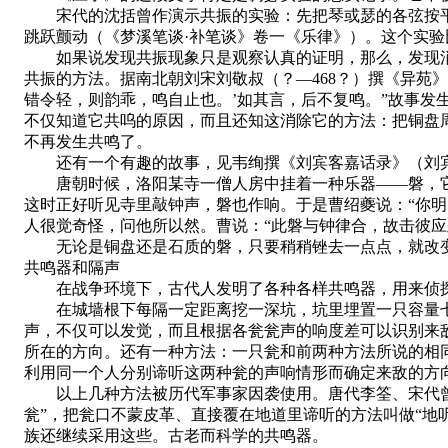
宋代的沈括曾作演示共振的实验：先把琴或瑟的各弦按平
跳跃颤动（《梦溪笔谈·补笔谈》卷一《乐律》）。这个实
如果说发现共振现象只是观察认真的证明，那么，发现消除
共振的方法。据南北朝刘宋刘敬叔（？—468？）撰《异苑
错令轻，则韵乖，鸣自止也。’如其言，后不复鸣。”故事发
不仅知道它共呜的原因，而且还知这消除它的方法：把铜盘
不再发生共鸣了。
还有一个有趣的故事，见韦绚撰《刘宾客嘉话录》（刘宾
唐朝时候，洛阳某寺一僧人房中挂着一种乐器——磐，它经
这时正好听见寺里敲钟声，磐也作响。于是曹绍夔说：“你
人很觉奇怪，问他所以然。曹说：“此磐与钟律合，故击彼应
无论是铜盘还是石质的磐，只要稍稍锉去一点点，就改变
共鸣器和隔声
在战争环境下，古代人发明了各种各样共鸣器，用来侦探
在城墙根下每隔一定距离挖一深坑，坑里埋置一只容量七
声，不仅可以发觉，而且根据各瓮瓮声的响度差可以识别来
所在的方向。还有一种方法：一只瓮和前两种方法所说的相
利用同一个人分别谛听这两种瓮的声响情形而确定来敌的方
以上几种方法被历代军事家因袭使用。唐代李筌、宋代曾公
瓮”，把瓮口不蒙皮革、直接覆在地道里谛听的方法叫做“地听
族还继续采用这些。古老而科学的共鸣器。