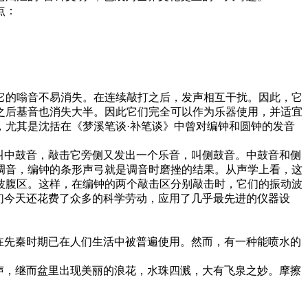
点：
的嗡音不易消失。在连续敲打之后，发声相互干扰。因此，它
之后基音也消失大半。因此它们完全可以作为乐器使用，并适宜
，尤其是沈括在《梦溪笔谈·补笔谈》中曾对编钟和圆钟的发音
叫中鼓音，敲击它旁侧又发出一个乐音，叫侧鼓音。中鼓音和侧
调音，编钟的条形声弓就是调音时磨挫的结果。从声学上看，这
波腹区。这样，在编钟的两个敲击区分别敲击时，它们的振动波
们今天还花费了众多的科学劳动，应用了几乎最先进的仪器设
在先秦时期已在人们生活中被普遍使用。然而，有一种能喷水的
声，继而盆里出现美丽的浪花，水珠四溅，大有飞泉之妙。摩擦