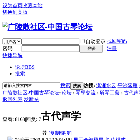
设为首页
收藏本站
切换到宽版
找回密码
自动登录
密码
注冊
登录
快捷导航
论坛
BBS
搜索
搜索
热搜:
潇湘水云
平沙落雁
搜索
广陵散社区-中国古琴论坛
»
论坛
›
琴學交流
›
斫琴工藝
›
古代声
返回列表
发新帖
古代声学
查看:
8163
|
回复:
7
荐
[复制链接]
发表于 2009-8-22 10:54:18
|
显示全部楼层
|
阅读模式