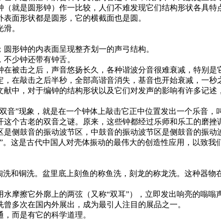
（就是圆形钟）作一比较，人们不难发现它们结构形状各具特
表面形状都是圆形，它的横截面也是圆。
光滑。
；圆形钟的内表面呈现整齐划一的声弓结构。
不少钟还带有钟舌。
在被击之后，声音悠扬长久，各种谐波分音很难衰减，特别是它
定，在敲击之后半秒，全部高谐音消失，基音也开始衰减，一秒
文献中，对于编钟的结构形状以及它们对发声的影响有许多记述
音”现象，就是在一个钟体上敲击它正中位置发出一个乐音，
开这个古老的双音之谜。原来，这些钟都经过乐师和乐工的磨挫
区是侧鼓音的振动波节区，中鼓音的振动波节区是侧鼓音的振动
音”。这是古代中国人对壳体振动的最伟大的创造性应用，以致我
洗和铜洗。盆里底上刻鱼的称鱼洗，刻龙的称龙洗。这种器物
摩擦它外廓上的两弦（又称“双耳”），立即发出响亮的嗡嗡
洗曾多次在国内外展出，成为最引人注目的展品之一。
，而是有它的科学道理。