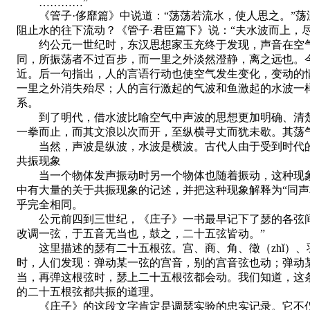
…………”
《管子·侈靡篇》中说道：“荡荡若流水，使人思之。”荡
阻止水的往下流动？《管子·君臣篇下》说：“夫水波而上，
约公元一世纪时，东汉思想家玉充终于发现，声音在空气中
同，所振荡者不过百步，而一里之外淡然澄静，离之远也。
近。后一句指出，人的言语行动也使空气发生变化，变动的
一里之外消失殆尽；人的言行激起的气波和鱼激起的水波一
系。
到了明代，借水波比喻空气中声波的思想更加明确、清楚。明
一拳而止，而其文浪以次而开，至纵横寻丈而犹未歇。其荡
当然，声波是纵波，水波是横波。古代人由于受到时代
共振现象
当一个物体发声振动时另一个物体也随着振动，这种现象
中有大量的关于共振现象的记述，并把这种现象解释为“同声相
乎完全相同。
公元前四到三世纪，《庄子》一书最早记下了瑟的各弦间发
改调一弦，于五音无当也，鼓之，二十五弦皆动。”
这里描述的瑟有二十五根弦。宫、商、角、徵（zhǐ）、羽是
时，人们发现：弹动某一弦的宫音，别的宫音弦也动；弹动
当，再弹这根弦时，瑟上二十五根弦都会动。我们知道，这
的二十五根弦都共振的道理。
《庄子》的这段文字肯定是调瑟实验的忠实记录。它不仅