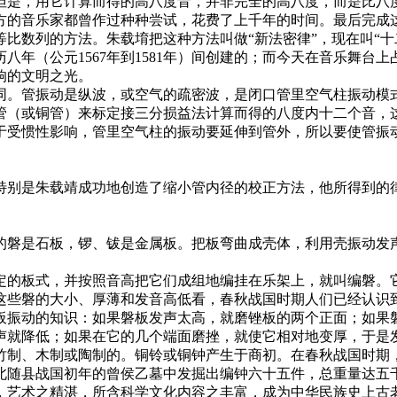
，用它计算而得的高八度音，并非完全的高八度，而是比八度
方的音乐家都曾作过种种尝试，花费了上千年的时间。最后完成
比数列的方法。朱载堉把这种方法叫做“新法密律”，现在叫“十
八年（公元1567年到1581年）间创建的；而今天在音乐舞台
响的文明之光。
。管振动是纵波，或空气的疏密波，是闭口管里空气柱振动模式
管（或铜管）来标定接三分损益法计算而得的八度内十二个音，
于受惯性影响，管里空气柱的振动要延伸到管外，所以要使管振
别是朱载靖成功地创造了缩小管内径的校正方法，他所得到的律
磐是石板，锣、钹是金属板。把板弯曲成壳体，利用壳振动发声
的板式，并按照音高把它们成组地编挂在乐架上，就叫编磐。它
这些磐的大小、厚薄和发音高低看，春秋战国时期人们已经认识
板振动的知识：如果磐板发声太高，就磨锉板的两个正面；如果
声就降低；如果在它的几个端面磨挫，就使它相对地变厚，于是
制、木制或陶制的。铜铃或铜钟产生于商初。在春秋战国时期，
北随县战国初年的曾侯乙墓中发掘出编钟六十五件，总重量达五
，艺术之精湛，所含科学文化内容之丰富，成为中华民族史上古老