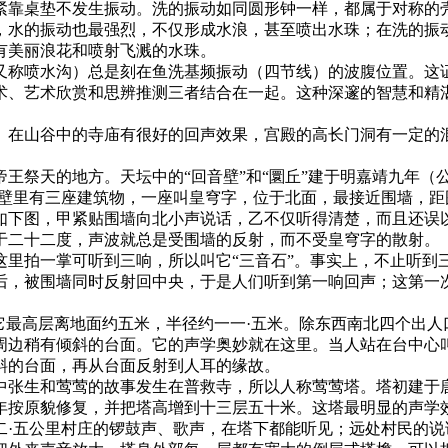
靠桌垫不发生振动。洗的振动如同圆形钟一样，都属于对称的壳
，水的振动也最强烈，不仅形成水浪，甚至喷出水珠；在洗的振
有美丽浪花和喷射飞溅的水珠。
称喷水沟）总是刻在鱼洗基频振动（四节线）的波腹位置。这证
技术、艺术欣赏和思辨推测三者结合在一起。这种深邃的智慧
山谷中的寺庙有很好的回声效果，宫殿的高长门洞有一定的混
祭天的地方。天坛中的“回音壁”和“圜丘”建于明嘉靖九年（公元
里有三座建筑物，一座叫皇穹字，位于北面，最接近围墙，距围
如下图，甲紧贴围墙向北小声说话，乙不仅听得清楚，而且还误
于二十二度，声波就总是受围墙的反射，而不受皇穹字的散射。
拍一掌可听到三响，所以叫它“三音石”。事实上，不止听到
后，被围墙同时反射回中央，于是人们听到第一响回声；这第一
最高层离地面约五米，半径约一一·五米。除东西南北四个出人
周边稍有倾斜的台面。它的声学奥妙就在这里。当人站在台中心
斜的台面，再从台面反射到人耳的缘故。
生和莺莺的故事发生在普救寺，所以人称莺莺塔。塔初建于唐武则
八年按原貌修复，并把塔高增到十三层五十米。这塔最明显的声
二·五公里村庄的锣鼓声、歌声，在塔下都能听见；远处村民的