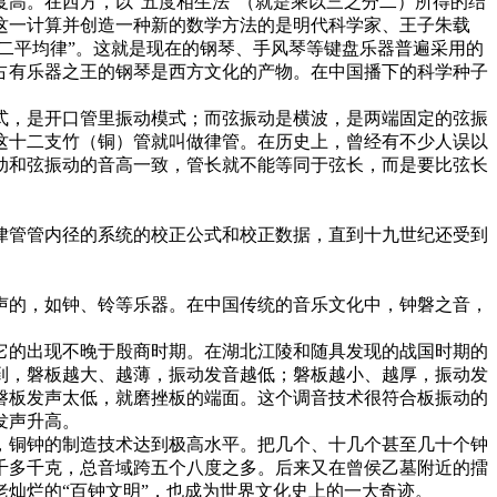
高。在西方，以“五度相生法”（就是乘以三之分二）所得的结
这一计算并创造一种新的数学方法的是明代科学家、王子朱载
二平均律”。这就是现在的钢琴、手风琴等键盘乐器普遍采用的
上占有乐器之王的钢琴是西方文化的产物。在中国播下的科学种子
，是开口管里振动模式；而弦振动是横波，是两端固定的弦振
这十二支竹（铜）管就叫做律管。在历史上，曾经有不少人误以
动和弦振动的音高一致，管长就不能等同于弦长，而是要比弦长
管管内径的系统的校正公式和校正数据，直到十九世纪还受到
的，如钟、铃等乐器。在中国传统的音乐文化中，钟磐之音，
的出现不晚于殷商时期。在湖北江陵和随具发现的战国时期的
到，磐板越大、越薄，振动发音越低；磐板越小、越厚，振动发
磐板发声太低，就磨挫板的端面。这个调音技术很符合板振动的
发声升高。
铜钟的制造技术达到极高水平。把几个、十几个甚至几十个钟
千多千克，总音域跨五个八度之多。后来又在曾侯乙墓附近的擂
灿烂的“百钟文明”，也成为世界文化史上的一大奇迹。