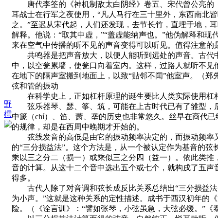
唐代李筌的《神机制敌太白阴经》卷五、宋代曾公亮的《武
耳战士在行军之夜使用，“凡人马行在三十里外，东西南北皆
之。”至迟从宋代起，人们还发现，去节长竹，直埋于地，
解释。他说：“取其中虚，”“盖虚能纳声也。”他伪解释和
来在空气中传播的听不见的声音变得可以听见。值得注意的
共鸣器是把声音放大，以便人能听到远处的声音。古代中
中，以空瓮累墙，使瓮口向着室内。这样，过路人就听不见
在地下的隔声室搬到地面上，以致“贴邻不闻”他室声。（
弦和管的振动
在科学史上，正如杠杆原理的诞生要比人类实际使用杠杆
野
弦乐器琴、瑟、筝、筑，可能在上古时代已有了雏型，后
樗
中篪（chí）、笛、萧、垄的历史也非常悠久。丝早在商代
的规律，却是在西周中晚期才开始的。
弦线发音的高低是由它的振动频率决定的，而振动频率又
的“三分损益法”。这个方法是，从一个被认定作为基音的
乘以三之分二（损一）或乘似三之分四（益一）。依此类推
音的计算。从这十二个音中选出五个或七个，就构戌了五声音
得多。
古代人除了对音调和弦长成反比关系总结出“三分损益法”
为小声。”这就是这种关系的定性描述。成书于西汉初年的
险。（《诠言训》：“譬如张琴，小弦虽急，大弦必缓。”《泰