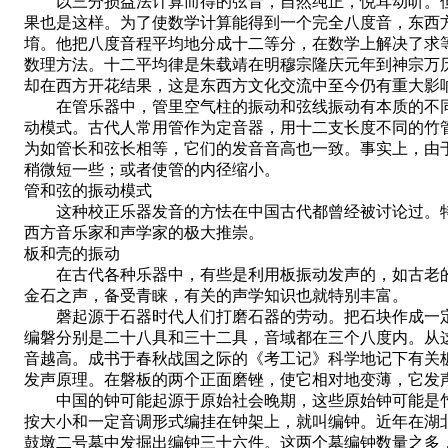
以三分损益法计算而得的弦音，自然纯正，悦耳动听。但是
果也是这样。为了使数学计算能得到一个完全八度音，东西
堉。他把八度音程平均地分成十二等分，在数学上解决了求等
数理方法。十二平均律是朱载靖在明穆宗隆庆元年到神宗万历
却在西方开花结果，这是东西方文化交流中至今仍有重大影
在管乐器中，管里空气柱的振动和弦线振动有本质的不同
动模式。古代人常用管作为定音器，用十二支长度不同的竹
为如管长和弦长相等，它们的发音音高也一致。事实上，由
稍微短一些；或者使管的内径缩小。
管和弦的振动模式
这种校正乐器发音的方怯在中国古代都曾经被讨论过。特
西方音乐家和声学家的极大推崇。
板和壳的振动
在古代各种乐器中，有些是利用板振动发声的，如古老的
金石之声，备受青睐，有关的声学知识也就特别丰富。
磬起源于石器时代人们打磨石器的劳动。把石块作成一定
编磐分别是二十八具和三十二具，音域都在三个八度内。从
音越高。成书于春秋战国之际的《考工记》科学地记下有关
发声原理。在磐板的两个正面磨锉，使它相对地变薄，它发
中国的钟可能起源于原始社会晚期，这些原始钟可能是竹
按大小和一定音调形式编挂在钟架上，就叫编钟。近年在湖
鼓墩二号墓中发掘出编钟三十六件。这两个墓编钟数量之多