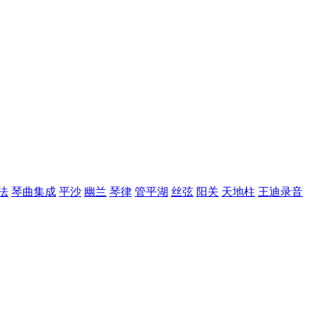
法
琴曲集成
平沙
幽兰
琴律
管平湖
丝弦
阳关
天地柱
王迪录音