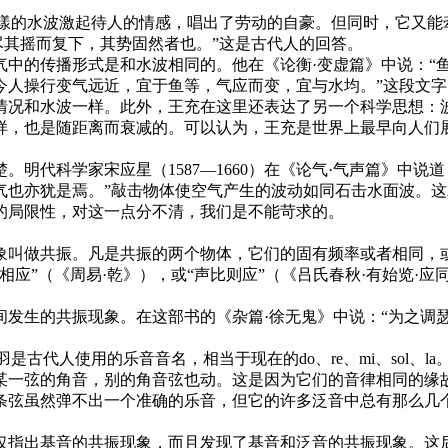
漾的水波激起待人的情感，唱出了劳动的自豪。但同时，它又能
尽其摇而复下，其势固然者也。”这是古代人的回答。
的传播形式是和水波相同的。他在《论衡·变虚篇》中说：“
今人操行变气远近，宜于鱼等，气应而变，宜与水均。”这段文
情况和水波一样。此外，王充在这里还表达了另一个科学思想：
样，也是随距离而衰减的。可以认为，王充是世界上最早向人们
代科学家宋应星（1587—1660）在《论气·气声篇》中说
气也亦犹是焉。”敲击物体使空气产生的波动如同石击水面波。
的局限性，对这一点分不清，我们是不能苛求的。
叫做共振。凡是共振的两个物体，它们的固有频率或者相同，或
应”（《周易·乾》），或“声比则应”（《吕氏春秋·有始览·
生的共振现象。在这部书的《杂篇·徐无鬼》中说：“为之调瑟
古代人使用的乐音音名，相当于现在的do、re、mi、sol、l
某一弦的角音，别的角音弦也动。这是因为它们的音律相同的缘
条弦虽然弹不出一个准确的乐音，但它的许多泛音中总有那么几
指出基音的共振现象，而且发现了基音和泛音的共振现象。这