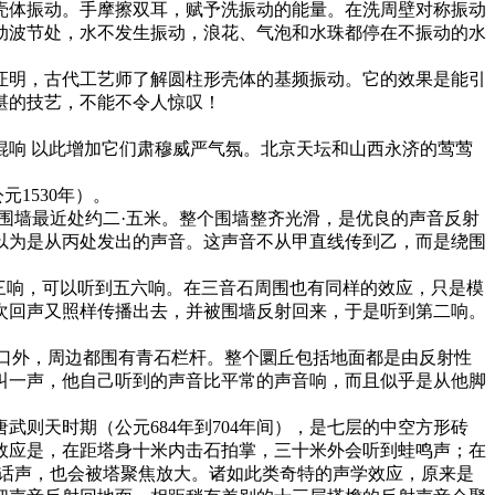
体振动。手摩擦双耳，赋予洗振动的能量。在洗周壁对称振动
动波节处，水不发生振动，浪花、气泡和水珠都停在不振动的水
明，古代工艺师了解圆柱形壳体的基频振动。它的效果是能引
和精湛的技艺，不能不令人惊叹！
响 以此增加它们肃穆威严气氛。北京天坛和山西永济的莺莺
1530年）。
墙最近处约二·五米。整个围墙整齐光滑，是优良的声音反射
以为是从丙处发出的声音。这声音不从甲直线传到乙，而是绕围
三响，可以听到五六响。在三音石周围也有同样的效应，只是模
次回声又照样传播出去，并被围墙反射回来，于是听到第二响。
口外，周边都围有青石栏杆。整个圜丘包括地面都是由反射性
叫一声，他自己听到的声音比平常的声音响，而且似乎是从他脚
天时期（公元684年到704年间），是七层的中空方形砖
学效应是，在距塔身十米内击石拍掌，三十米外会听到蛙鸣声；在
说话声，也会被塔聚焦放大。诸如此类奇特的声学效应，原来是