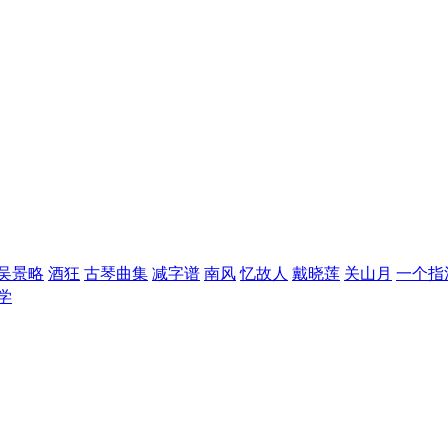
吴景略
酒狂
古琴曲集
减字谱
南风
忆故人
戴晓莲
关山月
一个指
学