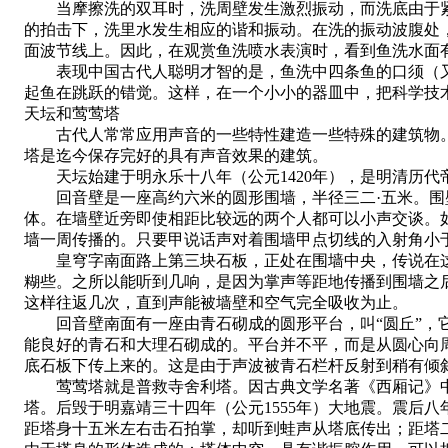
当摩擦洗的双耳时，洗周壁发生激烈振动，而洗底由于紧
的拍击下，洗里水发生相应的谐和振动。在洗的振动波腹处
面波节线上。因此，在观赏鱼洗喷水表演时，看到鱼洗水面
表现中国古代人聪明才智的是，鱼洗中四条鱼的口须（又
起鱼在跳跃的错觉。这样，在一个小小的器皿中，把科学
天坛和莺莺塔
古代人常常应用声音的一些特性建造一些特殊的建筑物。在
塔是迄今保存完好的具有声音效果的建筑。
天坛始建于明永乐十八年（公元1420年），是明清历代帝王
回音壁是一座高约六米的圆形围墙，半径三二·五米。围壁
体。在墙壁近旁即使相距比较远的两个人都可以小声交谈。
墙一周传播的。只要甲说话声对着围墙甲点切线的入射角小
皇穹字南面路上第三块石板，正处在围墙中央，传说在这里
糊些。之所以能听到几响，是因为掌声等距地传播到围墙之
这样往返几次，直到声能被墙壁和空气完全吸收为止。
回音壁南面有一座由青石砌成的圆形平台，叫“圆丘”，它
能良好的青石和大理石砌成的。平台并不平，而是从圆心向
底石板下传上来的。这是由于声波被青石栏杆反射到稍有倾
莺莺塔就是普救寺舍利塔。因古典文学名著《西厢记》中张
塔。后毁于明嘉靖三十四年（公元1555年）大地震。震后
距塔身十五米左右击石拍掌，却听到蛙声从塔底传出；距塔