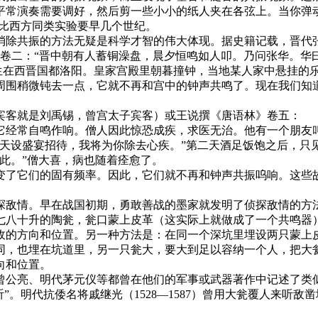
常演奏需要调好，然后剪一些小小的纸人夹在各弦上。当你弹动
验比西方同类实验要早几个世纪。
共振的方法无疑是科学才智的伟大体现。据史籍记载，晋代张华（
》卷二：“晋中朝有人蓄铜澡盘，晨夕恒鸣如人叩。乃问张华。华
生在西晋国都洛阳。皇家宫殿里朝暮撞钟，当地某人家中悬挂的乐
周围稍微钝去一点，它就不再和宫中的钟声共鸣了。现在我们知
客就是刘禹锡，曾宫太子宾客）或王说撰《唐语林》卷五：
常自鸣作响。僧人因此惊恐成疾，求医无治。他有一个朋友叫曹
明天设盛宴招待，我将为你除去心疾。”第二天酒足饭饱之后，只
此。”僧大喜，病也随着痊愈了。
了它们的固有频率。因此，它们就不再和钟声共振呜响。这
敌情。早在战国初期，勇敢善战的墨家就发明了侦探敌情的方
八十升的陶瓮，瓮口蒙上皮革（这实际上就做成了一个共鸣器）
敌的方向和位置。另一种方法是：在同一个深坑里埋设两只蒙上
同，也埋在坑道里，另一只瓮大，要大到足以容纳一个人，把大
向和位置。
亮、明代茅元仪等都曾在他们的军事或武器著作中记述了类似
”。明代抗倭名将戚继光（1528—1587）曾用大瓮覆人来听