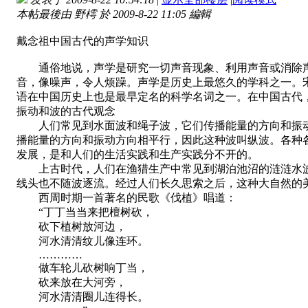
本帖最後由 野樗 於 2009-8-22 11:05 編輯
戴念祖中国古代的声学知识
通俗地说，声学是研究一切声音现象、利用声音或消除声
音，像噪声，令人烦躁。声学是历史上最悠久的学科之一。宋
语在中国历史上也是最早定名的科学名词之一。在中国古
振动和波的古代观念
人们常见到水面波和绳子波，它们传播能量的方向和振动
播能量的方向和振动方向相平行，因此这种波叫纵波。各种
发展，是和人们的生活实践和生产实践分不开的。
上古时代，人们在渔猎生产中常见到湖泊池沼的涟涟水波
线头也不随波逐流。经过人们长久思索之后，这种大自然的
西周时期一首著名的民歌《伐植》唱道：
“丁丁当当来把檀树砍，
砍下植树放河边，
河水清清纹儿像连环。
…………
做车轮儿砍树响丁当，
砍来放在大河旁，
河水清清圈儿连得长。