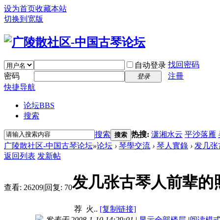
设为首页
收藏本站
切换到宽版
找回密码
自动登录
密码
注冊
登录
快捷导航
论坛
BBS
搜索
搜索
热搜:
潇湘水云
平沙落雁
搜索
广陵散社区-中国古琴论坛
»
论坛
›
琴學交流
›
琴人實錄
›
发几张
返回列表
发新帖
发几张古琴人前辈的
查看:
26209
|
回复:
70
荐
火..
[复制链接]
发表于 2008-1-10 14:29:01
|
显示全部楼层
|
阅读模