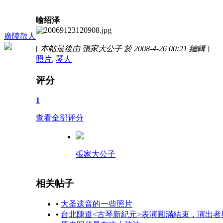
喻绍泽
廣陵散人
[
本帖最後由 張家大公子 於 2008-4-26 00:21 編輯
]
照片
,
琴人
评分
1
查看全部评分
張家大公子
相关帖子
•
大圣遗音的一些照片
•
台北陳道<古琴新紀元>表演圓滿結束，演出者