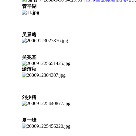
管平湖
吴景略
吴兆基
澹澄秋
刘少椿
夏一峰