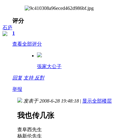
评分
石庐
1
查看全部评分
張家大公子
回复
支持
反對
举报
发表于 2008-6-28 19:48:18
|
显示全部楼层
我也传几张
查阜西先生
杨新伦先生