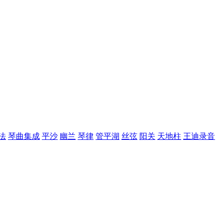
法
琴曲集成
平沙
幽兰
琴律
管平湖
丝弦
阳关
天地柱
王迪录音