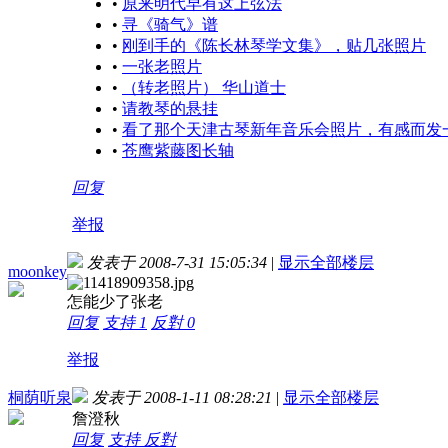
•
原来明代早有这上弦法
•
寻《骑气》谱
•
刚到手的《陈长林琴学文集》，贴几张照片
•
一张老照片
•
（转老照片） 华山道士
•
请教琴的悬挂
•
看了那个天津古琴新年音乐会照片，有感而发
•
苍鹰紫藤图长轴
回复
举报
发表于 2008-7-31 15:05:34
|
显示全部楼层
moonkey
怎能少了张老
回复
支持
1
反對
0
举报
桐荫听泉
发表于 2008-1-11 08:28:21
|
显示全部楼层
詹澄秋
回复
支持
反對