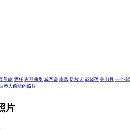
吴景略
酒狂
古琴曲集
减字谱
南风
忆故人
戴晓莲
关山月
一个指
古琴人前辈的照片
照片
式