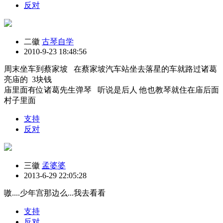
反对
二徽
古琴自学
2010-9-23 18:48:56
周末坐车到蔡家坡 在蔡家坡汽车站坐去落星的车就路过诸葛
亮庙的 3块钱
庙里面有位诸葛先生弹琴 听说是后人 他也教琴就住在庙后面
村子里面
支持
反对
三徽
孟婆婆
2013-6-29 22:05:28
嗷....少年宫那边么...我去看看
支持
反对