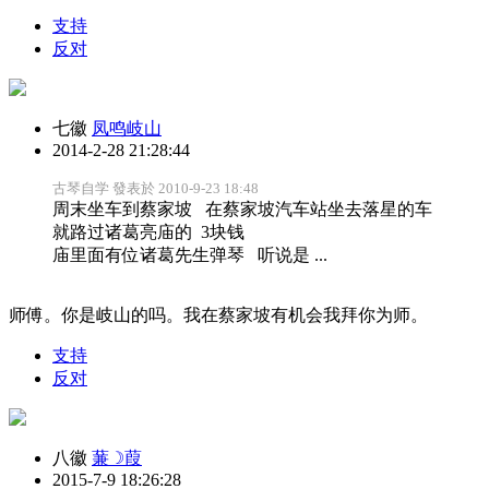
支持
反对
七徽
凤鸣岐山
2014-2-28 21:28:44
古琴自学 發表於 2010-9-23 18:48
周末坐车到蔡家坡 在蔡家坡汽车站坐去落星的车
就路过诸葛亮庙的 3块钱
庙里面有位诸葛先生弹琴 听说是 ...
师傅。你是岐山的吗。我在蔡家坡有机会我拜你为师。
支持
反对
八徽
蒹☽葭
2015-7-9 18:26:28