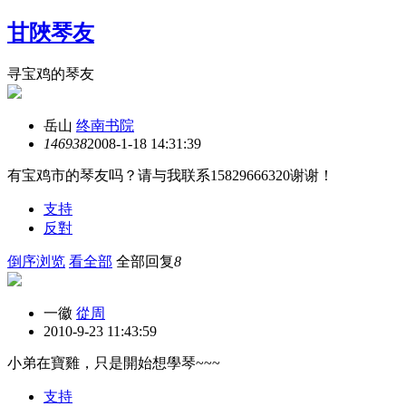
甘陜琴友
寻宝鸡的琴友
岳山
终南书院
14693
8
2008-1-18 14:31:39
有宝鸡市的琴友吗？请与我联系15829666320谢谢！
支持
反對
倒序浏览
看全部
全部回复
8
一徽
從周
2010-9-23 11:43:59
小弟在寶雞，只是開始想學琴~~~
支持