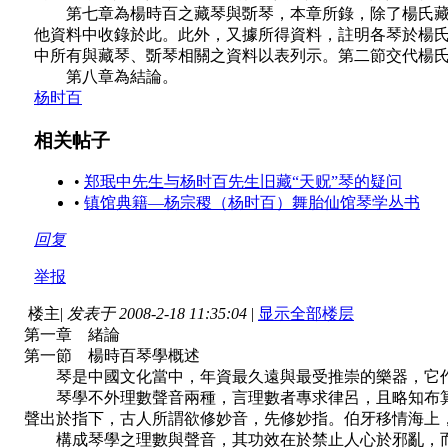
第七章為楊時百之藏琴與斲琴，本章所錄，除了楊氏藏琴
他資料中收錄於此。此外，又據所得資料，註明各琴於楊
中所有與藏琴、斲琴相關之資料以表列示。第二節交代楊
第八章為結論。
杨时百
相关帖子
•
郑珉中先生与杨时百先生旧藏“天贶”琴的疑问
•
镇馆典籍—杨宗稷（杨时百）舞胎仙馆琴学丛书
回复
举报
楼主
|
发表于 2008-2-18 11:35:04
|
显示全部楼层
第一章 緒論
第一節 楊時百琴學概述
琴是中國文化當中，年資最久遠與最受推崇的樂器，它作
琴學不外理數聲音兩種，言理數者專求律呂，且略知布算
聲出於指下，古人所謂欲修妙音，先修妙指。伯牙移情海上
構成琴學之理數與聲音，其功效在於禁止人心於邪亂，而