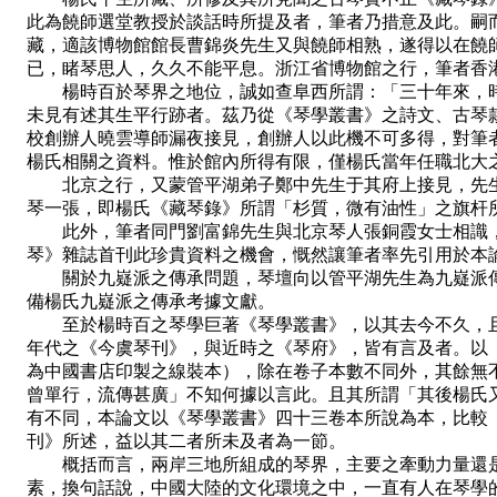
此為饒師選堂教授於談話時所提及者，筆者乃措意及此。嗣
藏，適該博物館館長曹錦炎先生又與饒師相熟，遂得以在饒
已，睹琴思人，久久不能平息。浙江省博物館之行，筆者香
楊時百於琴界之地位，誠如查阜西所謂：「三十年來，時百
未見有述其生平行跡者。茲乃從《琴學叢書》之詩文、古琴
校創辦人曉雲導師漏夜接見，創辦人以此機不可多得，對筆
楊氏相關之資料。惟於館內所得有限，僅楊氏當年任職北大
北京之行，又蒙管平湖弟子鄭中先生于其府上接見，先生
琴一張，即楊氏《藏琴錄》所謂「杉質，微有油性」之旗杆
此外，筆者同門劉富錦先生與北京琴人張銅霞女士相識，
琴》雜誌首刊此珍貴資料之機會，慨然讓筆者率先引用於本
關於九嶷派之傳承問題，琴壇向以管平湖先生為九嶷派傳
備楊氏九嶷派之傳承考據文獻。
至於楊時百之琴學巨著《琴學叢書》，以其去今不久，且其
年代之《今虞琴刊》，與近時之《琴府》，皆有言及者。以
為中國書店印製之線裝本），除在卷子本數不同外，其餘無
曾單行，流傳甚廣」不知何據以言此。且其所謂「其後楊氏
有不同，本論文以《琴學叢書》四十三卷本所說為本，比較
刊》所述，益以其二者所未及者為一節。
概括而言，兩岸三地所組成的琴界，主要之牽動力量還是
素，換句話說，中國大陸的文化環境之中，一直有人在琴學