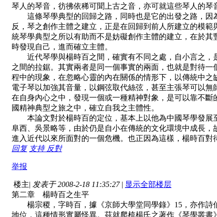
琴人的琴音，彷彿依稀可聞上古之音，亦可就這些琴人的琴
這條琴學典型的回歸之路，同時也是它的出發之路，因為
反，琴之創作主體之建立，正是在回歸到前人所建立的模範
統琴學典型之所以有助而不是妨礙創作主體的建立，在於其
時發現自己，進而確立主體。
近代琴學與楊時百之間，確實有不同之處，自小言之，是
之間的拉鋸。其實兩者是同一個事實的兩面，也就是對待一
程中的現象，在忽略心靈的內在關係的情形下，以傳統中之
電子琴以加強其音量，以鋼弦取代絲弦，甚至主張琴可以無
在自身內心之中，發現一個或一種精神對象，是可以靠不斷
國精神典型之旅之中，確立自我之主體性。
本論文對於楊時百的定位，基本上以他為中國琴學發展至
阜西、吳景略等，由於仍是自小在傳統的文化環境中成長，
進入近代以來所面對的一個危機。也正因為這樣，楊時百對
回复
支持
反對
举报
楼主
|
发表于 2008-2-18 11:35:27
|
显示全部楼层
第二章 楊時百之生平
楊宗稷，字時百，據《京師大學堂同學錄》15，亦作詩伯
地位，這種情形實屬怪異。茲就爬梳楊氏之著作《琴學叢書