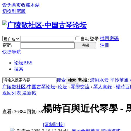
设为首页
收藏本站
切换到宽版
找回密码
自动登录
密码
注冊
登录
快捷导航
论坛
BBS
搜索
搜索
热搜:
潇湘水云
平沙落雁
搜索
广陵散社区-中国古琴论坛
»
论坛
›
琴學交流
›
琴人實錄
›
楊時百
返回列表
发新帖
楊時百與近代琴學 - 
查看:
36384
|
回复:
38
[复制链接]
发表于 2008-2-18 11:34:44
|
显示全部楼层
|
阅读模式