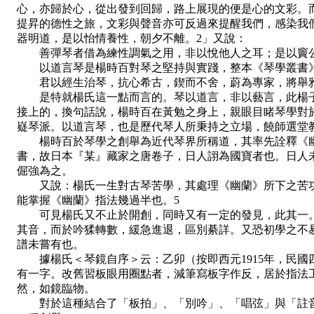
心，亦歸於心，從出發到回歸，路上展現的便是心的文彩。
提昇的德性之旅，文彩與聲音亦可反過來提醒我們，感染我
器明道，是以怡情養性，朝夕不離。2」又說：
善彈琴者借為練性調氣之用，非以悅他人之耳；是以竇公
以道言琴是楊時百對琴之堅持與實踐，整本《琴學叢書》
君以經生治琴，抗心希古，鍥而不舍，蔚為專家，將舉雅
是特就楊氏這一點而言的。琴以道言，非以藝言，此楊子
接上的，換句話說，楊時百在黃勉之身上，親眼目睹琴學對
嶷琴派。以道言琴，也是歷代琴人所秉持之立場，饒師選堂
楊時百於琴學之創舉為近代琴界所稱道，其率先詮釋《幽
書，故日本『某』藏家之唐卷子，日人詡為國寶者也。日人
倔強為之。
又說：楊氏一生對古琴苦學，其處理《幽蘭》所下之苦功
能掌握《幽蘭》指法幾過半也。5
可見楊氏又不止於開創，同時又有一定的發見，此其一。
其音，而於吟猱轉數，緩急進退，區別綦詳。又恐初學之不
譜未嘗有也。
據楊氏＜琴鏡自序＞云：乙卯（按即西元1915年，民國
有一字。改舊習板眼用圈點者，減筆寫板字作反，居於指法
然，如鏡臨物。
對於這種結合了「板拍」、「別吟」、「唱弦」與「註音