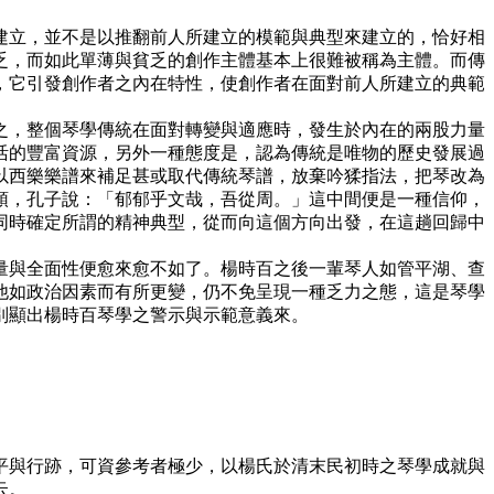
立，並不是以推翻前人所建立的模範與典型來建立的，恰好相
乏，而如此單薄與貧乏的創作主體基本上很難被稱為主體。而傳
，它引發創作者之內在特性，使創作者在面對前人所建立的典範
，整個琴學傳統在面對轉變與適應時，發生於內在的兩股力量
活的豐富資源，另外一種態度是，認為傳統是唯物的歷史發展過
以西樂樂譜來補足甚或取代傳統琴譜，放棄吟猱指法，把琴改為
頭，孔子說：「郁郁乎文哉，吾從周。」這中間便是一種信仰，
同時確定所謂的精神典型，從而向這個方向出發，在這趟回歸中
與全面性便愈來愈不如了。楊時百之後一輩琴人如管平湖、查
他如政治因素而有所更變，仍不免呈現一種乏力之態，這是琴學
別顯出楊時百琴學之警示與示範意義來。
平與行跡，可資參考者極少，以楊氏於清末民初時之琴學成就與
云。