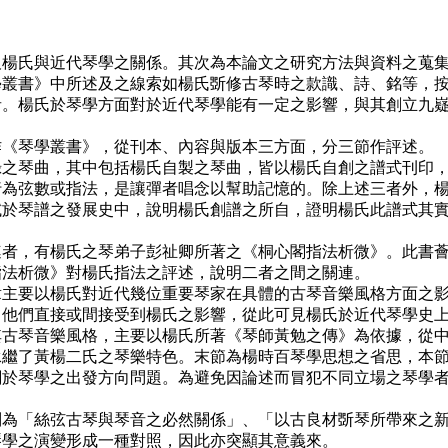
楊氏與近代琴學之關係。其次為本論文之研究方法與資料之蒐
書》中所述及之線索如楊氏斲修古琴時之款識、詩、銘等，按
楊氏於琴學方面對於近代琴學能有一定之影響，與其創立九嶷
《琴學叢書》，從刊本、內容與版本三方面，分三節作評述。
琴曲，其中包括楊氏自製之琴曲，皆以楊氏自創之譜式刊印，
行為弦數或指法，是讓彈者唱念以幫助記憶的。除上述三者外，
試於琴譜之發展史中，說明楊氏創譜之所自，證明楊氏此譜式其
，有楊氏之琴弟子彭祉卿所著之《桐心閣指法析微》。此書薈
指法析微》對楊氏指法之評述，說明二者之間之關連。
要以楊氏對近代幾位重要琴家在具體的古琴音樂風格方面之影
，他們直接或間接受到楊氏之影響，從此可見楊氏於近代琴學史
琴音樂風格，主要以楊氏所著《琴師黃勉之傳》為依據，從中
了黃楊二氏之琴樂特色。末節為楊時百琴學思想之省思，本節
關於琴學之出發方向問題。為避免因論述而冒犯不同立場之琴學
「絲弦古琴與琴音之必然關係」、「以古良材斲琴所帶來之新
琴學之演變形成一種對照，因此亦突顯其意義來。