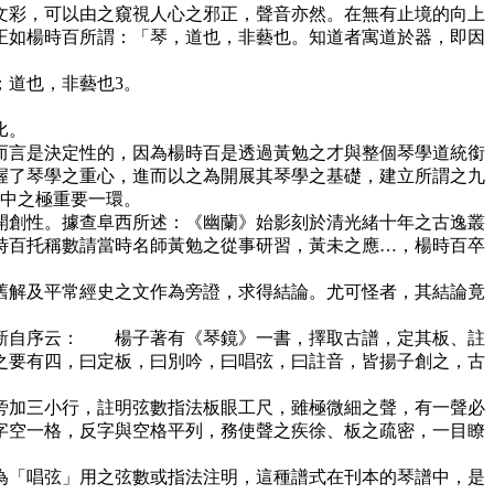
文彩，可以由之窺視人心之邪正，聲音亦然。在無有止境的向上
正如楊時百所謂：「琴，道也，非藝也。知道者寓道於器，即因
道也，非藝也3。
比。
言是決定性的，因為楊時百是透過黃勉之才與整個琴學道統銜
握了琴學之重心，進而以之為開展其琴學之基礎，建立所謂之九
想中之極重要一環。
創性。據查阜西所述：《幽蘭》始影刻於清光緒十年之古逸叢
時百托稱數請當時名師黃勉之從事研習，黃未之應…，楊時百卒
解及平常經史之文作為旁證，求得結論。尤可怪者，其結論竟
新自序云： 楊子著有《琴鏡》一書，擇取古譜，定其板、註
之要有四，曰定板，曰別吟，曰唱弦，曰註音，皆揚子創之，古
旁加三小行，註明弦數指法板眼工尺，雖極微細之聲，有一聲必
字空一格，反字與空格平列，務使聲之疾徐、板之疏密，一目瞭
「唱弦」用之弦數或指法注明，這種譜式在刊本的琴譜中，是