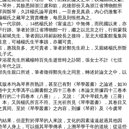
一琴外，其餘悉歸浙江虞和欽，此後部份又為浙江省博物館所
琴與斲琴，久詳楊氏論琴資料，一旦會見真鼎，內心仍激奮不
攝楊氏之藏琴之寶貴機會，每思及則悵然為之。
一代宗師。」14然楊氏於《甯遠志》中無傳，而民國以來，亦
平行跡。筆者於浙江省博物館一行，繼之以北京之行，行前蒙我
長郝斌先生，筆者因以得郝副校長之接待，至北大檔案館蒐集與
注意，可補楊氏生平事蹟，亦屬可貴。
，惠我良多。尤可貴者，筆者於鄭先生府上，又親睹楊氏所斲
孔子式。
浴星先生所藏楊時百先生逝世時之訃聞，張女士不計《七弦
生年代之誤。
先生親口所述，筆者徵得鄭先生之同意，轉述於論文之中，以
版本均為琴界所熟詳，甚至已有對《琴學叢書》之論述，如30
港中文大學馮平山圖書館之四十三卷本（本論文所據四十三卷本
通行的二十四卷本（八冊）」。又說：「其中琴鏡九卷（三冊）
）本」又與楊氏所言不符。王光祈所見《琴學叢書》，其卷目又
之異同。至於《琴學叢書》之內容，則據《琴府》及《今虞琴
結果，但是對於彈琴的人來說，文化的因素遠遠超過其他因
些琴人身上，可以循其琴學傳承，上溯琴學千年的道統；從這些