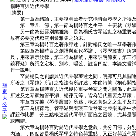
楊時百與近代琴學
[摘要]
第一章為緒論，主要說明筆者研究楊時百琴學之所得及
第二章凡二節，第一節為楊時百之生平，主要就《琴學叢
另一節為嶽雲別業雅集，是為楊氏古琴活動之極重要者。
故有必要交代嶽雲別業雅集之始末。
第三章為楊時百之著作評述，針對楊氏之唯一琴學著作
第四章為楊時百之創譜與近代琴譜，《琴學叢書》所錄之
尺，用來表示旋律，第二行為板號，用來註明節奏，第三
鏡釋疑》所謂之定板、別吟、唱弦、註音四點。本論文嘗
作一說明。
至於楊氏之創譜與近代琴學著述之間，明顯可見其關連者
所著之《琴鏡》所訂之指法有所評述，本節特就《桐心閣
張
第五章為楊時百與近代幾位重要琴家之間之關係，此章主
家
所述及之琴家如管平湖、楊葆元等，皆為近代重要之琴家
大
本章首先據《琴學叢書》所述，概述黃勉之之生平及其古
公
第三為楊葆元、管平湖與樂瑛三位琴家之琴樂風格中承繼
子
課題作比照，分三點概述當代琴學所面臨之困境，尤其是
或團體。
第六章為楊時百對於近代琴學之意義，共分四節，分別為
內涵」，四點皆是楊氏琴學之特色與重點，又正好與近代