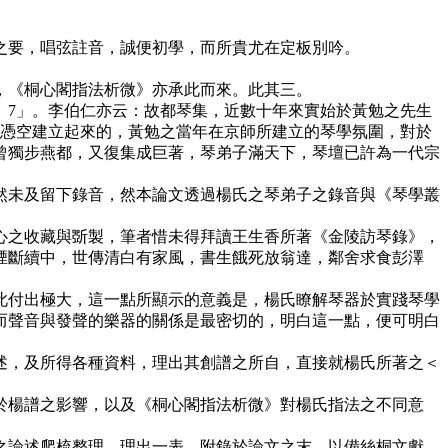
要，唱弦註音，誠便初學，而所貴尤在定板別吟。
《桐心閣指法析微》亦承此而來。此其三。
7」。李伯仁亦云：故都琴集，近數十年來實始於黃勉之先生
百憑空建立起來的，黃勉之當年在京師所建立的琴學氛圍，對於
曾獨步燕都，又復集成巨著，琴弟子滿天下，琴壇已許為一代宗
未及留下錄音，然本論文透過楊氏之琴弟子之錄音與《琴學叢
之收藏與斲製，筆者惜未得拜讀王生香所著《金陵訪琴錄》，
煙斷續中，世傳清白有家風，書生餓死放翁達，鄰舍求食彭澤
此付出極大，這一點所顯示的意義是，楊氏瞭解琴器於實踐琴學
而聲音與發聲的樂器的關係是最密切的，明白這一點，便可明白
，及所得各種資料，理出其創譜之所自，直接就楊氏所著之＜
於楊譜之影響，以及《桐心閣指法析微》對楊氏指法之不同意
論述爬梳整理，理出一表，附錄於論文之末，以備絲桐文獻。