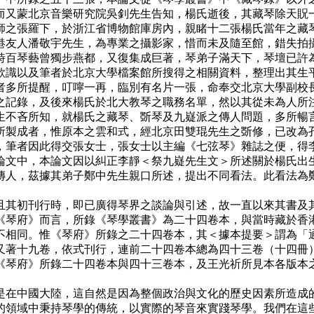
而又蒙北京音樂研究院吳釗先生告知，楊氏逝後，其藏琴除天貺
師之張羅下，於浙江省博物館庫房內，親睹十二張楊氏當年之藏
港友人潘敬宇先生，為專業之攝影家，惜而未及隨至館，錯失拍
琴藝曾獨步燕都，又復集成巨著，琴弟子滿天下，琴壇已許為
款識以及筆者於北京大學檔案館所搜得之相關資料，整理出其生
者多所提醒，叮嚀一再，臨別有名片一張，命奉交北京大學副校
之記錄，及後來楊氏於北大教琴之職務名單，然以其從未為人所
不吝所知，就楊氏之藏琴、斲琴及九嶷派之傳人問題，多所暢言
所製成者，惟原本之雲和式，經北京田雙琨先生之斲修，已改為
筆者因此得交張女士，張女士以主編《七弦琴》雜誌之便，得李
論文中，本論文因以糾正李靜＜祭九嶷先生文＞所述關於楊氏出
人，茲據其弟子鄭中先生親口所述，提出不同看法。此看法為鄭
初刊行時，即已廣得琴界之談論與引述，故一直以來其書及其
《琴府》而言，所錄《琴學叢書》為二十四卷本，與當時藏於香
不相同。惟《琴府》所錄之二十四卷本，其＜據本提要＞謂為「
又著十九卷，依式刊行，連前二十四卷本總為四十三卷（十四冊
《琴府》所錄二十四卷本與四十三卷本，及王光祈所見本各版本
在中國大陸，這自然是因為整個政治與文化的歷史因素所造成的
的領域中秉持琴學的傳統，以實際的琴音來實踐琴學。我們在這