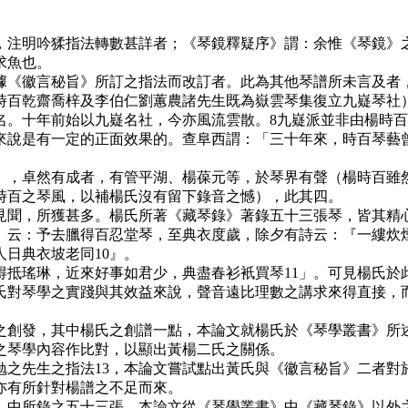
注明吟猱指法轉數甚詳者；《琴鏡釋疑序》謂：余惟《琴鏡》之
求魚也。
《徽言秘旨》所訂之指法而改訂者。此為其他琴譜所未言及者，
乾齋喬梓及李伯仁劉蕙農諸先生既為嶽雲琴集復立九嶷琴社）
名。十年前始以九嶷名社，今亦風流雲散。8九嶷派並非由楊時
來說是有一定的正面效果的。查阜西謂：「三十年來，時百琴藝
，卓然有成者，有管平湖、楊葆元等，於琴界有聲（楊時百雖然
時百之琴風，以補楊氏沒有留下錄音之憾），此其四。
聞，所獲甚多。楊氏所著《藏琴錄》著錄五十三張琴，皆其精心
》云：予去臘得百忍堂琴，至典衣度歲，除夕有詩云：『一縷炊
日典衣坡老同10』。
瑤琳，近來好事如君少，典盡春衫衹買琴11」。可見楊氏於
氏對琴學之實踐與其效益來說，聲音遠比理數之講求來得直接，
創發，其中楊氏之創譜一點，本論文就楊氏於《琴學叢書》所述
之琴學內容作比對，以顯出黃楊二氏之關係。
之先生之指法13，本論文嘗試點出黃氏與《徽言秘旨》二者對
亦有所針對楊譜之不足而來。
中所錄之五十三張，本論文從《琴學叢書》中《藏琴錄》以外之