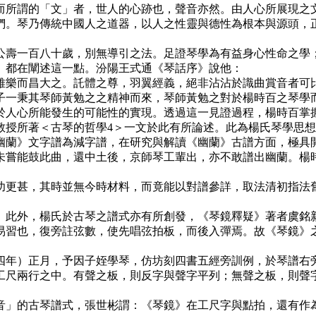
而所謂的「文」者，世人的心跡也，聲音亦然。由人心所展現之
們。琴乃傳統中國人之道器，以人之性靈與德性為根本與源頭，
壽一百八十歲，別無導引之法。足證琴學為有益身心性命之學；
都在闡述這一點。汾陽王式通《琴話序》說他：
樂而昌大之。託體之尊，羽翼經義，絕非沾沾於識曲賞音者可
一秉其琴師黃勉之之精神而來，琴師黃勉之對於楊時百之琴學而
於人心所能發生的可能性的實現。透過這一見證過程，楊時百掌
教授所著＜古琴的哲學4＞一文於此有所論述。此為楊氏琴學思
蘭》文字譜為減字譜，在研究與解讀《幽蘭》古譜方面，極具開
未嘗能鼓此曲，還中土後，京師琴工輩出，亦不敢譜出幽蘭。楊
更甚，其時並無今時材料，而竟能以對譜參詳，取法清初指法舊
此外，楊氏於古琴之譜式亦有所創發，《琴鏡釋疑》著者虞銘
易習也，復旁註弦數，使先唱弦拍板，而後入彈焉。故《琴鏡》
四年）正月，予因子姪學琴，仿坊刻四書五經旁訓例，於琴譜右
工尺兩行之中。有聲之板，則反字與聲字平列；無聲之板，則聲
」的古琴譜式，張世彬謂：《琴鏡》在工尺字與點拍，還有作為