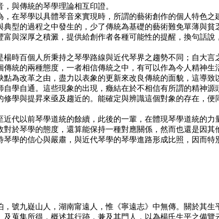
音，與傳統的琴學理論相互印證。
，在琴學以具體琴音來實現時，所謂的藝術創作的個人特色之建
與典型的過程之中發生的，少了傳統為基礎的藝術難免單薄與貧
豐富與深厚之積澱，提供給創作者各種可能性的提醒，換句話說
楊時百個人所秉持之琴學路線與近代琴界之趨勢不同；自大言之
個傳統的兩種態度，一者相信傳統之中，有可以作為今人精神生
缺點為改革之由，盡力以表象的更新來改良傳統的面貌，這導致
師自學自通。這些現象的出現，癥結在於不相信有所謂的精神源
的修學與提昇來亟及趨近的。能確定與辨識這個對象的存在，便
近代以前琴學道統的餘續，此後的一輩，在體現琴學道統的力量
故對於琴學的態度，還算能保持一種對應關係，然而也還是因其
待琴學的信心與嚴肅，與近代琴學的琴學進路形成比照，因而特
，號九嶷山人，湖南甯遠人，惟《寧遠志》中無傳。關於其生
》及蒐集所得，概述其行跡，兼及其門人，以為楊氏生平之備覽