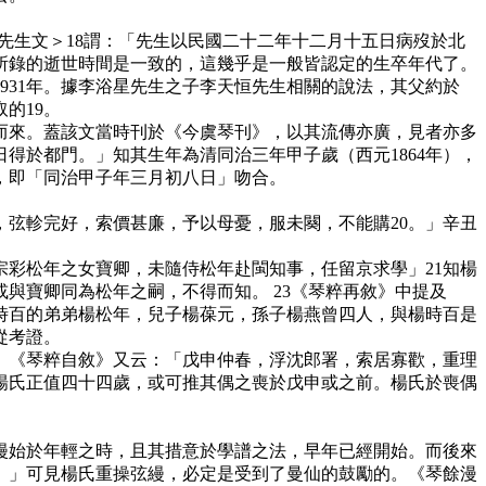
嶷先生文＞18謂：「先生以民國二十二年十二月十五日病歿於北
所錄的逝世時間是一致的，這幾乎是一般皆認定的生卒年代了。
31年。據李浴星先生之子李天恒先生相關的說法，其父約於
的19。
來。蓋該文當時刊於《今虞琴刊》，以其流傳亦廣，見者亦多
得於都門。」知其生年為清同治三年甲子歲（西元1864年），
，即「同治甲子年三月初八日」吻合。
弦軫完好，索價甚廉，予以母憂，服未闋，不能購20。」辛丑
彩松年之女寶卿，未隨侍松年赴閩知事，任留京求學」21知楊
與寶卿同為松年之嗣，不得而知。 23《琴粹再敘》中提及
時百的弟弟楊松年，兒子楊葆元，孫子楊燕曾四人，與楊時百是
從考證。
《琴粹自敘》又云：「戊申仲春，浮沈郎署，索居寡歡，重理
時楊氏正值四十四歲，或可推其偶之喪於戊申或之前。楊氏於喪偶
始於年輕之時，且其措意於學譜之法，早年已經開始。而後來
。」可見楊氏重操弦縵，必定是受到了曼仙的鼓勵的。《琴餘漫