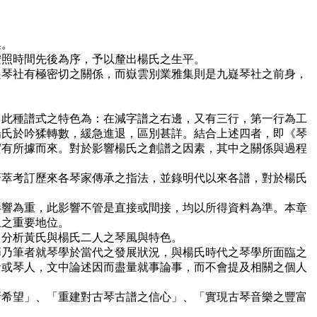
集。
照時間先後為序，予以釐出楊氏之生平。
琴社有極密切之關係，而嶽雲別業雅集則是九嶷琴社之前身，
此種譜式之特色為：在減字譜之右邊，又有三行，第一行為工
楊氏於吟猱轉數，緩急進退，區別甚詳。結合上述四者，即《琴
實有所據而來。對於影響楊氏之創譜之因素，其中之關係與過程
萃考訂歷來各琴家傳承之指法，並錄明代以來各譜，對於楊氏
響為重，此影響不管是直接或間接，均以所得資料為準。本章
上之重要地位。
分析黃氏與楊氏二人之琴風與特色。
乃筆者就琴學於當代之發展狀況，與楊氏時代之琴學所面臨之
者或琴人，文中論述因而盡量就事論事，而不會提及相關之個人
希望」、「重建對古琴古譜之信心」、「實現古琴音樂之豐富