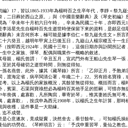
17，皆以1865-1933年為楊時百之生卒年代，李靜＜祭九
祭，二日葬於西山之原。」與《中國音樂辭典》及《琴史初編》
「辛未年十月初六日午時」，辛未為民國二十年，亦即西元19
便是李浴星先生自楊時百先生逝世時便保留下來的資料，是頗足信取
辭典》未言何所本，極可能是據李伯仁＜祭九嶷先生文＞所言而
十六癸丑，越明年甲寅上巳後五日，九嶷山人楊宗稷五十一生日
（按即西元1924年，民國十三年），這個日期亦與訃聞所記者
生中之家族、彈琴、配偶與職業作一概略的敘述。
親，楊氏曾謂：「辛丑五月，宣武門外有王船山先生琴一張，
喪，至於其母確切之逝世時間，則無從得知。
名燕曾。此外，據其《藏琴錄》所言：「乙卯正月，予胞弟宗
，渡海定省，病卒閩清公署，年纔二十」22。另有姪名寶祿，或
從考。以上為楊氏的家族概況，其餘皆無從得知。概括而言，楊
外，賓渠、石渠與寶祿想必為楊時百其他手足的哲嗣，可惜亦無
年喪偶，處寡歡，凡所陶寫，畢寄於琴」，惟其妻姓氏無可考。
，處寡歡」，按戊申為西元1908年，以楊氏之生年計算，那
就與收穫，這件事是一大助緣。
，迄不成聲。
是心意遂灰，竟成疑竇，決然舍去，垂廿餘年。」可知楊氏操縵
曼仙的功勞在。《琴粹瑣言》云：「予戊申重習琴，曼仙之教也