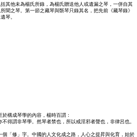
括其他未為楊氏所錄，為楊氏贈送他人或遺漏之琴，一併自其
見所聞之琴。第一節之藏琴與斲琴只錄其名，把先前《藏琴錄》
氏遺琴。
至於構成琴學的內容，楊時百謂：
不得謂非琴學。然琴者禁也，所以戒淫邪者聲也，非律呂也。
個「修」字。中國的人文化成之路，人心之提昇與化育，始於