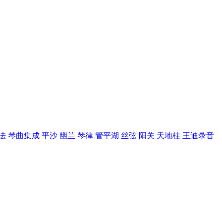
法
琴曲集成
平沙
幽兰
琴律
管平湖
丝弦
阳关
天地柱
王迪录音