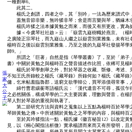
一種創舉6。
此其二。
楊氏之創譜，四者之中，其「別吟」一法為歷來譜式中，
蓋無音節非樂，無吟猱非琴；舍是而言樂與琴，猶緣木
楊氏吟猱之法本據黃勉之而來，而後又有所更改，實為據
據＜今虞琴社社啟＞云：「嶽雲九嶷樹幟於燕京。（楊時百
之廣陵正宗琴社，而九嶷山人繼之以嶽雲別業雅集，未有社
楊時百之後以嶽雲別業雅集，乃至之後的九嶷琴社發揚琴學
師9。」
所謂之「巨著」自然是指《琴學叢書》了，至於「弟子」
書》中關於黃勉之與楊時百之聲音描述作比照，依稀可見楊
楊氏於琴學創舉之外，對於琴器之收藏、斲修、考述、見
張
不知王氏所錄較之楊氏《藏琴錄》所錄何如？楊氏《藏琴錄
家
傭，乞米帖羞臨魯郡，送窮文欲學韓公，買琴添債尋常事，人
大
綿竹曹君纕蘅寄語楊氏云：「漢代遺音不可尋，孤弦乍得抵
公
之必然關係，構成琴學的二大主要因素，理數與聲音，在楊
子
琴人對於琴器的重視與執著了。
第二節研究方法與資料之蒐集以上五點為楊時百於琴學之
琴師黃勉之傳＞中所述關於黃勉之之琴學的內容，與楊時百
至於其吟猱指法一點，楊氏據《徽言秘旨12》以改定黃勉
見，以《桐心閣指法析微》實承楊譜而來而又有所發明，且
楊氏平生所藏、所修及其所見聞之古琴實不止《藏琴錄》