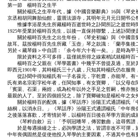
第一節 楊時百之生平
關於楊氏之生卒年代，據《中國音樂辭典》16與《琴史初編》
京丞相胡同舞胎仙館，靈厝法源寺，其明年元月元日開弔公
惟據李浴星先生所藏楊時百逝世時之訃聞所記之逝世時間為
1925年受業於楊時百先生，以後一直保持聯繫，上述訃聞
關於楊時百先生之出生年份，《琴史初編》與《中國音樂
故耳。茲按楊時百先生所藏「玉壺」琴之款識：「蘭亭集後二
另於＜藏琴錄＞中自謂：「余今年六十有一矣。」是時為甲子
限於資料之不可多得，茲僅就所得之線索稍試就楊時百一
楊時百之父親在《琴學叢書》中幾乎不曾提及過，至於其母
即西元1901年，其時楊氏三十八歲，只知其時楊氏仍在服
從訃聞中得知楊氏有一子名葆元，字乾齋，亦能琴。有一孫
氏有弟名宗彩字松年者，任閩知事，有女寶卿，「以父母在閩
「賓渠、石渠」兩姪，或為松年以外之手足之哲嗣，惟亦無
最親的人了。至於四個姪兒之，除了寶卿確知是楊松年之女
關於楊時百的配偶，據《琴話序》汾陽王式通謂楊氏「中
絲桐，以消永日。」《琴話序》汾陽王式通謂楊氏「中年喪偶
之後落落寡歡，才寄情於琴，以楊時百日後在琴學方面的成
《琴粹自敘》云：「予弱冠嗜琴，傳習數曲，迨尋舊譜
於是每遇操縵之士，必詢學譜之法，皆謂非改不可彈，於
中年喪偶固然是促使他投入琴學的主要因素，不過其中也有