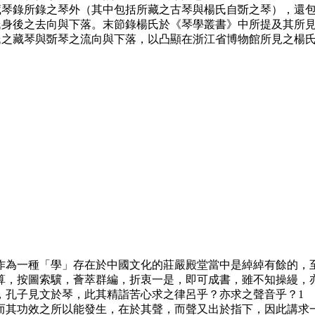
錄所錄之琴外（其中包括所藏之古琴與楊氏自斲之琴），還包
氏身後之去向與下落。末節錄楊氏於《琴學叢書》中所提及其所
氏之藏琴與斲琴之流向與下落，以凸顯在浙江省博物館所見之楊
為一種「學」存在於中國文化的莊嚴殿堂當中是綽綽有餘的，
，按圖索驥，薈萃群編，折衷一是，即可成書，雖不知操縵，亦
，孔子見文於琴，此其精詣苦心求之律呂乎？亦求之聲音乎？1
其功效之所以能發生，在於其聲，而聲又出於指下，因此講求一