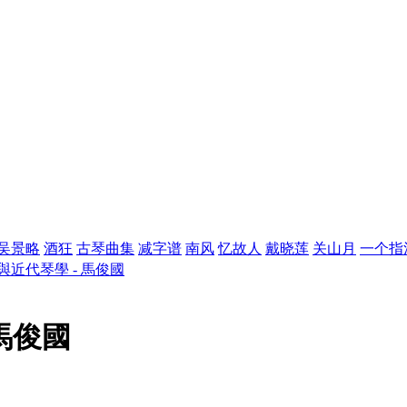
吴景略
酒狂
古琴曲集
减字谱
南风
忆故人
戴晓莲
关山月
一个指
與近代琴學 - 馬俊國
馬俊國