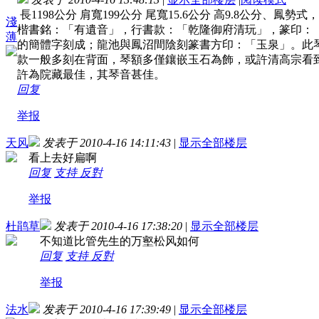
長1198公分 肩寬199公分 尾寬15.6公分 高9.8
淺
楷書銘：「有遺音」，行書款：「乾隆御府清玩」，篆印：
薄
的簡體字刻成；龍池與鳳沼間陰刻篆書方印：「玉泉」。此
款一般多刻在背面，琴額多僅鑲嵌玉石為飾，或許清高宗看
許為院藏最佳，其琴音甚佳。
回复
举报
天风
发表于 2010-4-16 14:11:43
|
显示全部楼层
看上去好扁啊
回复
支持
反對
举报
杜鹃草
发表于 2010-4-16 17:38:20
|
显示全部楼层
不知道比管先生的万壑松风如何
回复
支持
反對
举报
法水
发表于 2010-4-16 17:39:49
|
显示全部楼层