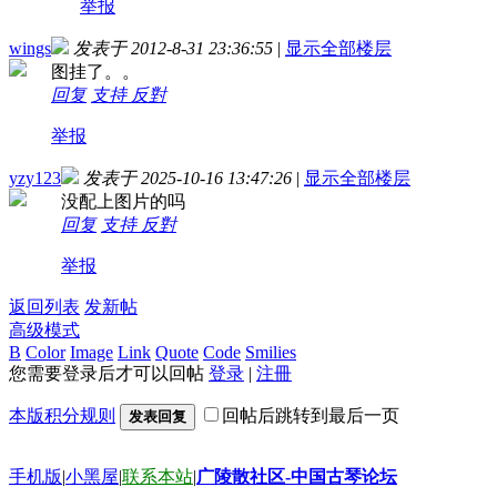
举报
wings
发表于 2012-8-31 23:36:55
|
显示全部楼层
图挂了。。
回复
支持
反對
举报
yzy123
发表于 2025-10-16 13:47:26
|
显示全部楼层
没配上图片的吗
回复
支持
反對
举报
返回列表
发新帖
高级模式
B
Color
Image
Link
Quote
Code
Smilies
您需要登录后才可以回帖
登录
|
注冊
本版积分规则
回帖后跳转到最后一页
发表回复
手机版
|
小黑屋
|
联系本站
|
广陵散社区-中国古琴论坛