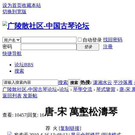
设为首页
收藏本站
切换到宽版
找回密码
自动登录
密码
注冊
登录
快捷导航
论坛
BBS
搜索
搜索
热搜:
潇湘水云
平沙落雁
搜索
广陵散社区-中国古琴论坛
»
论坛
›
琴學交流
›
琴式鑒賞
›
唐-宋
返回列表
发新帖
唐-宋 萬壑松濤琴
查看:
10457
|
回复:
16
荐
火
[复制链接]
发表于 2010-4-16 13:48:13
|
显示全部楼层
|
阅读模式