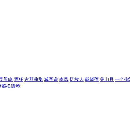
吴景略
酒狂
古琴曲集
减字谱
南风
忆故人
戴晓莲
关山月
一个指
 萬壑松濤琴