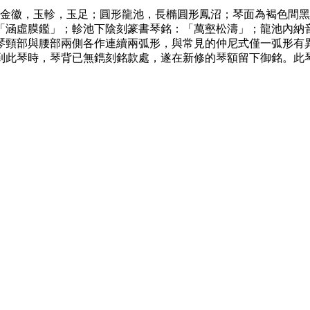
公分、鳳勢式，金徽，玉軫，玉足；圓形龍池，長橢圓形鳳沼；琴面為
「涵虛膜鑑」；軫池下陰刻篆書琴銘：「萬壑松濤」；龍池內納
琴頸部與腰部兩側各作連續兩弧形，與常見的仲尼式僅一弧形有
到此琴時，琴背已無鐫刻銘款處，遂在新修的琴額留下御銘。此