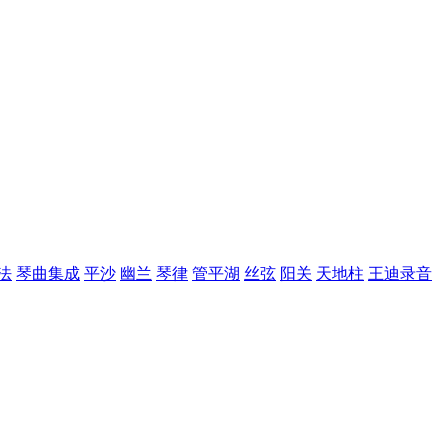
法
琴曲集成
平沙
幽兰
琴律
管平湖
丝弦
阳关
天地柱
王迪录音