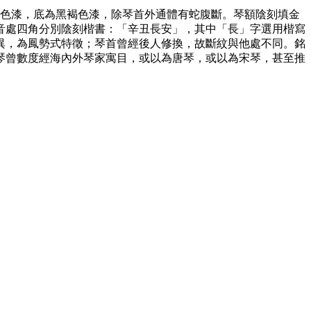
褐色間黑色漆，底為黑褐色漆，除琴首外通體有蛇腹斷。琴額陰刻填金
音處四角分別陰刻楷書：「辛丑長安」，其中「長」字選用楷寫
異，為鳳勢式特徵；琴首曾經後人修換，故斷紋與他處不同。銘
琴曾數度經海內外琴家寓目，或以為唐琴，或以為宋琴，甚至推