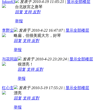
fukuo63
发表于 2010-4-19 11:05:21
|
显示全部楼层
台北故宮之唐琴
回复
支持
反對
举报
李野尘
发表于 2010-4-22 16:47:07
|
显示全部楼层
略扁，但很美观大方，好琴
回复
支持
反對
举报
与花同寂
发表于 2010-4-23 23:20:24
|
显示全部楼层
很漂亮！
回复
支持
反對
举报
红心玄
发表于 2010-5-19 17:55:21
|
显示全部楼层
漂亮
回复
支持
反對
举报