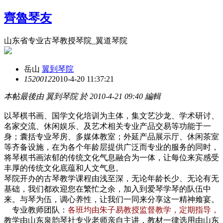
齊魯琴友
山东省专业古琴教授琴院_翼道琴院
岳山
翼到琴院
15200
12
2010-4-20 11:37:21
本帖最後由 翼到琴院 於 2010-4-21 09:40 編輯
以琴棋书画、国学文化培训为主体，集文艺沙龙、学术研讨、
名家交流、休闲娱乐、及艺术相关专业产品交易等功能于一
身；囊括专业琴房、多媒体教室；外延产品展示厅、休闲茶室
等齐备设施，在为各个年龄层提供广泛而专业的服务的同时，
将琴棋书画浓郁的传统文化气息融合为一体，让每位来宾感受
丰厚的传统文化底蕴和人文气息。
琴院开办的古琴教学课程由浅至深，无论年龄长少、无论有无
基础，我们都欢迎您在繁忙之余，加入到爱琴学琴的队伍中
来。与琴为伍，调心养性，让我们一同来分享这一精神飨宴。
专业教师团队：
各班均由朱子易教授监督教学，定期指导，
教学由山东泉韵琴社专业老师亲自主讲，教材一律选用由山东