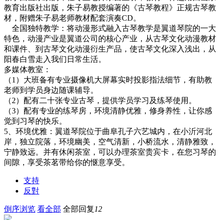
教育出版社出版，朱子易教授编著的《古琴教程》正规古琴教
材，附赠朱子易老师教材配套演奏CD。
全国独特教学：将动漫形式融入古琴教学是翼道琴院的一大
特色，动漫产业是翼道公司的核心产业，从古琴文化动漫教材
和课件、到古琴文化动漫衍生产品，使古琴文化深入浅出，从
阳春白雪走入我们日常生活。
多媒体教室：
（1）大班备有专业摄像机大屏幕实时投影指法细节，有助教
老师到学员身边随课辅导。
（2）配有二十张专业古琴，提供学员学习及练琴使用。
（3）配有专业的练琴房，环境清静优雅，修身养性，让你感
觉到习琴的快乐。
5、环境优雅：翼道琴院位于曲阜孔子六艺城内，在小沂河北
岸，独立院落，环境幽美，空气清新，小桥流水，清静雅致，
宁静致远。并有休闲茶室，可以办理茶室贵宾卡，在您习琴的
间隙，享受茶茗带给你的惬意享受。
支持
反對
倒序浏览
看全部
全部回复
12