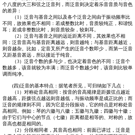
个八度的大三和弦之泛音列，而泛音则决定着乐音音质与音色
的差异：
（1）泛音与基音之间以及各个泛音之间由于振动频率比
不同，故效果也不相同：若成整数比时，音质较纯正，和谐悦
耳；若成非整数比时，则音质较杂，较刺耳。
（2）泛音与基音之间的远近距离不同，其效果也不相
同：泛音音高与基音距离越远，则音越纯；与基音距离越近，
则音越杂。比如，定音叉所产生的泛音个数即少，而第一泛音
又距基音甚远，所以接近于纯音。
（3）泛音个数的多与少，也决定着音色的不同：泛音个
数越多，该音就较为丰满；而泛音个数越少时，该音则比较单
调而纯净。
(四)泛音的基本特点：据笔者所见，可归纳如下几点：
（1）对称处音高相同：按音的音高规律是距拨弦点越近
音越高，距拨弦点越远则音越低，与振动频率是成正比的；而
泛音的规律则不同，因为它是分段振动，它的特点是对称处音
高相同。例如：琴的六徽与八徽；五徽与九徽；四徽与十徽；
由于它们与中心的节点（七徽）距离都是相等的、对称的，故
音高也都是相同的。
（2）分段相同者，其音高也相同：前面已讲过，泛音是