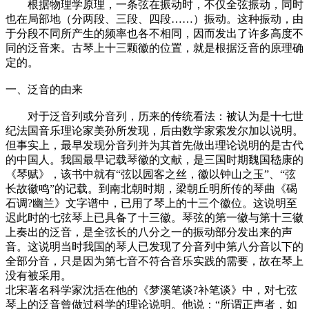
根据物理学原理，一条弦在振动时，不仅全弦振动，同时
也在局部地（分两段、三段、四段……）振动。这种振动，由
于分段不同所产生的频率也各不相同，因而发出了许多高度不
同的泛音来。古琴上十三颗徽的位置，就是根据泛音的原理确
定的。
一、泛音的由来
对于泛音列或分音列，历来的传统看法：被认为是十七世
纪法国音乐理论家美孙所发现，后由数学家索发尔加以说明。
但事实上，最早发现分音列并为其首先做出理论说明的是古代
的中国人。我国最早记载琴徽的文献，是三国时期魏国嵇康的
《琴赋》，该书中就有“弦以园客之丝，徽以钟山之玉”、“弦
长故徽鸣”的记载。到南北朝时期，梁朝丘明所传的琴曲《碣
石调?幽兰》文字谱中，已用了琴上的十三个徽位。这说明至
迟此时的七弦琴上已具备了十三徽。琴弦的第一徽与第十三徽
上奏出的泛音，是全弦长的八分之一的振动部分发出来的声
音。这说明当时我国的琴人已发现了分音列中第八分音以下的
全部分音，只是因为第七音不符合音乐实践的需要，故在琴上
没有被采用。
北宋著名科学家沈括在他的《梦溪笔谈?补笔谈》中，对七弦
琴上的泛音曾做过科学的理论说明。他说：“所谓正声者，如