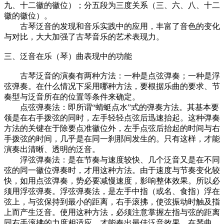
九、十二徽的徽位）；分五段为三度关系（三、六、八、十二
徽的徽位）。
古琴泛音的发现和音乐实践中的应用，丰富了音色的变化
与对比，大大加强了古琴音乐的艺术表现力。
三、泛音在乐（琴）曲表现中的功能
古琴泛音的演奏有两种方法：一种是点弦弹奏；一种是浮
弦弹奏。在什么情况下采用哪种方法，要根据乐曲的要求、节
奏型与泛音所在的位置等条件来确定。
点弦弹奏法：即所谓“蜻蜓点水”式的弹奏方法。其基本要
领是在右手拨弦的同时，左手轻轻点弦后迅速抬起。这种弹奏
方法的关键在于除要点准徽位外，左手点弦后抬起的时间与右
手拨弦的时间，几乎是在同一刹那间发生的。只有这样，才能
演奏出清晰、透明的泛音。
浮弦弹奏法：是在节奏与速度较快、几个泛音又是在不同
弦的同一徽位弹奏时，才用这种方法。由于速度与节奏变化较
快，如用点弦弹奏，势必要减慢速度，影响整体效果。所以必
须用浮弦弹奏。浮弦弹奏法，是左手中指（或名、食指）浮在
弦上，与弦保持到最小的距离，右手滚拂，使弦振动时触及指
上而产生泛音。使用这种方法，必须注意掌握左指与弦的距离
同右手滚拂的力度相适应，才能奏出最佳泛音效果。在琴曲