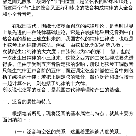
龈之间九段和十段两个“节”的位置，是全弦长的8/9和9/10处，
而这两个“节”上的按音又正好和该弦的散音构成纯律的大全音
和小全音音程。
在我国古代，围绕七弦琴而创立的纯律理论，是当时世界
上最先进的一种纯律基础理论。它是在较多地采用泛音列中自
然音程的基础上建立起来的。我国古代的纯律生律法，也就是
七弦琴上的纯律调弦法。例如：由弦长比为3/5的第八徽，一
次就能生出纯律的大六度；由弦长比为5/6的第十二徽，也能
一次出生出纯律的小三度来。这较之西方的二次生律法要先进
得多。但由于受到五声音阶定弦的影响，所以七弦琴正调散音
只能生纯律五声音阶的五律，而正调定弦全部徽位泛音中则包
括了纯律的十律；若把正调定弦的散音、徽位泛音和徽位按音
一起计算在内，则包括了纯律的十六律。
所以说七弦琴的泛音，是我国古代律学理论产生的基础。
二、泛音的属性与特点
根据笔者所见，现将泛音的基本属性与特点，就其主要方
面归纳如下：
（一）泛音与空弦的关系：这里着重谈谈八度关系。