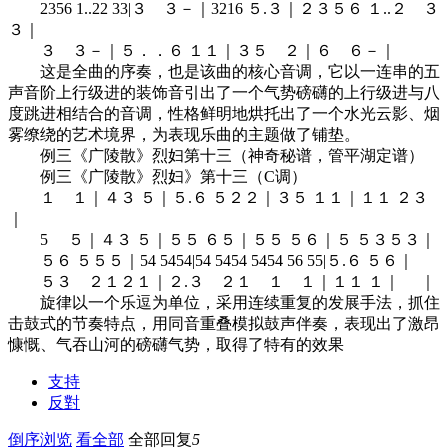
2356 1..22 33|３ ３－｜3216 ５.３｜２３５６ １..２ ３
３｜
３ ３－｜５．．６ １１｜３５ ２｜６ ６－｜
这是全曲的序奏，也是该曲的核心音调，它以一连串的五
声音阶上行级进的装饰音引出了一个气势磅礴的上行级进与八
度跳进相结合的音调，性格鲜明地烘托出了一个水光云影、烟
雾缭绕的艺术境界，为表现乐曲的主题做了铺垫。
例三《广陵散》烈妇第十三（神奇秘谱，管平湖定谱）
例三《广陵散》烈妇》第十三（C调）
１ １｜４３ ５｜５.６ ５２２｜３５ １１｜１１ ２３
｜
5 ５｜４３ ５｜５５ ６５｜５５ ５６｜５ ５３５３｜
５６ ５５５｜54 5454|54 5454 5454 56 55|５.６ ５６｜
５３ ２１２１｜２.３ ２１ １ １｜１１ １｜ ｜
旋律以一个乐逗为单位，采用连续重复的发展手法，抓住
击鼓式的节奏特点，用同音重叠模拟鼓声伴奏，表现出了激昂
慷慨、气吞山河的磅礴气势，取得了特有的效果
支持
反對
倒序浏览
看全部
全部回复
5