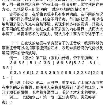
中，同一徽位的泛音在七条弦上做一拍演奏时，常常使用这种
方法。也就是琴人们常说的“一线穿珠般的滚拂泛音”。
古琴的泛音，在乐曲表现中具有多种功能。在不同的情况
下，用不同的手法演奏，结合不同节奏、节拍的处理，可以描
绘绚丽多姿的风光与自然环境，表现多种多样的意境，抒发人
们不同的思想感情，刻划人们丰富多变的内心世界，从而大大
丰富了古琴音乐艺术的表现力。现从几个主要方面分述于下：
（一）在较快的速度与节奏配合下的泛音或一线穿珠般的
滚拂泛音可以模拟滚滚流泻的江水，表现奔腾磅礴的气势以及
汹涌澎湃的感情波涛。
例一、《流水》第二段（张孔山传谱、管平湖演奏）：
３６ ５５｜５ １.２ ３３ ｜ ６６ ６５|５.３２｜６１ １
６５｜
５３.５ ６６|１.２ ３３|３５５ ５６６|１２２３２|２２ 1|
１－｜
在川派《流水》第二、三段中，重复奏出了上面活泼而富
有生机的泛音曲调，仿佛使人亲临其境看到了滔滔的江水，冲
开了顽石的阻拦，咆哮着奔涌而出，唱起了对未来的赞歌。
例二、《潇湘水云》第一段（五知斋琴谱、吴景略演
奏）：