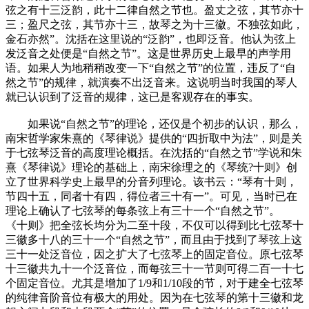
弦之有十三泛韵，此十二律自然之节也。盈丈之弦，其节亦十
三；盈尺之弦，其节亦十三，故琴之为十三徽。不独弦如此，
金石亦然”。沈括在这里说的“泛韵”，也即泛音。他认为弦上
发泛音之处便是“自然之节”。这是世界历史上最早的声学用
语。如果人为地稍稍改变一下“自然之节”的位置，违反了“自
然之节”的规律，就演奏不出泛音来。这说明当时我国的琴人
就已认识到了泛音的规律，这已是客观存在的事实。
如果说“自然之节”的理论，还仅是个初步的认识，那么，
南宋哲学家朱熹的《琴律说》提供的“四折取中为法”，则是关
于七弦琴泛音的高度理论概括。在沈括的“自然之节”学说和朱
熹《琴律说》理论的基础上，南宋徐理之的《琴统?十则》创
立了世界科学史上最早的分音列理论。该书云：“琴有十则，
节四十五，同者十有四，得位者三十有一”。可见，当时已在
理论上确认了七弦琴的每条弦上有三十一个“自然之节”。
《十则》把全弦长均分为二至十段，不仅可以得到比七弦琴十
三徽多十八的三十一个“自然之节”，而且由于找到了琴弦上这
三十一处泛音位，因之扩大了七弦琴上的固定音位。原七弦琴
十三徽共九十一个泛音位，而每弦三十一节则可得二百一十七
个固定音位。尤其是增加了1/9和1/10段的节，对于建全七弦琴
的纯律音阶音位有极大的用处。因为在七弦琴的第十三徽和龙