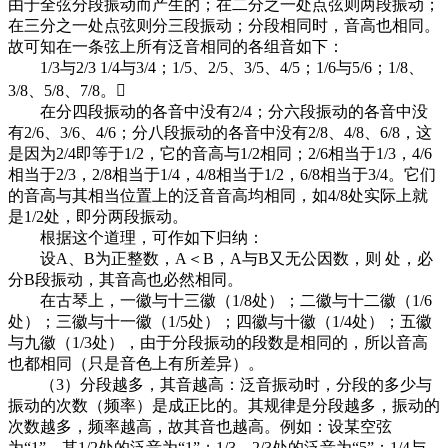
由于全弦分段振动而产生的；在二分之一处点弦则两段振动；
在三分之一处点弦则分三段振动；分段相同时，音高也相同。
故可知在一条弦上所有泛音相同的各组音如下：
1/3与2/3 1/4与3/4；1/5、2/5、3/5、4/5；1/6与5/6；1/8、
3/8、5/8、7/8。
在分四段振动的各音中没有2/4；分六段振动的各音中没
有2/6、3/6、4/6；分八段振动的各音中没有2/8、4/8、6/8，这
是因为2/4即等于1/2，它的音高与1/2相同；2/6相当于1/3，4/6
相当于2/3，2/8相当于1/4，4/8相当于1/2，6/8相当于3/4。它们
的音高与其相当位置上的泛音音高均相同，如4/8处实际上就
是1/2处，即分两段振动。
根据这个道理，可作如下归纳：
设A、B为正整数，A＜B，A与B又无公因数，则 处，必
分B段振动，其音高也必然相同。
在古琴上，一徽与十三徽（1/8处）；二徽与十二徽（1/6
处）；三徽与十一徽（1/5处）；四徽与十徽（1/4处）；五徽
与九徽（1/3处），由于分段振动的段数是相同的，所以音高
也都相同（只是音色上有所差异）。
（3）分段越多，其音越高：泛音振动时，分段的多少与
振动的次数（频率）是成正比的。其规律是分段越多，振动的
次数越多，频率越高，故其音也越高。例如：设某空弦
为“1”，其1/2处的泛音为“1”；1/3、2/3处的泛音为“5”；1/4与