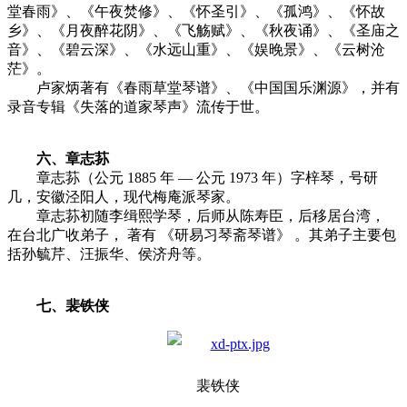
堂春雨》、《午夜焚修》、《怀圣引》、《孤鸿》、《怀故
乡》、《月夜醉花阴》、《飞觞赋》、《秋夜诵》、《圣庙之
音》、《碧云深》、《水远山重》、《娱晚景》、《云树沧
茫》。
卢家炳著有《春雨草堂琴谱》、《中国国乐渊源》，并有
录音专辑《失落的道家琴声》流传于世。
六、章志荪
章志荪（公元 1885 年 — 公元 1973 年）字梓琴，号研
几，安徽泾阳人，现代梅庵派琴家。
章志荪初随李缉熙学琴，后师从陈寿臣，后移居台湾，
在台北广收弟子， 著有 《研易习琴斋琴谱》 。其弟子主要包
括孙毓芹、汪振华、侯济舟等。
七、裴铁侠
裴铁侠