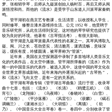
梦、张相韬学琴，后师从九嶷派创始人杨时百，再后又师从闽
派悟澄和尚。而他的《流水》是受学于山东道人川派琴家秦鹤
鸣。
管平湖初在燕京艺专教课，生活清苦，以收授私人学生，
同时修琴、修整古漆木器维持生活。公元 1952 年，他受聘于
音乐研究所，从此生活得到安定。这对他的琴学研究也提供了
较为良好的环境。他著有《古琴指法考》，有很大影响。
管平湖是九嶷琴派最具代表性的名家之一。其琴风博取九
嶷、闽、川之长，苍劲坚实，清洁脆亮，潇洒流畅，意味深
远，缓疾有度，吟猱圆满，被琴界称为“管派”。
近年来，美国在太空探测器中录制了多首地球人类音乐文
化的代表作品，在太空中播放。管平湖所弹奏的《流水》作为
唯一的中国音乐的代表作，被选入其中。这使中国的琴文化在
全世界文界形成影响。近年来海内外逐渐兴起的 “ 古琴热 ” ，
和《流水》飞向太空，是有一定的关系的。
管平湖有琴曲专辑《管平湖古琴曲集》流行于世，收录琴
曲十七首，包括：《流水》、《长清》、《鸥鹭忘机》、《良
宵引》、《龙翔操》、《乌夜啼》、《春晓吟》、《白雪》、
《广陵散》、《平沙落雁》、《风雷引》、《获麟》、《碣石
调幽兰》、《潇湘水云》、《大胡笳》、《离骚》、《 欸
乃》。《中国音乐大全古琴卷》卷一、卷四中，分别收录了管