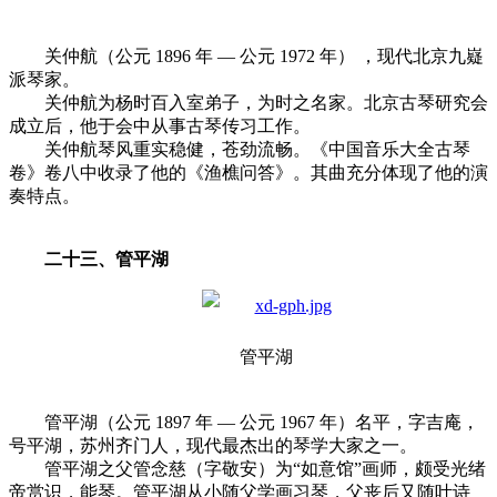
关仲航（公元 1896 年 — 公元 1972 年） ，现代北京九嶷
派琴家。
关仲航为杨时百入室弟子，为时之名家。北京古琴研究会
成立后，他于会中从事古琴传习工作。
关仲航琴风重实稳健，苍劲流畅。《中国音乐大全古琴
卷》卷八中收录了他的《渔樵问答》。其曲充分体现了他的演
奏特点。
二十三、管平湖
管平湖
管平湖（公元 1897 年 — 公元 1967 年）名平，字吉庵，
号平湖，苏州齐门人，现代最杰出的琴学大家之一。
管平湖之父管念慈（字敬安）为“如意馆”画师，颇受光绪
帝赏识，能琴。管平湖从小随父学画习琴，父丧后又随叶诗