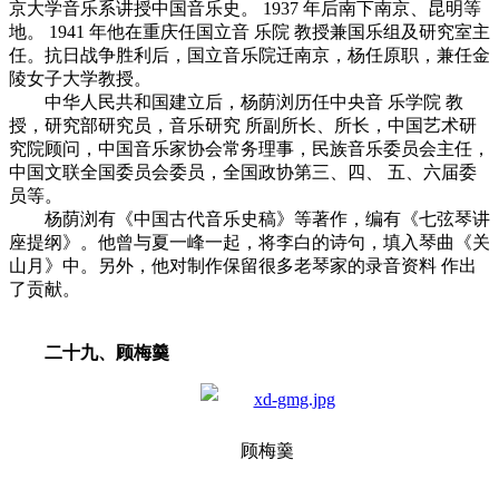
京大学音乐系讲授中国音乐史。 1937 年后南下南京、昆明等
地。 1941 年他在重庆任国立音 乐院 教授兼国乐组及研究室主
任。抗日战争胜利后，国立音乐院迁南京，杨任原职，兼任金
陵女子大学教授。
中华人民共和国建立后，杨荫浏历任中央音 乐学院 教
授，研究部研究员，音乐研究 所副所长、所长，中国艺术研
究院顾问，中国音乐家协会常务理事，民族音乐委员会主任，
中国文联全国委员会委员，全国政协第三、四、 五、六届委
员等。
杨荫浏有《中国古代音乐史稿》等著作，编有《七弦琴讲
座提纲》。他曾与夏一峰一起，将李白的诗句，填入琴曲《关
山月》中。另外，他对制作保留很多老琴家的录音资料 作出
了贡献。
二十九、顾梅羹
顾梅羹