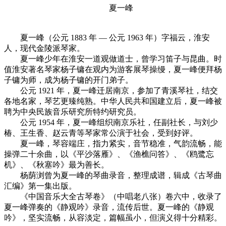
夏一峰
夏一峰（公元 1883 年 — 公元 1963 年）字福云，淮安
人，现代金陵派琴家。
夏一峰少年在淮安一道观做道士，曾学习笛子与昆曲。时
值淮安著名琴家杨子镛在观内为游客展琴操缦，夏一峰便拜杨
子镛为师，成为杨子镛的开门弟子。
公元 1921 年，夏一峰迁居南京，参加了青溪琴社，结交
各地名家，琴艺更臻纯熟。中华人民共和国建立后，夏一峰被
聘为中央民族音乐研究所特约研究员。
公元 1954 年，夏一峰组织南京乐社，任副社长，与刘少
椿、王生香、赵云青等琴家常公演于社会，受到好评。
夏一峰，琴容端庄，指力紧实，音节稳准，气韵流畅，能
操弹二十余曲，以《平沙落雁》、《渔樵问答》、《鸥鹭忘
机》、《秋塞吟》最为善长。
杨荫浏曾为夏一峰的琴曲录音，整理成谱，辑成《古琴曲
汇编》第一集出版。
《中国音乐大全古琴卷》（中唱老八张）卷六中，收录了
夏一峰弹奏的《静观吟》录音，流传后世。夏一峰的《静观
吟》，坚实流畅，从容淡定，篇幅虽小，但演义得十分精彩。