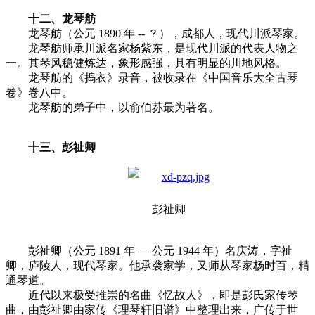
十二、龙琴舫
龙琴舫（公元 1890 年 -- ？），成都人，现代川派琴家。
龙琴舫师承川派名家杨紫东，是现代川派的代表人物之
一。其琴风稳健炼达，象形感强，具有明显的川地风格。
龙琴舫的《捣衣》录音，被收录在《中国音乐大全古琴
卷》卷八中。
龙琴舫的弟子中，以俞伯荪最为著名。
十三、彭祉卿
彭祉卿
彭祉卿（公元 1891 年 — 公元 1944 年）名庆涛，字祉
卿，庐陵人，现代琴家。他承袭家学，又师从琴家杨时百，精
通琴道。
近代以来极受推崇的名曲《忆故人》，即是彭氏家传琴
曲，由彭祉卿由家传《理琴轩旧谱》中整理出来，广传于世