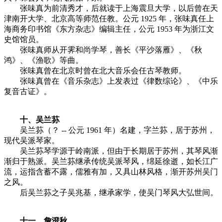
张味真为前清秀才，后就读于上海震旦大学，以后曾在天
津南开大学、北京高等师范任教。公元 1925 年，张味真任上
海商务印书馆《东方杂志》编辑主任，公元 1953 年为浙江文
史馆馆员。
张味真师从开霁和尚学琴，善长《平沙落雁》、《秋
鸿》、《渔歌》等曲。
张味真曾在北京时曾在北大音乐会任古琴教师。
张味真曾在《音乐杂志》上发表过《律数综论》、《中乐
复音古证》。
十、吴兰荪
吴兰荪（？ -- 公元 1961 年）名建，字兰荪，居于苏州，
现代吴派琴家。
吴兰荪琴学源于岭南派，但由于长期居于苏州，其琴风渐
渐归于熟派。吴兰荪继承传统吴派琴风，绵延徐逝，如长江广
流，运指含蓄不露，儒雅有加，又具山林风格，渐开苏州吴门
之风。
后吴兰荪之子吴兆基，继承家学，使吴门琴风大弘世间。
十一、詹澄秋