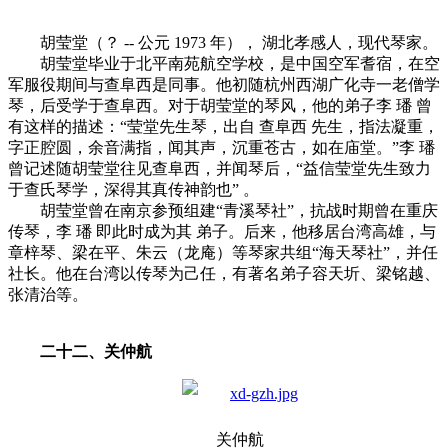
胡莹堂（？ -- 公元 1973 年）， 湖北孝感人，现代琴家。
胡莹堂毕业于北平南苑航空学校，是中国空军耆宿，在空
军服役期间与查阜西是同事。他初随杭州西湖广化寺一老僧学
琴，后受学于查阜西。对于胡莹堂的琴风，他的弟子李 璠 曾
有这样的描述：“莹堂先生琴，出自 查阜西 先生，指法凝重，
字正腔圆，余音满指，闻其声，沉重苍古，如在庙堂。”李 璠
曾记述随胡莹堂往见查阜西，并闻琴后，“益信莹堂先生致力
于查氏琴学，深得其真传神韵也” 。
胡莹堂曾在南京参预组建“青溪琴社”，抗战时期曾在重庆
传琴，李 璠 即此时成为其 弟子。后来，他移居台湾高雄，与
章梓琴、梁在平、朱云（龙庵）等琴家共组“海天琴社”，并任
社长。他在台湾以传琴为己任，有著名弟子容天圻、梁铭越、
张清治等。
二十二、关仲航
关仲航