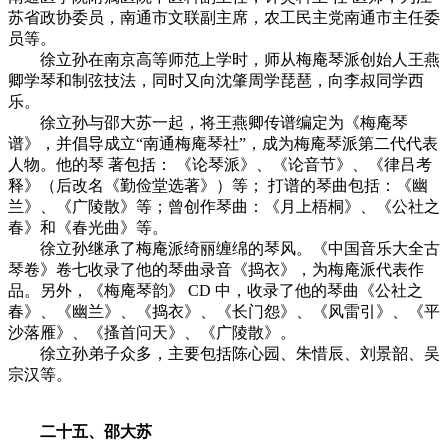
苏省政协委员，南通市文联副主席，农工民主党南通市主任委
员等。
徐立孙在南京高等师范上学时，师从梅庵琴派创始人王燕
卿学琴和制弦技法，同时又向沈肇周学琵琶，向李叔同学西
乐。
徐立孙与邵大苏一起，将王燕卿传谱编定为《梅庵琴
谱》，并倡导成立“南通梅庵琴社”，成为梅庵琴派第二代代表
人物。他的琴 著包括： 《论琴派》、《论音节》、《律吕考
释》（后改名《勤俭堂选著》）等； 打谱的琴曲包括：《幽
兰》、《广陵散》等；曾创作琴曲：《月上梧桐》、《公社之
春》和《春光曲》等。
徐立孙继承了梅庵派绮丽缠绵的琴风。《中国音乐大全古
琴卷》卷七收录了他的琴曲录音《捣衣》，为梅庵派代表作
品。另外，《梅庵琴韵》 CD 中，收录了他的琴曲《公社之
春》、《幽兰》、《捣衣》、《长门怨》、《风雷引》、《平
沙落雁》、《搔首问天》、《广陵散》。
徐立孙弟子众多，主要包括陈心园、朱惜辰、刘景韶、吴
宗汉等。
二十五、邵大苏