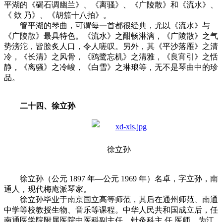
平湖的《碣石调幽兰》、《离骚》、《广陵散》和《流水》、
《 欸 乃》、《胡笳十八拍》。
管平湖的琴曲，可谓每一首都很经典，尤以《流水》与
《广陵散》最具特色。《流水》之酣畅淋漓，《广陵散》之气
势滂沱，皆脍炙人口，令人嗟叹。另外，其《平沙落雁》之清
冷，《长清》之风骨，《鸥鹭忘机》之清雅，《良宵引》之恬
静，《离骚》之冷峻，《白雪》之琳琅等，无不是琴曲中的珍
品。
二十四、徐立孙
徐立孙
徐立孙（公元 1897 年—公元 1969 年）名卓，字立孙，南
通人，现代梅庵派琴家。
徐立孙毕业于南京国立高等师范，其后在通州师范、南通
中学等校教授生物、音乐等课程。中华人民共和国成立后，任
南通医学院附属医院中医科副主任，针灸科主 任 医师，为江