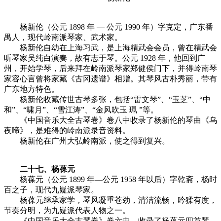
杨新伦（公元 1898 年 — 公元 1990 年）字克定，广东番
禺人，现代岭南派琴家、武术家。
杨新伦自幼在上海习武，是上海精武会会员，曾在精武会
听琴家吴纯白演奏，故有志于琴。公元 1928 年，他回到广
州，开始学琴，后来拜在岭南派琴家郑健侯门下，并得岭南琴
家容心言曾将家藏《古冈遗谱》相赠。其琴风古朴秀丽，带有
广东地方特色。
杨新伦收藏传世古琴多张，包括“雷文琴”、“玉芝”、“中
和”、“啸月”、“雪江涛”、“金风吹玉 珮 ”等。
《中国音乐大全古琴卷》卷八中收录了杨新伦的琴曲《乌
夜啼》，是难得的岭南派录音资料。
杨新伦在广州大弘岭南派，使之得到复兴。
二十七、杨葆元
杨葆元（公元 1899 年—公元 1958 年以后）字乾斋，杨时
百之子，现代九嶷派琴家。
杨葆元继承家学，琴风凝重苍劲，清洁流畅，吟猱有度，
节奏分明，为九嶷派代表人物之一。
《中国音乐大全古琴卷》卷六中，收录了杨葆元四首琴