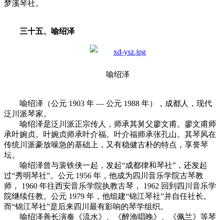
梦溪琴社。
三十五、喻绍泽
喻绍泽
喻绍泽（公元 1903 年 — 公元 1988 年），成都人，现代
泛川派琴家。
喻绍泽是泛川派正宗传人，师承其舅父廖文甫。廖文甫师
承叶婉贞。叶婉贞师承叶介福。叶介福师承张孔山。其琴风在
传统川派豪放噪急的基础上，又有稳健古朴的特点，享誉琴
坛。
喻绍泽曾与裴铁侠一起，发起“成都律和琴社”，还发起
过“秀明琴社”。公元 1956 年，他成为四川音乐学院古琴教
师， 1960 年往西安音乐学院执教古琴， 1962 回到四川音乐学
院继续任教。公元 1979 年，他组建“锦江琴社”并自任社长。
而“锦江琴社”是后来四川最有影响的琴学组织。
喻绍泽善长演奏《流水》、《醉渔唱晚》、《佩兰》等琴