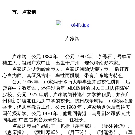
五、卢家炳
卢家炳
卢家炳（公元 1884 年 — 公元 1980 年） 字秀石，号醉琴
楼主人，祖籍广东中山，出生于广州，现代岭南派琴家。
卢家炳之父为岭南琴人。卢家炳初随父亲学琴， 后拜容
心言为师。其琴风古朴、率性而跳脱，带有广东地方特色。
公元 1906 年，卢家炳于岭南大学毕业并留校任讲师，后
曾在中学教英语，还任过两年 国民政府的国民自卫队任陆军
少校。公元 1925 年后，卢家炳为孙逸仙大学教职员，并在广
州和新加坡兼任几所中学的校长。抗日战争时期，卢家炳移居
香港，仍从事教育工作。公元 1968 年，卢家炳退休后曾往美
国传授琴学。公元 1970 年，他返回香港，与粤剧名家多人共
同组建“中国古典音乐研究社”，任社长。
卢家炳琴曲作品颇丰，包括《茅亭赋》、《物外神游》、
《思亲操》、《黄叶寒蝉》、《月下吟》、《逍遥游》、《草