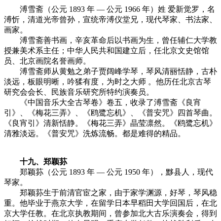
溥雪斋（公元 1893 年 — 公元 1966 年）姓 爱新觉罗，名
溥忻，清道光帝曾孙，宣统帝溥仪堂兄，现代琴家、书法家、
画家。
溥雪斋善书画，辛亥革命后以书画为生，曾任辅仁大学教
授兼美术系主任；中华人民共和国建立后，任北京文史馆馆
员、北京画院名誉画师。
溥雪斋师从黄勉之弟子贾阔峰学琴，琴风清丽恬静，古朴
淡远，板眼明晰，吟猱有度，为时之大师 。他历任北京古琴
研究会会长、民族音乐研究所特约演奏员。
《中国音乐大全古琴卷》卷五，收录了溥雪斋《良宵
引》、《梅花三弄》、《鸥鹭忘机》、《普安咒》四首琴曲。
《良宵引》清新恬静。《梅花三弄》晶莹凛然。《鸥鹭忘机》
清雅淡远。《普安咒》洗炼流畅。都是难得的精品。
十九、郑颖荪
郑颖荪（公元 1893 年 — 公元 1950 年），黟县人，现代
琴家。
郑颖荪生于前清官宦之家，由于家学渊源，好琴，琴风稳
重。他毕业于燕京大学，在留学日本早稻田大学回国后，在北
京大学任教。在北京执教期间，曾参加北大古乐演奏会，得到