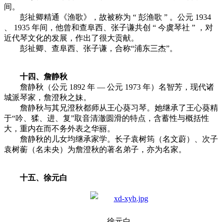
间。
彭祉卿精通《渔歌》，故被称为 “ 彭渔歌 ” 。公元 1934
、 1935 年间，他曾和查阜西、张子谦共创 “ 今虞琴社 ” ，对
近代琴文化的发展，作出了很大贡献。
彭祉卿、查阜西、张子谦，合称“浦东三杰”。
十四、詹静秋
詹静秋（公元 1892 年 — 公元 1973 年）名智芳，现代诸
城派琴家，詹澄秋之妹。
詹静秋与其兄澄秋都师从王心葵习琴。她继承了王心葵精
于“吟、猱、进、复”取音清澈圆滑的特点，含蓄性与概括性
大，重内在而不务外表之华丽。
詹静秋的儿女均继承家学。长子袁树筠（名文蔚）、次子
袁树蘅（名未央）为詹澄秋的著名弟子，亦为名家。
十五、徐元白
徐元白