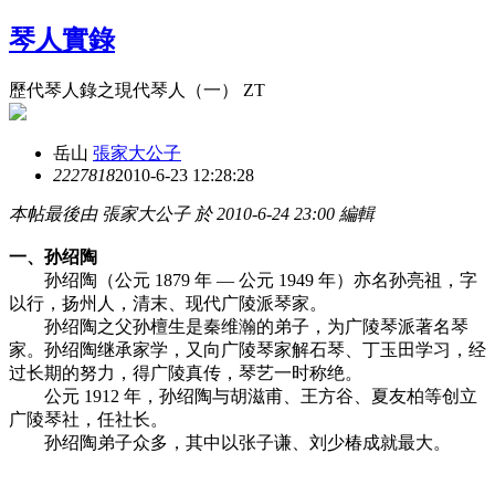
琴人實錄
歷代琴人錄之現代琴人（一） ZT
岳山
張家大公子
22278
18
2010-6-23 12:28:28
本帖最後由 張家大公子 於 2010-6-24 23:00 編輯
一、孙绍陶
孙绍陶（公元 1879 年 — 公元 1949 年）亦名孙亮祖，字
以行，扬州人，清末、现代广陵派琴家。
孙绍陶之父孙檀生是秦维瀚的弟子，为广陵琴派著名琴
家。孙绍陶继承家学，又向广陵琴家解石琴、丁玉田学习，经
过长期的努力，得广陵真传，琴艺一时称绝。
公元 1912 年，孙绍陶与胡滋甫、王方谷、夏友柏等创立
广陵琴社，任社长。
孙绍陶弟子众多，其中以张子谦、刘少椿成就最大。