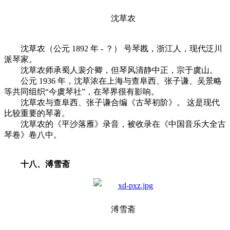
沈草农
沈草农（公元 1892 年 - ？） 号琴戡，浙江人，现代泛川
派琴家。
沈草农师承蜀人裴介卿，但琴风清静中正，宗于虞山。
公元 1936 年，沈草浓在上海与查阜西、张子谦、吴景略
等共同组织“今虞琴社”，在琴界很有影响。
沈草农与查阜西、张子谦合编《古琴初阶》。 这是现代
比较重要的琴著。
沈草农的《平沙落雁》录音，被收录在《中国音乐大全古
琴卷》卷八中。
十八、溥雪斋
溥雪斋