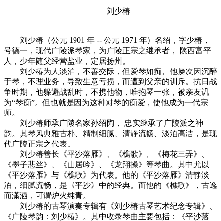
刘少椿
刘少椿（公元 1901 年 -- 公元 1971 年）名绍，字少椿，
号德一，现代广陵派琴家，为广陵正宗之继承者， 陕西富平
人，少年随父经营盐业，定居扬州。
刘少椿为人淡泊，不善交际，但爱琴如痴。他屡次因沉醉
于琴，不理业务，导致生意亏损，而遭到父亲的训斥。抗日战
争时期，他躲避战乱时，不携他物，唯抱琴一张，被亲友讥
为“琴痴”。但也就是因为这种对琴的痴爱，使他成为一代宗
师。
刘少椿师承广陵名家孙绍陶， 忠实继承了广陵派之神
韵。其琴风典雅古朴、精制细腻、清静流畅、淡泊高洁，是现
代广陵正宗之代表。
刘少椿善长《平沙落雁》、《樵歌》、《梅花三弄》、
《墨子悲丝》、《山居吟》、《龙翔操》等琴曲。其中尤以
《平沙落雁》与《樵歌》为代表。他的《平沙落雁》清静淡
泊，细腻流畅，是《平沙》中的经典。而他的《樵歌》，古逸
而潇洒，可谓炉火纯青。
刘少椿的古琴演奏专辑有《刘少椿古琴艺术纪念专辑》、
《广陵琴韵：刘少椿》。其中收录琴曲主要包括：《平沙落