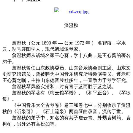
詹澄秋
詹澄秋（公元 1890 年 — 公元 1972 年 ） 名智濬，字水
云，别号襄阳学人，现代诸城派琴家。
詹澄秋师从诸城名家王心葵，学十八曲，是王心葵的著名
弟子。
詹澄秋曾任山东政协委员、山东音乐协会副主席、山东文
史研究馆馆员，曾被聘为中国音乐研究所特邀演奏员。遵老师
王心葵之嘱，主持山东德音琴社多年，一直致力于琴学研究。
詹澄秋琴风坚实清和，时有青于蓝而胜于蓝之说。
詹澄秋的琴著有《梅云馆琴谱》、《和平正音》、《琴歌
集》。
《中国音乐大全古琴卷》卷三和卷七中，分别收录了詹澄
秋的《听泉引》、《石上流泉》两首琴曲录音，流传于世。
詹澄秋的弟子中，知名的有其子詹云青、外甥袁树筠、袁
树蘅，另外还有高松如等。