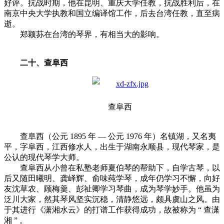
好评。抗战时期，他在昆明、重庆大学任教，抗战胜利后，在
南京中央大学执教和国立编译馆工作，后去台湾任教，直至病
逝。
郑颖荪在台湾的琴界，有相当大的影响。
二十、查阜西
查阜西
查阜西（公元 1895 年 — 公元 1976 年）名镇湖，又名夷
平，字阜西，江西修水人，出生于湖南永顺县，现代琴家，是
公认的现代琴学大师。
查阜西从小曾在私塾老师夏伯琴的帮助下，自学古琴，以
后又随田曦明、龚峄辉、俞味莼学琴，成年仍学习不懈，向好
友沈草农、顾梅羹、彭祉卿学习琴曲，成为琴学妙手。他虽为
泛川大家，然其琴风坚实沉稳，清静悠远，颇具虞山之风。由
于其进行《潇湘水云》的打谱工作获得成功，故被称为 “ 查潇
湘 ” 。