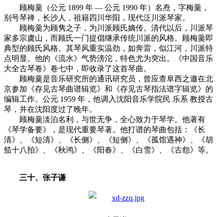
顾梅羹（公元 1899 年 — 公元 1990 年）名焘，字梅羹，
别号琴禅，长沙人，祖籍四川华阳，现代泛川派琴家。
顾梅羹为顾隽之子，为川派顾氏嫡传。清代以后，川派琴
家多宗虞山，而顾氏一门提倡继承传统川派的风格。顾梅羹即
典型的顾氏风格。其琴风重实温劲，如奔雷，似江河，川派特
点明显。他的《流水》气势滂沱，特色尤为突出。《中国音乐
大全古琴卷》卷七中，即收录了这首琴曲。
顾梅羹是音乐研究所的通讯研究员，曾应查阜西之邀在北
京参加《存见古琴曲谱辑览》和《存见古琴指法谱字辑览》的
编辑工作。公元 1959 年，他调入沈阳音乐学院民 乐系 教授古
琴，并在沈阳度过了晚年。
顾梅羹淡泊名利，与世无争，全心致力于琴学。他著有
《琴学备要》，是现代重要琴著。他打谱的琴曲包括：《长
清》、《短清》、《长侧》、《短侧》、《孤馆遇神》、《胡
笳十八拍》、《秋鸿》、《阳春》、《白雪》、《古怨》等。
三十、张子谦