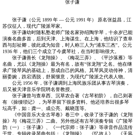
张子谦
张子谦（公元 1899 年 — 公元 1991 年） 原名张益昌，江
苏仪征人，现代广陵派琴家。
张子谦幼时随私塾老师广陵名家孙绍陶学琴，十余岁已能
演奏名曲多首，后到天津、上海谋生。在上海，他结识了查阜
西与彭祉卿，彼此成为知音，时人称三人为“浦东三杰”。公元
1936 年，他们三个成立了今虞琴社，在当时影响很大。
张子谦善长《龙翔操》、《梅花三弄》、《平沙落雁》等
名曲，尤以《龙翔操》最为有名，故有“张龙翔”之名。他在继
承广陵琴风的基础上，形成自己的风格。其琴风灵动传神，清
丽委婉，跌宕洒脱，舒展惬意，为现代广陵派之代表人物。
公元 1956 年，张子谦调到上海民族乐团从事古琴演奏，
后又被天津音乐学院聘名誉教授。
张子谦曾与查阜西、沉草农合著《古琴初阶》，自己则著
有 《操缦琐记》，为琴界留下很多资料。他还培养出很多琴
坛高手，如：龚一、成公亮、戴晓莲等。
《中国音乐大全古琴卷》卷三中，收录了张子谦的《龙翔
操》与《梅花三弄》二曲。另外他还有古琴演奏专辑《广陵琴
韵（一）：张子谦》、《一代宗师：张子谦》等录音作品流传
于世。专辑收录琴曲包括：《龙翔操》、《忆故人》、《天风