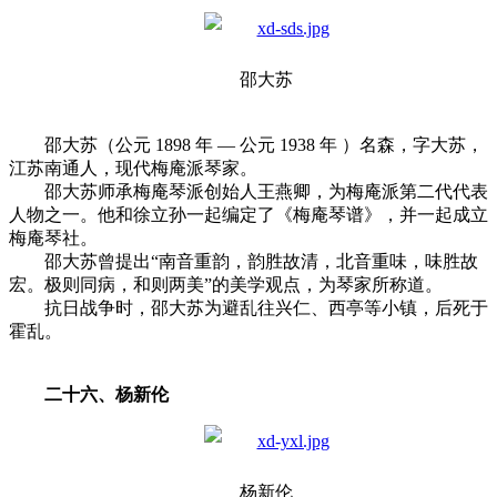
邵大苏
邵大苏（公元 1898 年 — 公元 1938 年 ）名森，字大苏，
江苏南通人，现代梅庵派琴家。
邵大苏师承梅庵琴派创始人王燕卿，为梅庵派第二代代表
人物之一。他和徐立孙一起编定了《梅庵琴谱》，并一起成立
梅庵琴社。
邵大苏曾提出“南音重韵，韵胜故清，北音重味，味胜故
宏。极则同病，和则两美”的美学观点，为琴家所称道。
抗日战争时，邵大苏为避乱往兴仁、西亭等小镇，后死于
霍乱。
二十六、杨新伦
杨新伦