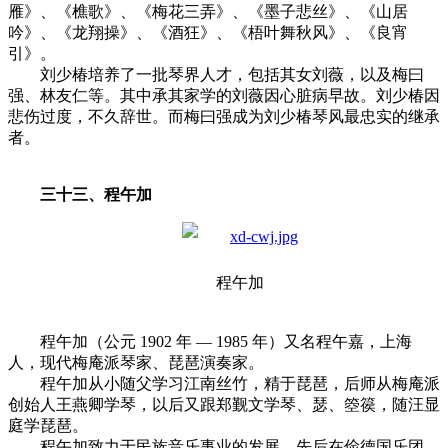
雁》、《樵歌》、《梅花三弄》、《墨子悲丝》、《山居
吟》、《龙翔操》、《酒狂》、《梧叶舞秋风》、《良宵
引》。
刘少椿培养了一批琴界人才，包括其女刘薇，以及梅曰
强、林友仁等。其中承其家学的刘薇因心脏病早故。刘少椿因
悲伤过度，不久辞世。而梅曰强成为刘少椿琴风最忠实的继承
者。
三十三、程午加
程午加
程午加（公元 1902 年 — 1985 年）又名程午嘉，上海
人，现代梅庵派琴家、琵琶演奏家。
程午加从小随父学习江南丝竹，精于琵琶，后师从梅庵派
创始人王燕卿学琴，以后又跟郑觐文学琴、瑟、箜篌，随汪显
庭学琵琶。
程午加致力于民族音乐事业的发展，先后在俭德国乐团、