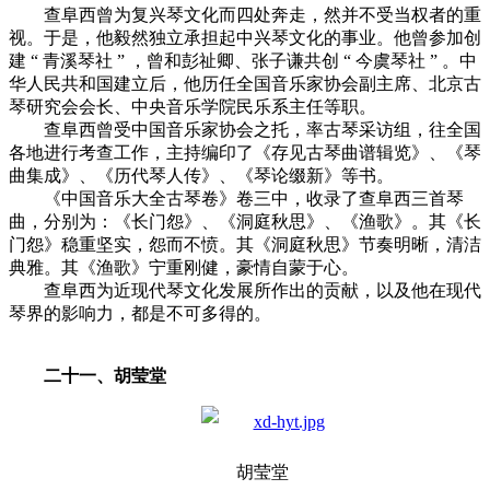
查阜西曾为复兴琴文化而四处奔走，然并不受当权者的重
视。于是，他毅然独立承担起中兴琴文化的事业。他曾参加创
建 “ 青溪琴社 ” ，曾和彭祉卿、张子谦共创 “ 今虞琴社 ” 。中
华人民共和国建立后，他历任全国音乐家协会副主席、北京古
琴研究会会长、中央音乐学院民乐系主任等职。
查阜西曾受中国音乐家协会之托，率古琴采访组，往全国
各地进行考查工作，主持编印了《存见古琴曲谱辑览》、《琴
曲集成》、《历代琴人传》、《琴论缀新》等书。
《中国音乐大全古琴卷》卷三中，收录了查阜西三首琴
曲，分别为：《长门怨》、《洞庭秋思》、《渔歌》。其《长
门怨》稳重坚实，怨而不愤。其《洞庭秋思》节奏明晰，清洁
典雅。其《渔歌》宁重刚健，豪情自蒙于心。
查阜西为近现代琴文化发展所作出的贡献，以及他在现代
琴界的影响力，都是不可多得的。
二十一、胡莹堂
胡莹堂