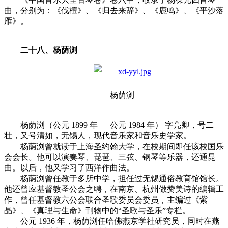
曲，分别为：《伐檀》、《归去来辞》、《鹿鸣》、《平沙落
雁》。
二十八、杨荫浏
杨荫浏
杨荫浏（公元 1899 年 — 公元 1984 年） 字亮卿，号二
壮，又号清如，无锡人，现代音乐家和音乐史学家。
杨荫浏曾就读于上海圣约翰大学，在校期间即任该校国乐
会会长。他可以演奏琴、琵琶、三弦、钢琴等乐器，还通昆
曲。以后，他又学习了西洋作曲法。
杨荫浏曾任教于多所中学，担任过无锡通俗教育馆馆长。
他还曾应基督教圣公会之聘，在南京、杭州做赞美诗的编辑工
作，曾任基督教六公会联合圣歌委员会委员，主编过《紫
晶》、《真理与生命》刊物中的“圣歌与圣乐”专栏。
公元 1936 年，杨荫浏任哈佛燕京学社研究员，同时在燕