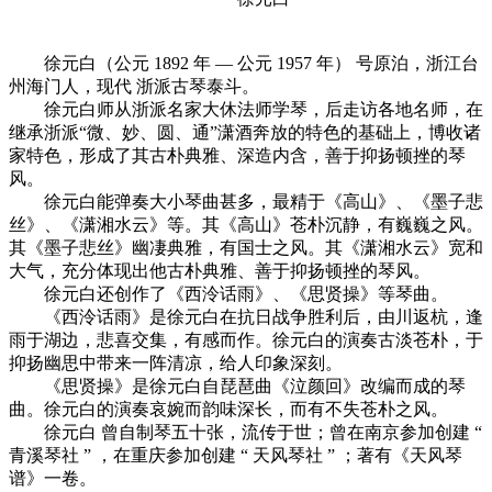
徐元白（公元 1892 年 — 公元 1957 年） 号原泊，浙江台
州海门人，现代 浙派古琴泰斗。
徐元白师从浙派名家大休法师学琴，后走访各地名师，在
继承浙派“微、妙、圆、通”潇酒奔放的特色的基础上，博收诸
家特色，形成了其古朴典雅、深造内含，善于抑扬顿挫的琴
风。
徐元白能弹奏大小琴曲甚多，最精于《高山》、《墨子悲
丝》、《潇湘水云》等。其《高山》苍朴沉静，有巍巍之风。
其《墨子悲丝》幽凄典雅，有国士之风。其《潇湘水云》宽和
大气，充分体现出他古朴典雅、善于抑扬顿挫的琴风。
徐元白还创作了《西泠话雨》、《思贤操》等琴曲。
《西泠话雨》是徐元白在抗日战争胜利后，由川返杭，逢
雨于湖边，悲喜交集，有感而作。徐元白的演奏古淡苍朴，于
抑扬幽思中带来一阵清凉，给人印象深刻。
《思贤操》是徐元白自琵琶曲《泣颜回》改编而成的琴
曲。徐元白的演奏哀婉而韵味深长，而有不失苍朴之风。
徐元白 曾自制琴五十张，流传于世；曾在南京参加创建 “
青溪琴社 ” ，在重庆参加创建 “ 天风琴社 ” ；著有《天风琴
谱》一卷。