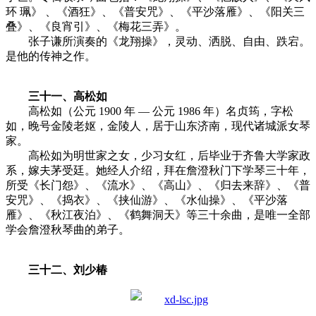
环 珮》 、《酒狂》、《普安咒》、《平沙落雁》、《阳关三
叠》、《良宵引》、《梅花三弄》。
张子谦所演奏的《龙翔操》，灵动、洒脱、自由、跌宕。
是他的传神之作。
三十一、高松如
高松如（公元 1900 年 — 公元 1986 年）名贞筠，字松
如，晚号金陵老妪，金陵人，居于山东济南，现代诸城派女琴
家。
高松如为明世家之女，少习女红，后毕业于齐鲁大学家政
系，嫁夫茅受廷。她经人介绍，拜在詹澄秋门下学琴三十年，
所受《长门怨》、《流水》、《高山》、《归去来辞》、《普
安咒》、《捣衣》、《挟仙游》、《水仙操》、《平沙落
雁》、《秋江夜泊》、《鹤舞洞天》等三十余曲，是唯一全部
学会詹澄秋琴曲的弟子。
三十二、刘少椿