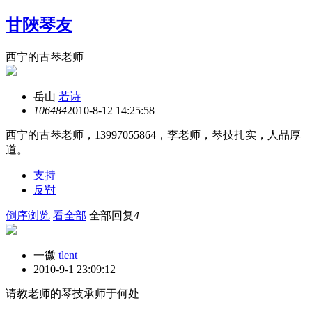
甘陜琴友
西宁的古琴老师
岳山
若诗
10648
4
2010-8-12 14:25:58
西宁的古琴老师，13997055864，李老师，琴技扎实，人品厚
道。
支持
反對
倒序浏览
看全部
全部回复
4
一徽
tlent
2010-9-1 23:09:12
请教老师的琴技承师于何处