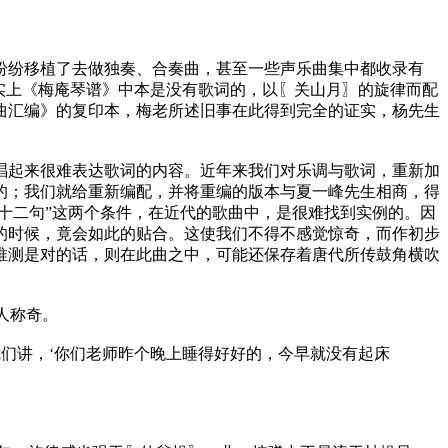
纷移植了去做独奏、合奏曲，甚至一些声乐曲集中都收录有
实上《梅庵琴谱》中本是没有歌词的，以〖关山月〗的旋律而配
曲汇编》的复印本，梅老所述旧事在此得到完全的证实，杨先生
起来很难表达歌词的内容。近年来我们对乐调与歌词，重新加
的；我们就给重新编配，并将重编的版本与夏一峰先生相商，得
十二句”这两个条件，在近代的歌曲中，是很难找到实例的。因
的时候，竟会如此的贴合。这使我们不得不感觉惊奇，而作初步
推测是对的话，则在此曲之中，可能还保存着唐代所传鼓角横吹
人称奇。
们讲，‘你们老师昨个晚上睡得好好的，今早就没有起床