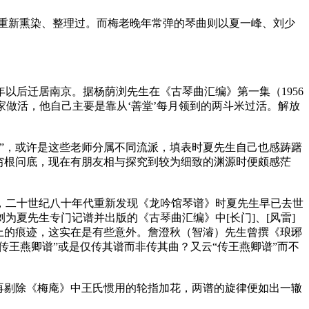
重新熏染、整理过。而梅老晚年常弹的琴曲则以夏一峰、刘少
以后迁居南京。据杨荫浏先生在《古琴曲汇编》第一集（1956
家做活，他自己主要是靠从‘善堂’每月领到的两斗米过活。解放
师”，或许是这些老师分属不同流派，填表时夏先生自己也感踌躇
穷根问底，现在有朋友相与探究到较为细致的渊源时便颇感茫
二十世纪八十年代重新发现《龙吟馆琴谱》时夏先生早已去世
夏先生专门记谱并出版的《古琴曲汇编》中[长门]、[风雷]
上的痕迹，这实在是有些意外。詹澄秋（智濬）先生曾撰《琅琊
传王燕卿谱”或是仅传其谱而非传其曲？又云“传王燕卿谱”而不
再剔除《梅庵》中王氏惯用的轮指加花，两谱的旋律便如出一辙