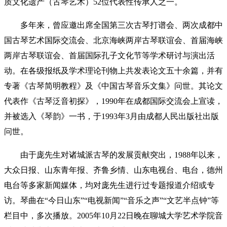
质文化遗产（古琴艺术）52位代表性传承人之一。
多年来，曾应邀出席全国第三次古琴打谱会、两次成都中
国古琴艺术国际交流会、北京海峡两岸古琴联谊会、首届海峡
两岸古琴联谊会、首届国际孔子文化节等学术研讨与演出活
动。在各级报纸及学术理论刊物上共发表论文五十余篇，并有
专著《古琴简明教程》及《中国古琴音乐文集》问世。其论文
代表作《古琴泛音初探》，
1990
年在成都国际交流会上宣读，
并被选入《琴韵》一书，于
1993
年
3
月由成都人民出版社出版
问世。
由于庞先生对诸城派古琴的发展贡献突出，
1988
年以来，
大众日报、山东青年报、齐鲁乡情、山东电视台、电台，德州
电台等多家新闻媒体，均对庞先生进行过专题报道介绍或专
访。琴曲在“今日山东”“电视新闻”“音乐之声”“文艺半点钟”等
栏目中，多次播放。
2005
年
10
月
22
日晚在聊城大学艺术学院音