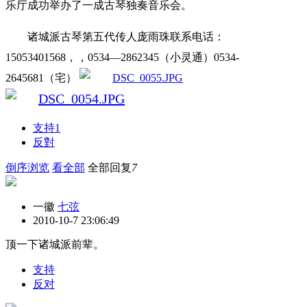
乐厅成功举办了一成古琴独奏音乐会。
诸城派古琴第五代传人庞雨珠联系电话：
15053401568，，
0534—2862345
（小灵通）0534-
2645681
（宅）
支持
1
反對
倒序浏览
看全部
全部回复
7
一徽
七弦
2010-10-7 23:06:49
顶一下诸城派前辈。
支持
反对