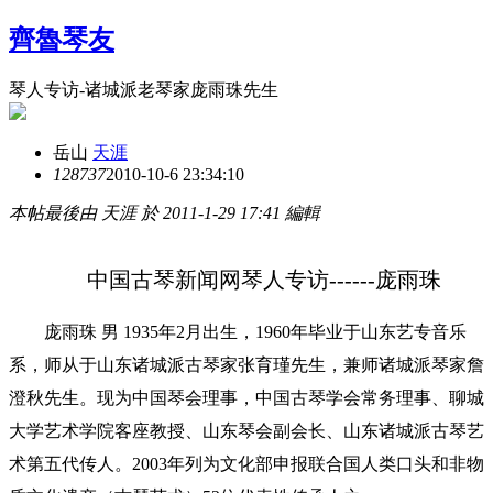
齊魯琴友
琴人专访-诸城派老琴家庞雨珠先生
岳山
天涯
12873
7
2010-10-6 23:34:10
本帖最後由 天涯 於 2011-1-29 17:41 編輯
中国古琴新闻网琴人专访
------
庞雨珠
庞雨珠
男
1935
年
2
月出生，
1960
年毕业于山东艺专音乐
系，师从于山东诸城派古琴家张育瑾先生，兼师诸城派琴家詹
澄秋先生。现为中国琴会理事，中国古琴学会常务理事、聊城
大学艺术学院客座教授、山东琴会副会长、山东诸城派古琴艺
术第五代传人。2003年列为文化部申报联合国人类口头和非物