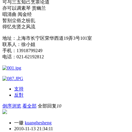
可与三五知己烹茶论道
亦可以调素琴 赏幽兰
唱清曲 阅金经
暂别尘俗之纷乱
得忆先贤之风流
地址：上海市长宁区荣华西道19弄3号101室
联系人：徐小姐
手机：13918799249
电话：021-62192812
支持
反對
倒序浏览
看全部
全部回复
10
一徽
kuanghesheng
2010-11-13 21:34:11