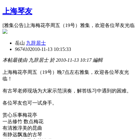
上海琴友
[雅集公告]上海梅花亭周五（19号）雅集，欢迎各位琴友光临
岳山
九辞居士
9674
10
2010-11-13 10:15:33
本帖最後由 九辞居士 於 2010-11-13 10:17 編輯
上海梅花亭周五（19号）晚7点左右雅集，欢迎各位琴友光
临！
有古琴老师现场为大家示范演奏，解答练习中遇到的困难。
各位琴友也可一试身手。
赏心乐事梅花亭
一丛修竹 数点梅花
有清雅淳美的昆曲
有静远飘逸的古琴