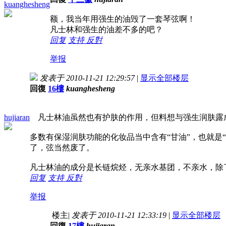
kuanghesheng
额，我当年用强生的油毁了一套琴弦啊！
凡士林和强生的油差不多的吧？
回复
支持
反對
举报
发表于 2010-11-21 12:29:57
|
显示全部楼层
回復
16樓
kuanghesheng
hujiaran
凡士林油虽然也有护肤的作用，但料想与强生润肤露
多数有保湿润肤功能的化妆品当中含有“甘油”，也就
了，弦当然废了。
凡士林油的成分是长链烷烃，无亲水基团，不亲水，除
回复
支持
反對
举报
楼主
|
发表于 2010-11-21 12:33:19
|
显示全部楼层
回復
17樓
hujiaran