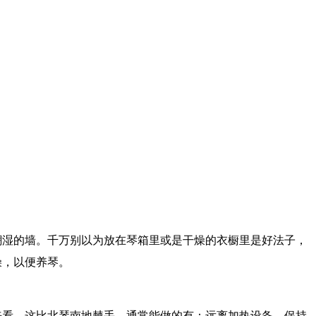
潮湿的墙。千万别以为放在琴箱里或是干燥的衣橱里是好法子，
燥，以便养琴。
来看，这比北琴南地棘手。通常能做的有：远离加热设备，保持