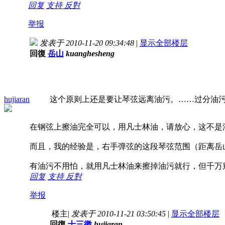
回复
支持
反對
举报
发表于 2010-11-20 09:34:48
|
显示全部楼层
回復
岳山
kuanghesheng
hujiaran
这个原则上还是要让琴弦远离油污。……过分油
在钢弦上擦油完全可以，用凡士林油，请放心，这不是
而且，我的经验是，右手弹弦的这段琴弦范围（距离岳
有油污不用怕，就用凡士林油来擦掉油污就行，但千万
回复
支持
反對
举报
楼主
|
发表于 2010-11-21 03:50:45
|
显示全部楼层
回復
十三徽
hujiaran