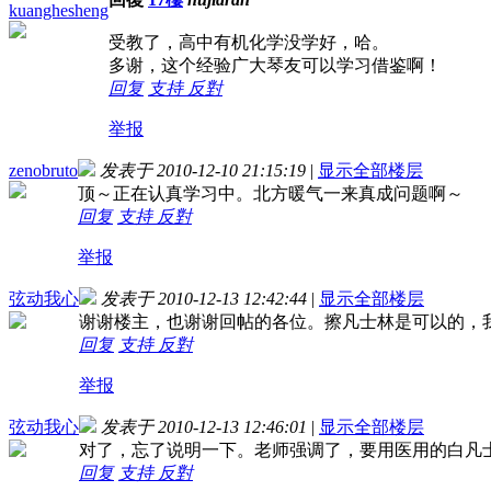
kuanghesheng
受教了，高中有机化学没学好，哈。
多谢，这个经验广大琴友可以学习借鉴啊！
回复
支持
反對
举报
zenobruto
发表于 2010-12-10 21:15:19
|
显示全部楼层
顶～正在认真学习中。北方暖气一来真成问题啊～
回复
支持
反對
举报
弦动我心
发表于 2010-12-13 12:42:44
|
显示全部楼层
谢谢楼主，也谢谢回帖的各位。擦凡士林是可以的，
回复
支持
反對
举报
弦动我心
发表于 2010-12-13 12:46:01
|
显示全部楼层
对了，忘了说明一下。老师强调了，要用医用的白凡
回复
支持
反對