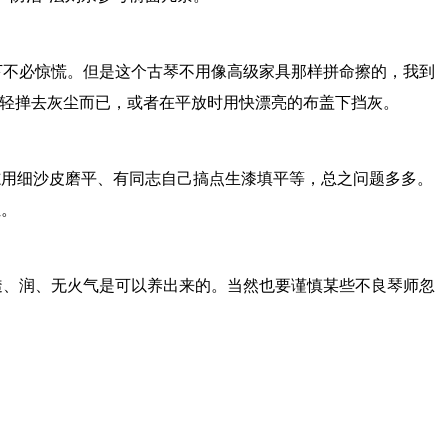
下不必惊慌。但是这个古琴不用像高级家具那样拼命擦的，我到
轻轻掸去灰尘而已，或者在平放时用快漂亮的布盖下挡灰。
志用细沙皮磨平、有同志自己搞点生漆填平等，总之问题多多。
位。
透、润、无火气是可以养出来的。当然也要谨慎某些不良琴师忽