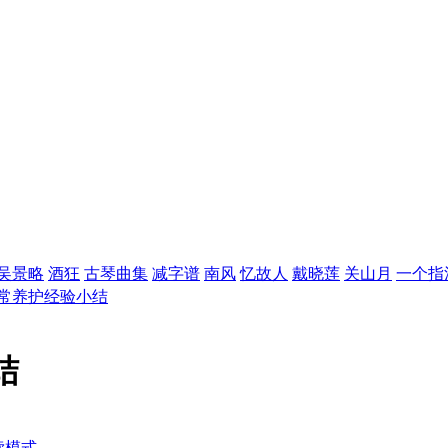
吴景略
酒狂
古琴曲集
减字谱
南风
忆故人
戴晓莲
关山月
一个指
常养护经验小结
结
读模式