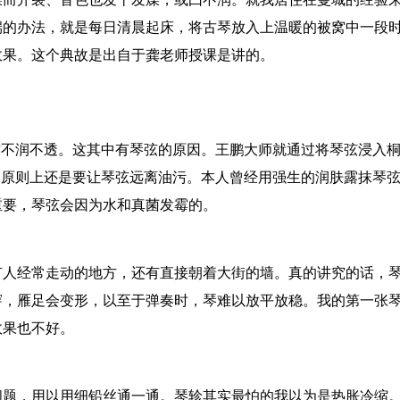
端的办法，就是每日清晨起床，将古琴放入上温暖的被窝中一段
效果。这个典故是出自于龚老师授课是讲的。
古不润不透。这其中有琴弦的原因。王鹏大师就通过将琴弦浸入桐
个原则上还是要让琴弦远离油污。本人曾经用强生的润肤露抹琴弦
重要，琴弦会因为水和真菌发霉的。
有人经常走动的地方，还有直接朝着大街的墙。真的讲究的话，
，雁足会变形，以至于弹奏时，琴难以放平放稳。我的第一张琴就
效果也不好。
题，用以用细铅丝通一通。琴轸其实最怕的我以为是热胀冷缩。