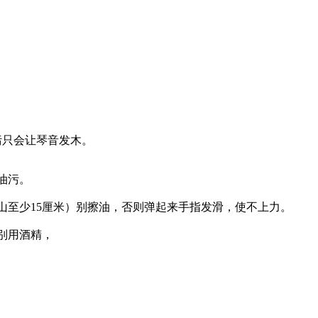
污只会让琴音发木。
油污。
山至少15厘米）别擦油，否则弹起来手指发滑，使不上力。
别用酒精，