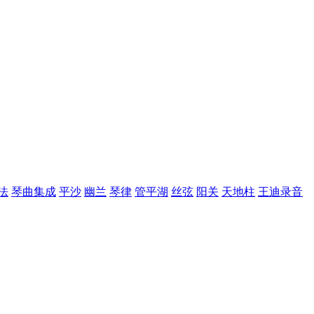
法
琴曲集成
平沙
幽兰
琴律
管平湖
丝弦
阳关
天地柱
王迪录音