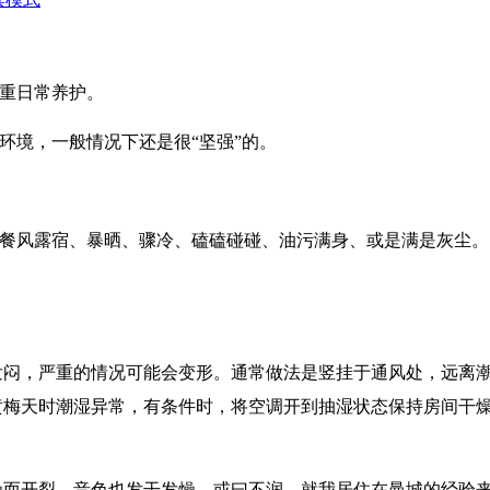
重日常养护。
环境，一般情况下还是很“坚强”的。
餐风露宿、暴晒、骤冷、磕磕碰碰、油污满身、或是满是灰尘。
发闷，严重的情况可能会变形。通常做法是竖挂于通风处，远离
黄梅天时潮湿异常，有条件时，将空调开到抽湿状态保持房间干
燥而开裂、音色也发干发燥，或曰不润。就我居住在曼城的经验