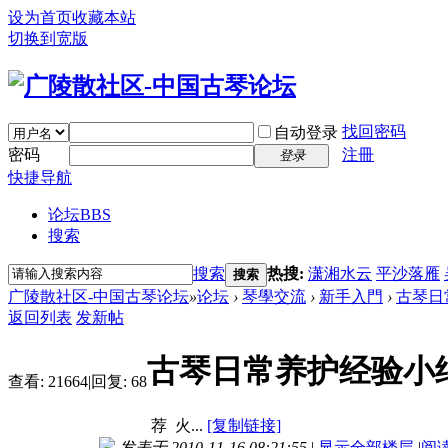
设为首页
收藏本站
切换到宽版
找回密码
自动登录
密码
注冊
登录
快捷导航
论坛
BBS
搜索
搜索
热搜:
潇湘水云
平沙落雁
搜索
广陵散社区-中国古琴论坛
»
论坛
›
琴學交流
›
新手入門
›
古琴日
返回列表
发新帖
古琴日常养护经验小
查看:
21664
|
回复:
68
荐
火...
[复制链接]
发表于 2010-11-16 08:21:55
|
显示全部楼层
|
阅