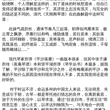
较绕啊，个人理解是这样的，到了退休的时候想退休，但自己
觉得还要做点事情发挥一下。其济世之志没有泯灭，与完全的
归隐还是不同的。清代《天闻阁琴谱》在此曲解题中这样写
道：
此操气疏韵长，通体节奏凡三起落。初弹似鸿雁来宾，极
云霄之飘渺。序雁行以和鸣，倏隐倏显，若往若来；其欲落
也，回环顾盼，空际盘旋；其将落也，息声斜掠，绕洲三匝；
其既落也，此呼彼应，三五成群，飞鸣宿食，得所适情，子母
随而雌雄让......”
现代琴家所弹《平沙落雁》一曲版本很多，但其中张子谦
所传《蕉庵琴谱》本和管平湖所弹《琴学丛书》本最多，据我
了解，平沙除了南平沙和北平沙之外，还有梅庵派的平沙，梅
庵的不知什么原因流传到现在弹得人不多，其实我觉得还是很
好听的。
对于时运不济，命运多舛的中国文人来说，无论得意、失
意或引于朝，古琴—都是寄托他们情志的良伴，在离群索居，
游于方外的生活中，以琴求道。通过“目送归鸿，手挥五弦”而
得意忘形，游心太玄，以求达到物我为一。与天地合一的境
界。此曲《平沙落雁》解题所谓“盖取清秋寥落之意，鸿雁飞