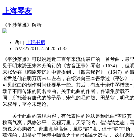
上海琴友
《平沙落雁》解析
岳山
上玩书房
10772
5
2011-2-24 20:51:32
《平沙落雁》可以说是近三百年来流传最广的一首琴曲，最早
见于明末潞王朱常芳编订的《古音正宗》琴谱（1634），但明
末张岱在《陶庵梦忆》中曾提到，《徽言秘旨》（1647）的编
者尹芝仙在明万历末年左右，在绍兴向王本吾学过《平沙》，
可见此曲的创作时间还要早一些。其后，有五十余中琴谱集刊
载了不同传派的同名琴曲。关于此曲的作者，各谱集所载不
同，所托着有唐代的陈子昂，宋代的毛仲敏、田芝翁，明代的
朱权等，至今未定论。
关于此曲的表现内容，有代表性的说法是称此曲“盖取其
秋高气爽，风静沙平，云程万里，天际飞鸣。借鸿鹄之志，写
隐逸之心胸者”。此曲意境高远，虽取“静”境，但于“静”中所
蕴涵的，却是处于逆境中隐逸之士的“鸿鹄之远志”。这句话比