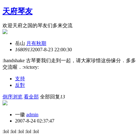
天府琴友
欢迎天府之国的琴友们多来交流
岳山
月有秋期
16809
13
2007-8-23 22:00:30
:handshake 古琴要我们走到一起，请大家珍惜这份缘分．多多
交流喔．:victory:
支持
反對
倒序浏览
看全部
全部回复
13
一徽
admin
2007-8-24 02:37:47
:lol :lol :lol :lol :lol