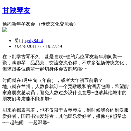
甘陜琴友
预约新年琴友会 （传统文化交流会）
岳山
zydy8424
11314
0
2011-6-7 19:27:49
在下刚学古琴不久，甚是喜欢~想约几位琴友新年期间聚一
聚，聊聊琴，品品茶，交流交流心得，不求多弘扬传统文化，
但求跟各位前辈一起切身体会古韵悠绵~~
时间就在1月中旬（年前），或者大年初五前后？
地点就在兰州，人数多就订一个宽敞暖和的酒店包间，希望能
家庭朋友总动员，避免人数过少没什么意思~也请其他城市的
朋友们考虑能不能参加~
能来的都表害羞，也不仅限于古琴琴友，到时候我会约到汉服
爱好者，国画书法爱好者，其他民乐爱好者，摄像+拍照留念
~一起热闹，一起温馨~