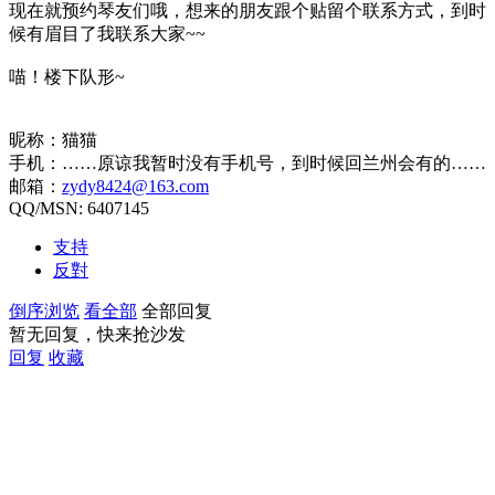
现在就预约琴友们哦，想来的朋友跟个贴留个联系方式，到时
候有眉目了我联系大家~~
喵！楼下队形~
昵称：猫猫
手机：……原谅我暂时没有手机号，到时候回兰州会有的……
邮箱：
zydy8424@163.com
QQ/MSN: 6407145
支持
反對
倒序浏览
看全部
全部回复
暂无回复，快来抢沙发
回复
收藏