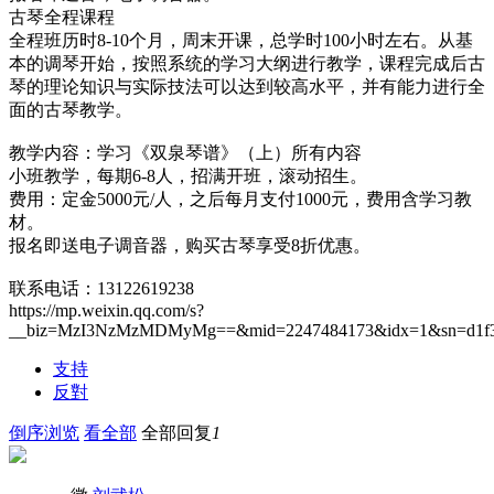
古琴全程课程
全程班历时8-10个月，周末开课，总学时100小时左右。从基
本的调琴开始，按照系统的学习大纲进行教学，课程完成后古
琴的理论知识与实际技法可以达到较高水平，并有能力进行全
面的古琴教学。
教学内容：学习《双泉琴谱》（上）所有内容
小班教学，每期6-8人，招满开班，滚动招生。
费用：定金5000元/人，之后每月支付1000元，费用含学习教
材。
报名即送电子调音器，购买古琴享受8折优惠。
联系电话：13122619238
https://mp.weixin.qq.com/s?
__biz=MzI3NzMzMDMyMg==&mid=2247484173&idx=1&sn=d1f357a7
支持
反對
倒序浏览
看全部
全部回复
1