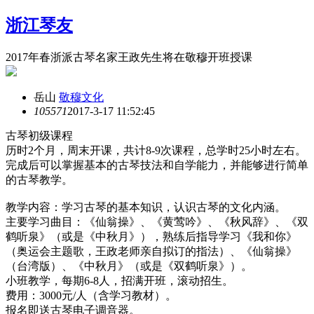
浙江琴友
2017年春浙派古琴名家王政先生将在敬穆开班授课
岳山
敬穆文化
10557
1
2017-3-17 11:52:45
古琴初级课程
历时2个月，周末开课，共计8-9次课程，总学时25小时左右。
完成后可以掌握基本的古琴技法和自学能力，并能够进行简单
的古琴教学。
教学内容：学习古琴的基本知识，认识古琴的文化内涵。
主要学习曲目：《仙翁操》、《黄莺吟》、《秋风辞》、《双
鹤听泉》（或是《中秋月》），熟练后指导学习《我和你》
（奥运会主题歌，王政老师亲自拟订的指法）、《仙翁操》
（台湾版）、《中秋月》（或是《双鹤听泉》）。
小班教学，每期6-8人，招满开班，滚动招生。
费用：3000元/人（含学习教材）。
报名即送古琴电子调音器。