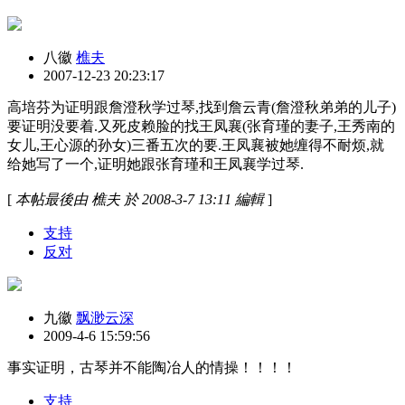
八徽
樵夫
2007-12-23 20:23:17
高培芬为证明跟詹澄秋学过琴,找到詹云青(詹澄秋弟弟的儿子)
要证明没要着.又死皮赖脸的找王凤襄(张育瑾的妻子,王秀南的
女儿,王心源的孙女)三番五次的要.王凤襄被她缠得不耐烦,就
给她写了一个,证明她跟张育瑾和王凤襄学过琴.
[
本帖最後由 樵夫 於 2008-3-7 13:11 編輯
]
支持
反对
九徽
飘渺云深
2009-4-6 15:59:56
事实证明，古琴并不能陶冶人的情操！！！！
支持