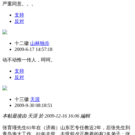
严重同意。。。
支持
反对
十二徽
山林独步
2009-6-17 14:57:18
动不动惟一传人，呵呵。
支持
反对
十三徽
天涯
2009-9-30 08:18:51
本帖最後由 天涯 於 2009-12-16 16:06 編輯
张育瑾先生61年在（济南）山东艺专任教近2年，后张先生到
青岛海大工作，81年去世。去世前夕正教着的有2名弟子：张