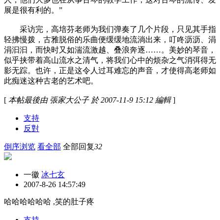
展是很有利的。”
采访完，高培芬老师为我们弹奏了几个片段，只见其手指
轻拂慢拨，古雅脱俗的乐曲便缓缓地流淌出来，叮咚沥沥、涓
涓汩汩，而快时又如湍流激越、叠浪奔逐……。美妙的琴音，
似乎挟带着高山流水之清气，将我们心中的烦杂之气消弭得无
影无踪。也许，正是这令人过耳难忘的声音，才使得高老师如
此痴迷这种古老的艺术吧。
[
本帖最後由 張家大公子 於 2007-11-9 15:12 編輯
]
支持
反對
倒序浏览
看全部
全部回复
32
一徽
冰七玄
2007-8-26 14:57:49
哈哈哈哈哈哈 ,笑的肚子疼
支持