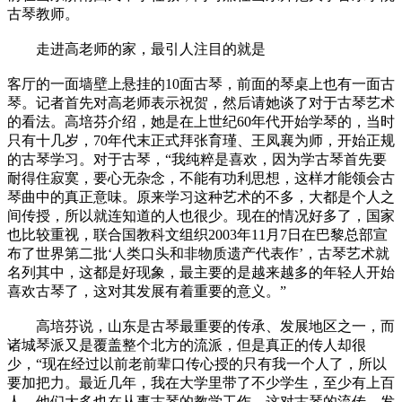
古琴教师。
走进高老师的家，最引人注目的就是
客厅的一面墙壁上悬挂的10面古琴，前面的琴桌上也有一面古
琴。记者首先对高老师表示祝贺，然后请她谈了对于古琴艺术
的看法。高培芬介绍，她是在上世纪60年代开始学琴的，当时
只有十几岁，70年代末正式拜张育瑾、王凤襄为师，开始正规
的古琴学习。对于古琴，“我纯粹是喜欢，因为学古琴首先要
耐得住寂寞，要心无杂念，不能有功利思想，这样才能领会古
琴曲中的真正意味。原来学习这种艺术的不多，大都是个人之
间传授，所以就连知道的人也很少。现在的情况好多了，国家
也比较重视，联合国教科文组织2003年11月7日在巴黎总部宣
布了世界第二批‘人类口头和非物质遗产代表作’，古琴艺术就
名列其中，这都是好现象，最主要的是越来越多的年轻人开始
喜欢古琴了，这对其发展有着重要的意义。”
高培芬说，山东是古琴最重要的传承、发展地区之一，而
诸城琴派又是覆盖整个北方的流派，但是真正的传人却很
少，“现在经过以前老前辈口传心授的只有我一个人了，所以
要加把力。最近几年，我在大学里带了不少学生，至少有上百
人，他们大多也在从事古琴的教学工作，这对古琴的流传、发