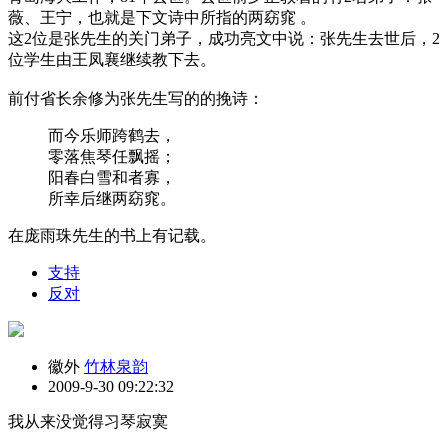
薇、王宁，也就是下文诗中所指的两窈窕 。
这2位是张先生的关门弟子，成功亮文中说：张先生去世后，2
位学生由王凤襄继续教下去。
前付省长余修为张先生写的的挽诗：
而今乐师跨鹤去，
零落焦琴任飘摇；
阳春白雪和者寡，
所幸后继两窈窕。
在庞雨珠先生的书上有记载。
支持
反对
徽外
竹林泉韵
2009-9-30 09:22:32
我从来没觉得习琴寂寞