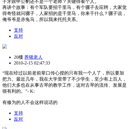
子牙跟申公豹还不是一个老师？关键得看个人。
再讲个故事：有个军队要招千里马，有个骡子去应聘，大家觉
得奇怪就问骡子，人家招的是千里马，你来干什么？骡子说，
俺爷爷是赤兔马，所以我来托托关系。
支持
反对
20樓
养猪老人
2010-2-15 02:47:33
“现在经过以前老前辈口传心授的只有我一个人了，所以要加
把力。最近几年，我在大学里带了不少学生，至少有上百人，
他们大多也在从事古琴的教学工作，这对古琴的流传、发展是
很有利的。”- K:
有修为的人不会这样说话的
支持
反对