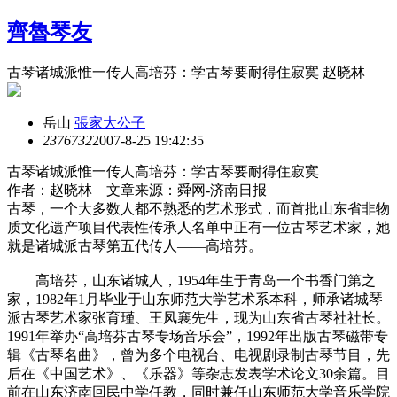
齊魯琴友
古琴诸城派惟一传人高培芬：学古琴要耐得住寂寞 赵晓林
岳山
張家大公子
23767
32
2007-8-25 19:42:35
古琴诸城派惟一传人高培芬：学古琴要耐得住寂寞
作者：赵晓林 文章来源：舜网-济南日报
古琴，一个大多数人都不熟悉的艺术形式，而首批山东省非物
质文化遗产项目代表性传承人名单中正有一位古琴艺术家，她
就是诸城派古琴第五代传人——高培芬。
高培芬，山东诸城人，1954年生于青岛一个书香门第之
家，1982年1月毕业于山东师范大学艺术系本科，师承诸城琴
派古琴艺术家张育瑾、王凤襄先生，现为山东省古琴社社长。
1991年举办“高培芬古琴专场音乐会”，1992年出版古琴磁带专
辑《古琴名曲》，曾为多个电视台、电视剧录制古琴节目，先
后在《中国艺术》、《乐器》等杂志发表学术论文30余篇。目
前在山东济南回民中学任教，同时兼任山东师范大学音乐学院