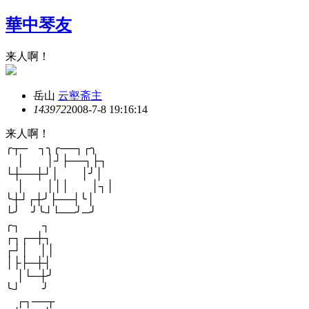
華中琴友
来人啊！
岳山
云壑斋主
14397
2
2008-7-8 19:16:14
来人啊！
╭┬─ ┐╮╭──┐┌╮
│ │┘├──┐├┐
└┼──┼┘│ │╯│
│ │││ │┐│
╰┼┘┌┼╯├──┤╰│
└╯ ╯╰┘└──╯─╯
╭┐ ┐
┌┐┌─┼┐
┌┘│ ││
│├├─┼┤
│└─┼╯
╰┘ ╯
┌┐──┬