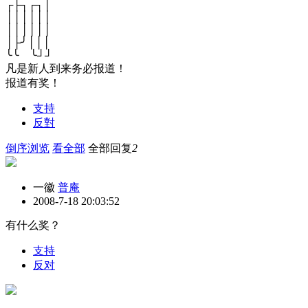
┌├┐┌┐│
││││││
││││││
│├╯│││
╰╰ ╰┘┘
凡是新人到来务必报道！
报道有奖！
支持
反對
倒序浏览
看全部
全部回复
2
一徽
普庵
2008-7-18 20:03:52
有什么奖？
支持
反对