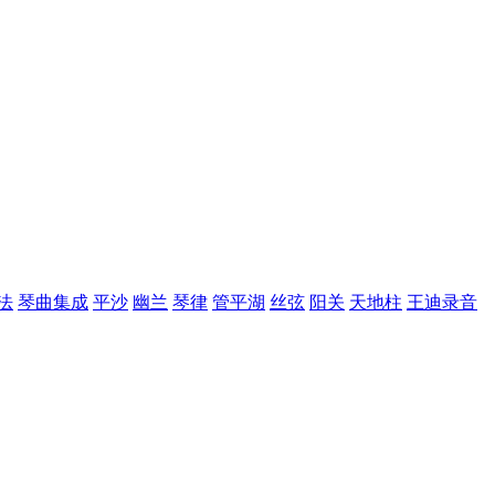
法
琴曲集成
平沙
幽兰
琴律
管平湖
丝弦
阳关
天地柱
王迪录音