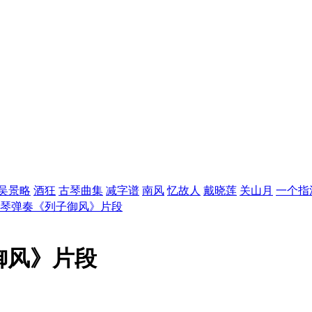
吴景略
酒狂
古琴曲集
减字谱
南风
忆故人
戴晓莲
关山月
一个指
古琴弹奏《列子御风》片段
御风》片段