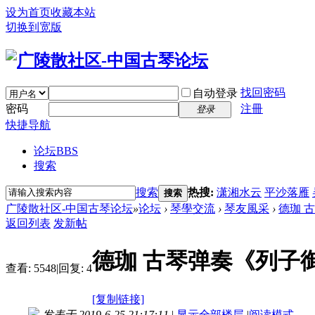
设为首页
收藏本站
切换到宽版
找回密码
自动登录
密码
注冊
登录
快捷导航
论坛
BBS
搜索
搜索
热搜:
潇湘水云
平沙落雁
搜索
广陵散社区-中国古琴论坛
»
论坛
›
琴學交流
›
琴友風采
›
德珈 
返回列表
发新帖
德珈 古琴弹奏《列子
查看:
5548
|
回复:
4
[复制链接]
发表于 2019-6-25 21:17:11
|
显示全部楼层
|
阅读模式