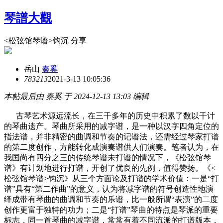
琴譜大觀
<松弦馆琴谱>钩沉 分享
岳山
秦奚
7832
13
2021-3-13 10:05:36
本帖最后由 秦奚 于 2024-12-13 13:03 编辑
古琴艺术源远流长，在三千多年的历史中积累了数以千计
的琴曲遗产。琴曲所采用的减字谱，是一种以汉字四角定位的
指法谱，并非精密的曲调和节奏的记谱法，还需经过琴家打谱
的第二度创作，方能转化成演奏谱供人们演奏。笔者认为，在
我国尚有四分之三的传统琴谱未打谱的情况下，《松弦馆琴
谱》有计划地进行打谱，开创了优良的先例，值得赞扬。《<
松弦馆琴谱>钩沉》从三个方面论及打谱的学术价值：一是“打
谱”具有“第二作曲”的意义，认为将减字谱的符号创造性地演
绎成带有琴曲的曲调和节奏的乐谱，比一般所谓“表演”的二度
创作更富于独特的功力；二是“打谱”琴曲的特点是琴派的重要
标志，同一首琴曲的减字谱，常常有着不同流派的打谱版本，