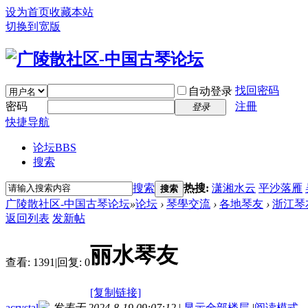
设为首页
收藏本站
切换到宽版
找回密码
自动登录
密码
注冊
登录
快捷导航
论坛
BBS
搜索
搜索
热搜:
潇湘水云
平沙落雁
搜索
广陵散社区-中国古琴论坛
»
论坛
›
琴學交流
›
各地琴友
›
浙江琴
返回列表
发新帖
丽水琴友
查看:
1391
|
回复:
0
[复制链接]
acrystal
发表于 2024-8-19 09:07:12
|
显示全部楼层
|
阅读模式