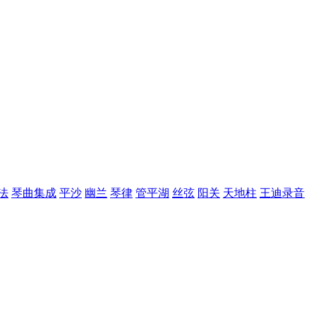
法
琴曲集成
平沙
幽兰
琴律
管平湖
丝弦
阳关
天地柱
王迪录音