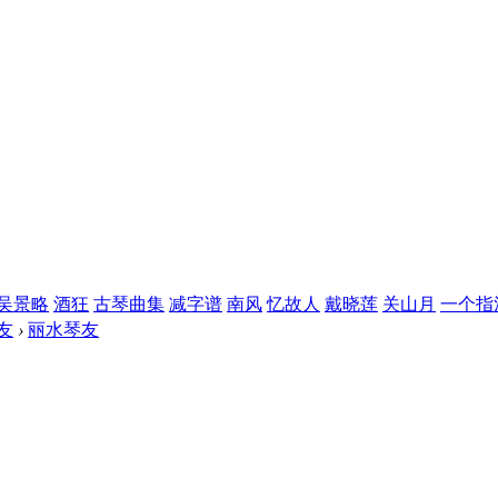
吴景略
酒狂
古琴曲集
减字谱
南风
忆故人
戴晓莲
关山月
一个指
友
›
丽水琴友