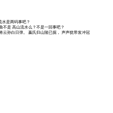
和流水是两码事吧？
个曲不是 高山流水么？不是一回事吧？
 燕将云孙白日弹。 嬴氏归山陵已掘， 声声犹带发冲冠