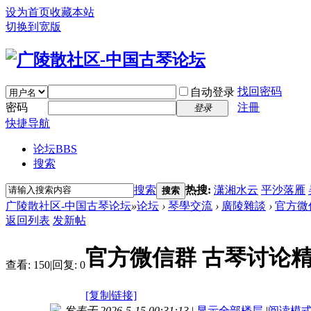
设为首页
收藏本站
切换到宽版
找回密码
自动登录
密码
注冊
登录
快捷导航
论坛
BBS
搜索
搜索
热搜:
潇湘水云
平沙落雁
搜索
广陵散社区-中国古琴论坛
»
论坛
›
琴學交流
›
廣陵雜談
›
官方微信
返回列表
发新帖
官方微信群 古琴讨论精选 2
查看:
150
|
回复:
0
[复制链接]
发表于 2026-5-15 00:31:13
|
显示全部楼层
|
阅读模