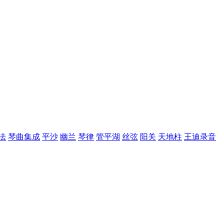
法
琴曲集成
平沙
幽兰
琴律
管平湖
丝弦
阳关
天地柱
王迪录音