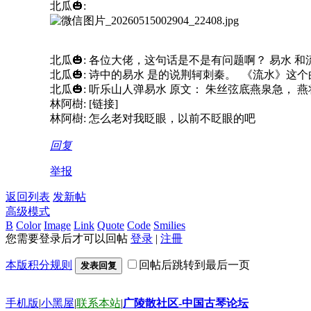
北瓜🎃:
北瓜🎃: 各位大佬，这句话是不是有问题啊？ 易水 
北瓜🎃: 诗中的易水 是的说荆轲刺秦。 《流水》这
北瓜🎃: 听乐山人弹易水 原文： 朱丝弦底燕泉急，
林阿樹: [链接]
林阿樹: 怎么老对我眨眼，以前不眨眼的吧
回复
举报
返回列表
发新帖
高级模式
B
Color
Image
Link
Quote
Code
Smilies
您需要登录后才可以回帖
登录
|
注冊
本版积分规则
回帖后跳转到最后一页
发表回复
手机版
|
小黑屋
|
联系本站
|
广陵散社区-中国古琴论坛