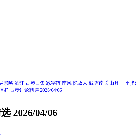
吴景略
酒狂
古琴曲集
减字谱
南风
忆故人
戴晓莲
关山月
一个指
群 古琴讨论精选 2026/04/06
026/04/06
式