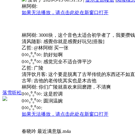
林阿樹:
如果无法播放，请点击此处在新窗口打开
林阿樹: 3000块，这个音色太适合初学者了，我要攒
清风随影: 感覺你就是感覺好玩兒[捂脸]
乙哲: @林阿樹 买一张
0ㆀ₀⁰₀⁰ㆀ: 韵好短啊
0ㆀ₀⁰₀⁰ㆀ: 感觉完全不适合弹平沙
乙哲: 广陵
清萍饮月客: 这个要是脱离了古琴传统的东西还不如
古琴: 吉他的老传统其实也是木吉他
林阿樹: 你们广陵就喜欢来回磨蹭，不清爽
落雪听松
0ㆀ₀⁰₀⁰ㆀ: 这是腔调
0ㆀ₀⁰₀⁰ㆀ: 圆润温婉
0ㆀ₀⁰₀⁰ㆀ:
如果无法播放，请点击此处在新窗口打开
春晓吟 最近满意版.m4a