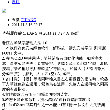
反对
五徽
CHIANG
2011-11-3 16:22:17
本帖最後由 CHIANG 於 2011-11-3 17:31 編輯
老江古琴減字譜輸入法 1.0
1. 本軟件為免安裝綠色軟件，解壓後，請先安裝字型 到電腦
FONT 夾中。
2. 在 WORD 中使用時，請關閉所有自動化功能，如首字大
寫，逗號智能等等... 直書豎排。選擇 GuQinKai 03 字型，滑鼠
按減字譜名稱順序點擊軟盤字符輸入。 如輸入【大指四徽六
分勾三弦】，點到 大 + 四+空+六+勾三。
3. 如【撮】【撥】等需同時輸入書左右兩個音的指法時，軟盤
下方草綠色為左邊用，紫色為右邊用，先輸入左邊再輸入同高
度的右邊指法。
4.實體鑑盤若有衝突可嚐試切換到英文。
5.若您不能正常啟動，提示錯誤:"運行時錯誤'339': 部
件'tabctl32.ocx或其附件之一不能正確註冊:一個文件丟失或無
效'"