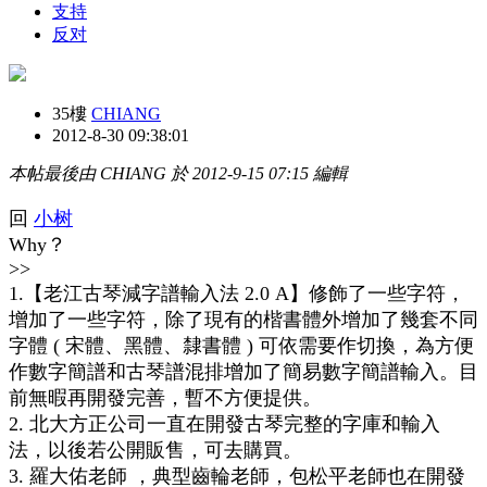
支持
反对
35樓
CHIANG
2012-8-30 09:38:01
本帖最後由 CHIANG 於 2012-9-15 07:15 編輯
回
小树
Why？
>>
1.【老江古琴減字譜輸入法 2.0 A】修飾了一些字符，
增加了一些字符，除了現有的楷書體外增加了幾套不同
字體 ( 宋體、黑體、隸書體 ) 可依需要作切換，為方便
作數字簡譜和古琴譜混排增加了簡易數字簡譜輸入。目
前無暇再開發完善，暫不方便提供。
2. 北大方正公司一直在開發古琴完整的字庫和輸入
法，以後若公開販售，可去購買。
3. 羅大佑老師 ，典型齒輪老師，包松平老師也在開發