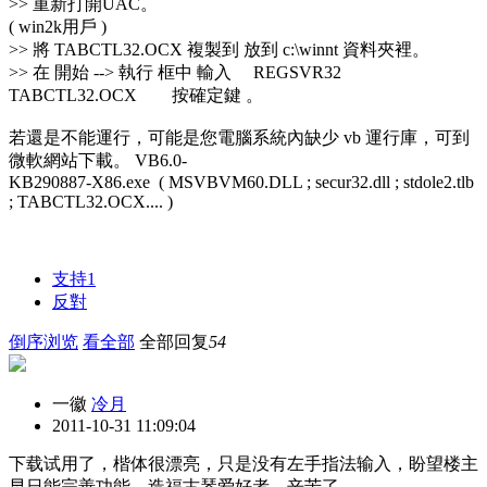
>> 重新打開UAC。
( win2k用戶 )
>> 將 TABCTL32.OCX 複製到 放到 c:\winnt 資料夾裡。
>> 在 開始 --> 執行 框中 輸入 REGSVR32
TABCTL32.OCX 按確定鍵 。
若還是不能運行，可能是您電腦系統內缺少 vb 運行庫，可到
微軟網站下載。 VB6.0-
KB290887-X86.exe ( MSVBVM60.DLL ; secur32.dll ; stdole2.tlb
; TABCTL32.OCX.... )
支持
1
反對
倒序浏览
看全部
全部回复
54
一徽
冷月
2011-10-31 11:09:04
下载试用了，楷体很漂亮，只是没有左手指法输入，盼望楼主
早日能完善功能，造福古琴爱好者，辛苦了。