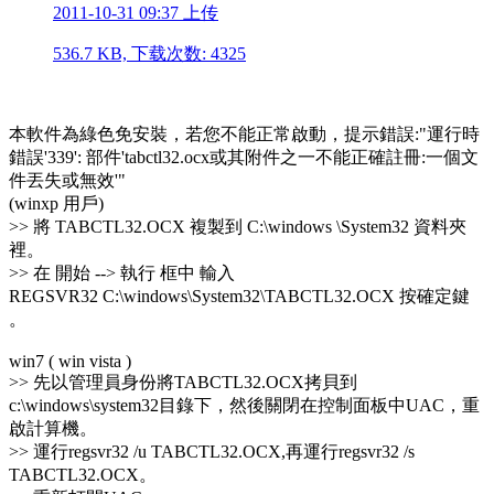
2011-10-31 09:37 上传
536.7 KB, 下载次数: 4325
本軟件為綠色免安裝，若您不能正常啟動，提示錯誤:"運行時
錯誤'339': 部件'tabctl32.ocx或其附件之一不能正確註冊:一個文
件丟失或無效'"
(winxp 用戶)
>> 將 TABCTL32.OCX 複製到 C:\windows \System32 資料夾
裡。
>> 在 開始 --> 執行 框中 輸入
REGSVR32 C:\windows\System32\TABCTL32.OCX 按確定鍵
。
win7 ( win vista )
>> 先以管理員身份將TABCTL32.OCX拷貝到
c:\windows\system32目錄下，然後關閉在控制面板中UAC，重
啟計算機。
>> 運行regsvr32 /u TABCTL32.OCX,再運行regsvr32 /s
TABCTL32.OCX。