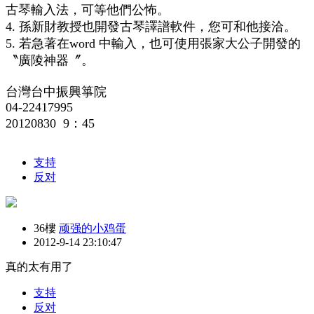
古琴輸入法，可等他們公怖。
4. 孫新財教授也開發古琴譯譜軟件，您可和他接洽。
5. 若急著在word 中輸入，也可使用張家大公子開發的
〝廣陵神器〞。
台灣台中振興箏院
04-22417995
20120830 9：45
支持
反对
36樓
顽强的小鸡蛋
2012-9-14 23:10:47
真的太有用了
支持
反对