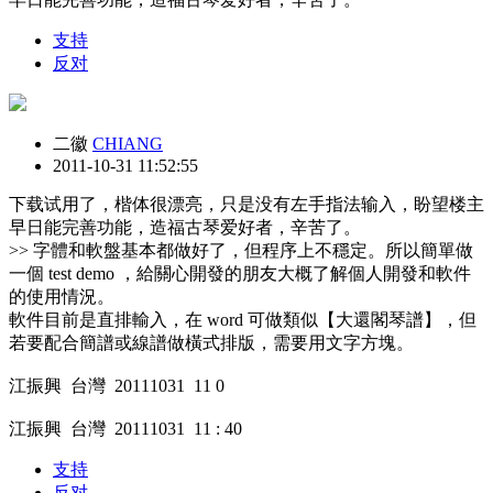
支持
反对
二徽
CHIANG
2011-10-31 11:52:55
下载试用了，楷体很漂亮，只是没有左手指法输入，盼望楼主
早日能完善功能，造福古琴爱好者，辛苦了。
>> 字體和軟盤基本都做好了，但程序上不穩定。所以簡單做
一個 test demo ，給關心開發的朋友大概了解個人開發和軟件
的使用情況。
軟件目前是直排輸入，在 word 可做類似【大還閣琴譜】，但
若要配合簡譜或線譜做橫式排版，需要用文字方塊。
江振興 台灣 20111031 11 0
江振興 台灣 20111031 11 : 40
支持
反对