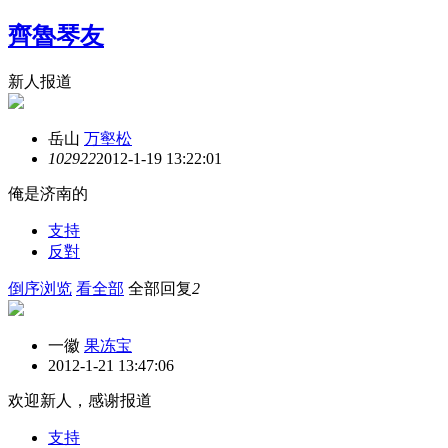
齊魯琴友
新人报道
岳山
万壑松
10292
2
2012-1-19 13:22:01
俺是济南的
支持
反對
倒序浏览
看全部
全部回复
2
一徽
果冻宝
2012-1-21 13:47:06
欢迎新人，感谢报道
支持