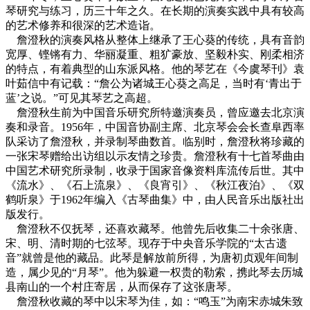
琴研究与练习，历三十年之久。在长期的演奏实践中具有较高
的艺术修养和很深的艺术造诣。
詹澄秋的演奏风格从整体上继承了王心葵的传统，具有音韵
宽厚、铿锵有力、华丽凝重、粗犷豪放、坚毅朴实、刚柔相济
的特点，有着典型的山东派风格。他的琴艺在《今虞琴刊》袁
叶茹信中有记载：“詹公为诸城王心葵之高足，当时有‘青出于
蓝’之说。”可见其琴艺之高超。
詹澄秋生前为中国音乐研究所特邀演奏员，曾应邀去北京演
奏和录音。1956年，中国音协副主席、北京琴会会长查阜西率
队采访了詹澄秋，并录制琴曲数首。临别时，詹澄秋将珍藏的
一张宋琴赠给出访组以示友情之珍贵。詹澄秋有十七首琴曲由
中国艺术研究所录制，收录于国家音像资料库流传后世。其中
《流水》、《石上流泉》、《良宵引》、《秋江夜泊》、《双
鹤听泉》于1962年编入《古琴曲集》中，由人民音乐出版社出
版发行。
詹澄秋不仅抚琴，还喜欢藏琴。他曾先后收集二十余张唐、
宋、明、清时期的七弦琴。现存于中央音乐学院的“太古遗
音”就曾是他的藏品。此琴是解放前所得，为唐初贞观年间制
造，属少见的“月琴”。他为躲避一权贵的勒索，携此琴去历城
县南山的一个村庄寄居，从而保存了这张唐琴。
詹澄秋收藏的琴中以宋琴为佳，如：“鸣玉”为南宋赤城朱致