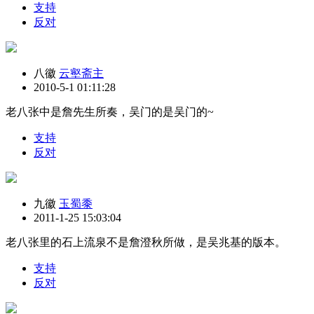
支持
反对
八徽
云壑斋主
2010-5-1 01:11:28
老八张中是詹先生所奏，吴门的是吴门的~
支持
反对
九徽
玉蜀黍
2011-1-25 15:03:04
老八张里的石上流泉不是詹澄秋所做，是吴兆基的版本。
支持
反对