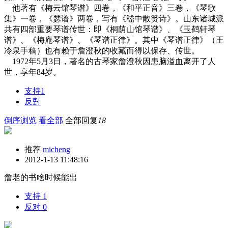
他著有《梅云馆琴谱》四卷，《和平正音》三卷，《琴歌
集》一卷，《瑟谱》两卷，写有《嵇中散赞诗》。山东诸城派
共有四部重要琴谱传世：即《桐荫山馆琴谱》、《玉鹤轩琴
谱》、《梅庵琴谱》、《琴谱正律》。其中《琴谱正律》（王
冷泉手稿）也有赖于詹澄秋的收藏而得以保存、传世。
1972年5月3日，著名的古琴家詹澄秋因患脑溢血离开了人
世，享年84岁。
支持
1
反對
倒序浏览
看全部
全部回复
18
推荐
micheng
2012-1-13 11:48:16
詹老的书啥时候能出
支持
1
反对
0