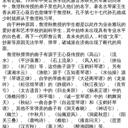
里有记载。1956年中央音乐学院民族音乐研究所琴家访问录
中，詹澄秋传授的弟子里也列入他们的名字。著名古琴家王生
香从师王心葵后也曾继学于詹澄秋。孔子第七十七代孙孔德成
少时就师从于詹澄秋习琴。
由于种种原因，詹澄秋教授的学生都是以此作为业余雅玩的
爱好者和艺术学校的副科学生，其中始终未出现具有专业水平
的出色者。再下一代即詹云青、袁未央的后人，时值“文革”、
抄家等原因无法学琴、弹琴，诸城派在济南出现了断代的局
面。
詹澄秋擅弹的曲子有源于王心葵传授的《高山》、《流
水》、《平沙落雁》、《石上流泉》、《风入松》、《挟仙
游》、《长门怨》等，这些曲子源于《玉鹤轩琴谱》。另有
《潇湘水云》、《渔歌》源于《五知斋琴谱》，《水仙操》源
于《琴谱正律》。自学的琴曲有源于《大还阁琴谱》的《龙泉
吟》，《松弦馆琴谱》的《静观吟》、《秋江夜泊》、《良宵
引》，《太古遗音》中的《归去来辞》，《杨表正谱》中的
《渔樵问答》、《和平颂》，《诚一堂琴谱》中的《鹤舞洞
天》，《秋砧》一曲合参于《自远堂琴谱》和《玉鹤轩琴
谱》。其他不常弹弄的曲子有《洞天春晓》、《神话引》、
《幽兰》、《中秋月》、《仙佩迎风》、《洞庭秋思》、《阳
关三叠》、《鹿鸣诗》、《樵歌》、《搔首问天》、《思贤
操》、《汉宫秋》、《塞上鸿》、《醉渔唱晚》等。