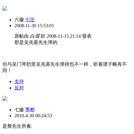
六徽
七弦
2008-11-30 15:53:01
原帖由
白眉
於 2008-11-15 21:14 發表
那是吴兆基先生弹的
但与吴门琴韵里吴兆基先生弹得也不一样，听着谱子略有不
同！
支持
反对
七徽
季桦
2010-4-30 00:24:53
是詹先生所奏.