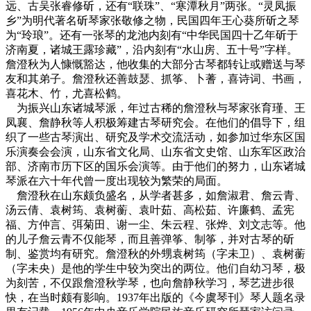
远、古吴张睿修斫，还有“联珠”、“寒潭秋月”两张。“灵凤振
乡”为明代著名斫琴家张敬修之物，民国四年王心葵所斫之琴
为“玲琅”。还有一张琴的龙池内刻有“中华民国四十乙年斫于
济南夏，诸城王露珍藏”，沿内刻有“水山房、五十号”字样。
詹澄秋为人慷慨豁达，他收集的大部分古琴都转让或赠送与琴
友和其弟子。詹澄秋还善鼓瑟、抓筝、卜蓍，喜诗词、书画，
喜花木、竹，尤喜松鹤。
为振兴山东诸城琴派，年过古稀的詹澄秋与琴家张育瑾、王
凤襄、詹静秋等人积极筹建古琴研究会。在他们的倡导下，组
织了一些古琴演出、研究及学术交流活动，如参加过华东区国
乐演奏会会演，山东省文化局、山东省文史馆、山东军区政治
部、济南市历下区的国乐会演等。由于他们的努力，山东诸城
琴派在六十年代曾一度出现较为繁荣的局面。
詹澄秋在山东颇负盛名，从学者甚多，如詹淑君、詹云青、
汤云倩、袁树筠、袁树蘅、袁叶茹、高松茹、许廉鹤、孟宪
福、方仲言、弭菊田、谢一尘、朱云程、张烨、刘文志等。他
的儿子詹云青不仅能琴，而且善弹筝、制筝，并对古琴的斫
制、鉴赏均有研究。詹澄秋的外甥袁树筠（字未卫）、袁树蘅
（字未央）是他的学生中较为突出的两位。他们自幼习琴，极
为刻苦，不仅跟詹澄秋学琴，也向詹静秋学习，琴艺进步很
快，在当时颇有影响。1937年出版的《今虞琴刊》琴人题名录