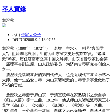
琴人實錄
詹澄秋
岳山
張家大公子
16513
18
2008-9-2 18:07:55
詹澄秋（1890年—1972年），名智，字水云，别号“襄阳学
人”。祖籍湖北襄阳，生前为山东省文史研究馆馆员。“诸城
派”琴家。历任济南市立高中国文导师、山东省音乐家协会第
一届理事会副主席、山东政协委员，为济南古琴研究会创始人
之一。
詹澄秋是诸城琴派的第四代传人，也是近现代古琴音乐艺术
大师。他一生热爱古琴，为山东诸城派的古琴音乐事业做出了
不朽的贡献。
詹澄秋之琴源于庐山宗，于清宣统年在家塾读书之余自学
《归去来辞》等十二曲。1912年，他从师山东诸城派琴家王心
葵学《高山》、《水仙》、《潇湘》、《秋鸿》等十八曲。
1921年冬，王心葵卒于故里，自此之后已无师资，自学从事古