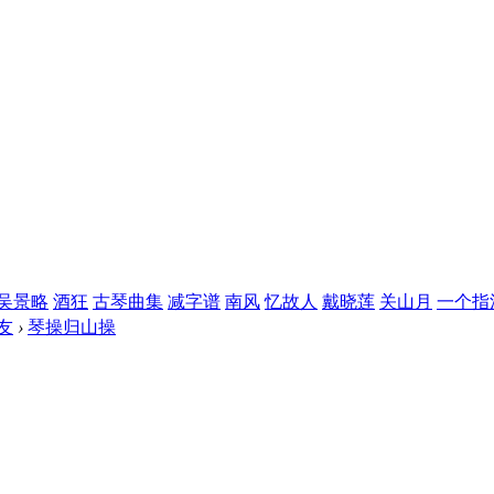
吴景略
酒狂
古琴曲集
减字谱
南风
忆故人
戴晓莲
关山月
一个指
友
›
琴操归山操