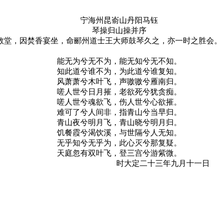
宁海州昆嵛山丹阳马钰
琴操归山操并序
教堂，因焚香宴坐，命郦州道士王大师鼓琴久之，亦一时之胜会
能无为兮无不为，能无知兮无不知。
知此道兮谁不为，为此道兮谁复知。
风萧萧兮木叶飞，声嗷嗷兮雁南归。
嗟人世兮日月摧，老欲死兮犹贪痴。
嗟人世兮魂欲飞，伤人世兮心欲摧。
难可了兮人间非，指青山兮当早归。
青山夜兮明月飞，青山晓兮明月归。
饥餐霞兮渴饮溪，与世隔兮人无知。
无乎知兮无乎为，此心灭兮那复疑。
天庭忽有双叶飞，登三宫兮游紫微。
时大定二十三年九月十一日