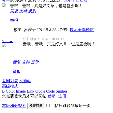
介子
发表于 2014-6-10 11:32:23
|
显示全部楼层
善哉，善哉，真是好文章，也是盛会啊！
回复
支持
反對
举报
楼主
|
发表于 2014-9-8 22:47:05
|
显示全部楼层
介子 發表於 2014-6-10 11:32
sndow
善哉，善哉，真是好文章，也是盛会啊！
回复
支持
反對
举报
返回列表
发新帖
高级模式
B
Color
Image
Link
Quote
Code
Smilies
您需要登录后才可以回帖
登录
|
注冊
本版积分规则
回帖后跳转到最后一页
发表回复