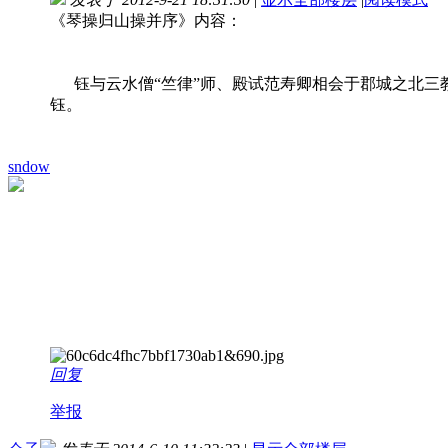
《琴操归山操并序》内容：
钰与云水僧“竺律”师、殿试范寿卿相会于郡城之北三
钰。
sndow
回复
举报