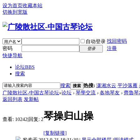
设为首页
收藏本站
切换到宽版
找回密码
自动登录
密码
注冊
登录
快捷导航
论坛
BBS
搜索
搜索
热搜:
潇湘水云
平沙落雁
搜索
广陵散社区-中国古琴论坛
»
论坛
›
琴學交流
›
各地琴友
›
齊魯琴
返回列表
发新帖
琴操归山操
查看:
10242
|
回复:
2
[复制链接]
发表于 2012-9-21 18:31:30
|
显示全部楼层
|
阅读模式