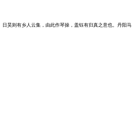
。日昊则有乡人云集，由此作琴操，盖钰有归真之意也。丹阳马