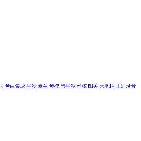
法
琴曲集成
平沙
幽兰
琴律
管平湖
丝弦
阳关
天地柱
王迪录音