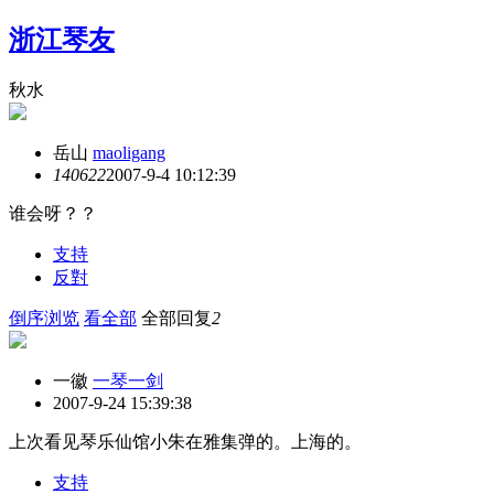
浙江琴友
秋水
岳山
maoligang
14062
2
2007-9-4 10:12:39
谁会呀？？
支持
反對
倒序浏览
看全部
全部回复
2
一徽
一琴一剑
2007-9-24 15:39:38
上次看见琴乐仙馆小朱在雅集弹的。上海的。
支持