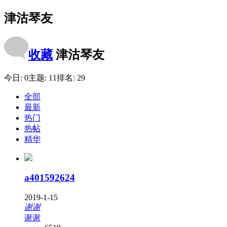
津沽琴友
收藏
津沽琴友
今日:
0
主题:
11
排名:
29
全部
最新
热门
热帖
精华
a401592624
2019-1-15
谢谢
谢谢