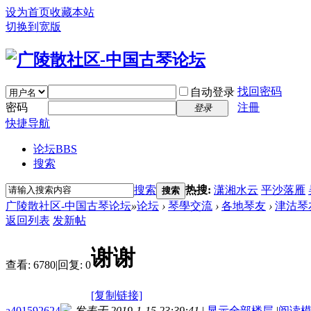
设为首页
收藏本站
切换到宽版
找回密码
自动登录
密码
注冊
登录
快捷导航
论坛
BBS
搜索
搜索
热搜:
潇湘水云
平沙落雁
搜索
广陵散社区-中国古琴论坛
»
论坛
›
琴學交流
›
各地琴友
›
津沽琴
返回列表
发新帖
谢谢
查看:
6780
|
回复:
0
[复制链接]
a401592624
发表于 2019-1-15 23:39:41
|
显示全部楼层
|
阅读