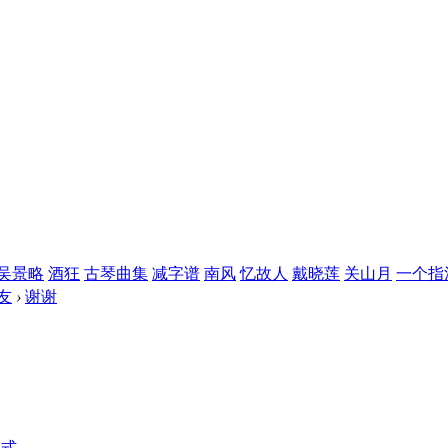
吴景略
酒狂
古琴曲集
减字谱
南风
忆故人
戴晓莲
关山月
一个指
友
›
谢谢
模式