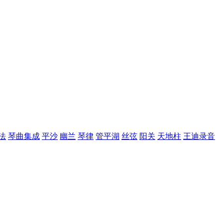
法
琴曲集成
平沙
幽兰
琴律
管平湖
丝弦
阳关
天地柱
王迪录音