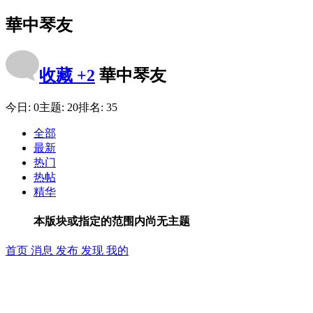
華中琴友
收藏
+2
華中琴友
今日:
0
主题:
20
排名:
35
全部
最新
热门
热帖
精华
本版块或指定的范围内尚无主题
首页
消息
发布
发现
我的