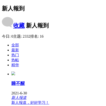
新人報到
收藏
新人報到
今日:
0
主题:
2332
排名:
16
全部
最新
热门
热帖
精华
睡不醒
2021-6-30
新人报道
新人报道，好好学习！