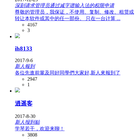
深刻请求管理员通过减字谱输入法的权限申请
尊敬的管理员，我保证，不使用、复制、修改、租赁或
转让本软件或其中的任一部份。 只在一台计算 ...
4167
3
ih8133
2017-9-6
新人報到
各位先進前輩及同好同學們大家好,新人來報到了
2947
1
逍遥客
2017-8-30
新人报到贴
学琴若干，欢迎来聊！
3808