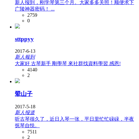
新人报到，刚学琴第三个月。大家多多关照！顺便求下
广陵神器密码！ ...
2759
0
sttppyy
2017-6-13
新人報到
大家好 古琴新手 剛學琴 來社群找資料學習 感恩!
4140
2
翚山子
2017-5-18
新人报道
听古琴很久了，近日入琴一张，平日里忙忙碌碌，半夜
抚琴自悦。
7511
2