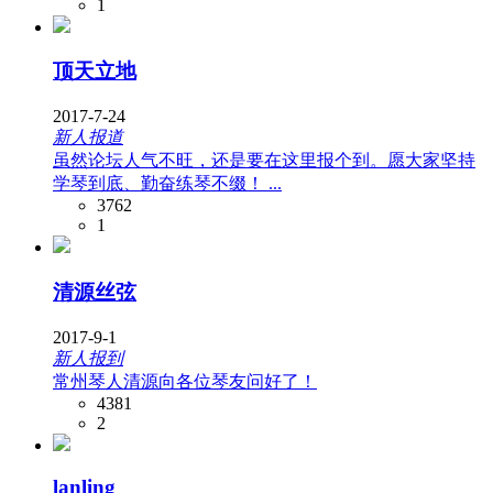
1
顶天立地
2017-7-24
新人报道
虽然论坛人气不旺，还是要在这里报个到。愿大家坚持
学琴到底、勤奋练琴不缀！ ...
3762
1
清源丝弦
2017-9-1
新人报到
常州琴人清源向各位琴友问好了！
4381
2
lanling