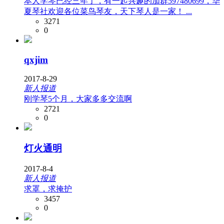
本人学琴已经三年了，有一起兴趣的加群597480699，华
夏琴社欢迎各位菜鸟琴友，天下琴人是一家！ ...
3271
0
qxjim
2017-8-29
新人报道
刚学琴5个月，大家多多交流啊
2721
0
灯火通明
2017-8-4
新人报道
求罩，求掩护
3457
0