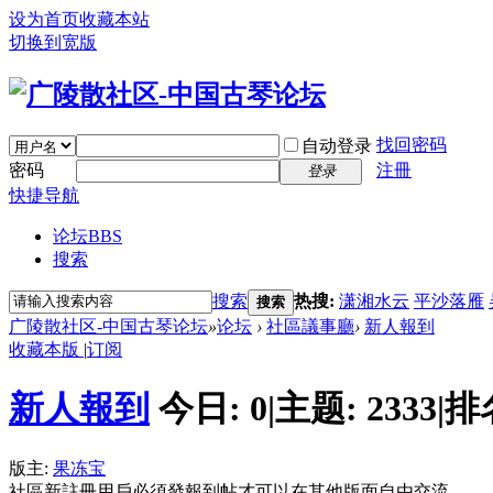
设为首页
收藏本站
切换到宽版
找回密码
自动登录
密码
注冊
登录
快捷导航
论坛
BBS
搜索
搜索
热搜:
潇湘水云
平沙落雁
搜索
广陵散社区-中国古琴论坛
»
论坛
›
社區議事廳
›
新人報到
收藏本版
|
订阅
新人報到
今日:
0
|
主题:
2333
|
排
版主:
果冻宝
社區新註冊用戶必須發報到帖才可以在其他版面自由交流。