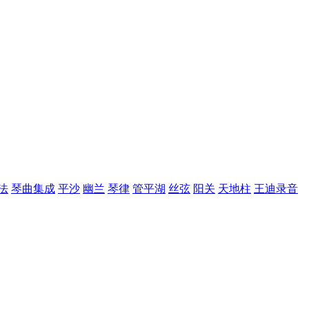
法
琴曲集成
平沙
幽兰
琴律
管平湖
丝弦
阳关
天地柱
王迪录音