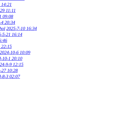
 14:21
29 11:11
1 09:08
-4 20:34
hol
2025-7-10 16:34
-5-21 16:14
6:46
 22:15
2024-10-6 10:09
-10-1 20:10
24-9-9 12:15
-27 10:28
-8-3 02:07