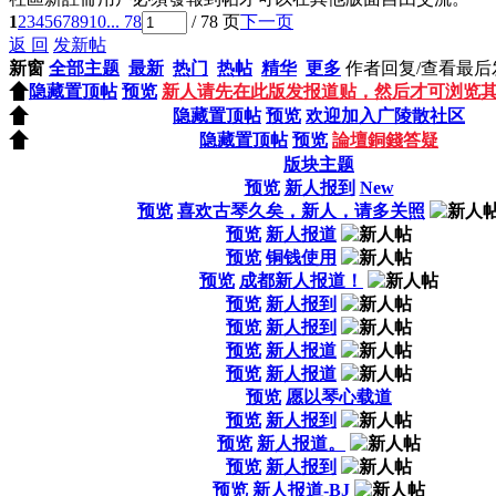
1
2
3
4
5
6
7
8
9
10
... 78
/ 78 页
下一页
返 回
发新帖
新窗
全部主题
最新
热门
热帖
精华
更多
作者
回复/查看
最后
隐藏置顶帖
预览
新人请先在此版发报道贴，然后才可浏览其
隐藏置顶帖
预览
欢迎加入广陵散社区
隐藏置顶帖
预览
論壇銅錢答疑
版块主题
预览
新人报到
New
预览
喜欢古琴久矣，新人，请多关照
预览
新人报道
预览
铜钱使用
预览
成都新人报道！
预览
新人报到
预览
新人报到
预览
新人报道
预览
新人报道
预览
愿以琴心载道
预览
新人报到
预览
新人报道。
预览
新人报到
预览
新人报道-BJ