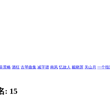
吴景略
酒狂
古琴曲集
减字谱
南风
忆故人
戴晓莲
关山月
一个指
名:
15