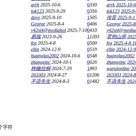
arrk
2025-10-6
0
330
arrk
2025-10-6
tok123
2025-9-29
0
356
tok123
2025-9-
daye
2025-9-10
1
505
传音
2025-9-1
George
2025-8-4
0
406
George
2025-8
y42si4@mediahol
2025-7-10
0
410
y42si4@media
易哉
2023-9-26
1
1203
雲朔山房
2025
fox
2025-4-8
0
500
fox
2025-4-8 1
ellin
2024-12-9
0
519
ellin
2024-12-9
huanglao2002
2024-10-6
0
548
huanglao2002
zhangxinc
2024-10-1
0
626
zhangxinc
2024
秩幽丝桐
2024-7-19
1
893
wuruionline
20
263303
2024-8-27
0
1206
263303
2024-8
不语先生
2024-8-3
0
1482
不语先生
2024
个字符