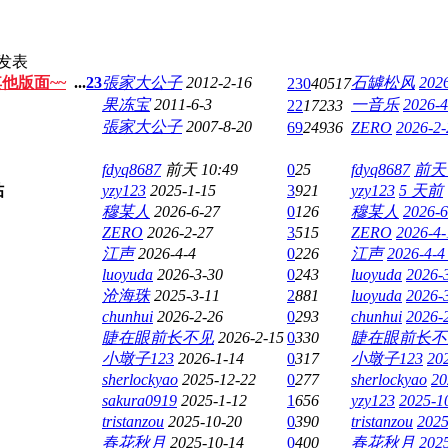
发表
他版面~~
...
2
3
張家大公子
2012-2-16
石罅松风
2026
230
40517
果冻宝
2011-6-3
一音乐
2026-4
22
17233
張家大公子
2007-8-20
69
24936
ZERO
2026-2-
fdyq8687
前天 10:49
0
25
fdyq8687
前天 
yzy123
2025-1-15
3
921
yzy123
5 天前
穆某人
2026-6-27
0
126
穆某人
2026-6
ZERO
2026-2-27
3
515
ZERO
2026-4-
江声
2026-4-4
0
226
江声
2026-4-4
luoyuda
2026-3-30
0
243
luoyuda
2026-
沧海珠
2025-3-11
2
881
luoyuda
2026-
chunhui
2026-2-26
0
293
chunhui
2026-
睫在眼前长不见
2026-2-15
0
330
睫在眼前长不
小墩子123
2026-1-14
0
317
小墩子123
20
sherlockyao
2025-12-22
0
277
sherlockyao
20
sakura0919
2025-1-12
1
656
yzy123
2025-1
tristanzou
2025-10-20
0
390
tristanzou
2025
春花秋月
2025-10-14
0
400
春花秋月
2025