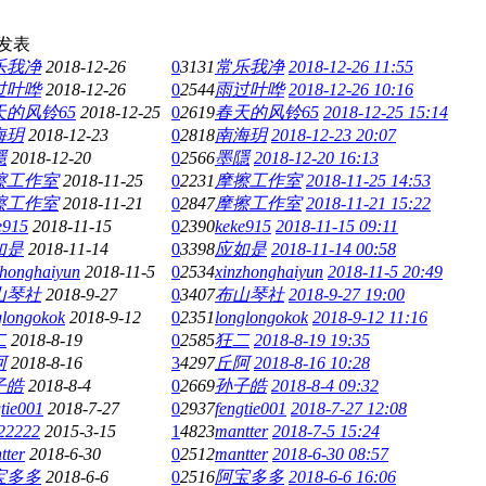
发表
乐我净
2018-12-26
0
3131
常乐我净
2018-12-26 11:55
过叶哗
2018-12-26
0
2544
雨过叶哗
2018-12-26 10:16
天的风铃65
2018-12-25
0
2619
春天的风铃65
2018-12-25 15:14
海玥
2018-12-23
0
2818
南海玥
2018-12-23 20:07
隱
2018-12-20
0
2566
墨隱
2018-12-20 16:13
擦工作室
2018-11-25
0
2231
摩擦工作室
2018-11-25 14:53
擦工作室
2018-11-21
0
2847
摩擦工作室
2018-11-21 15:22
e915
2018-11-15
0
2390
keke915
2018-11-15 09:11
如是
2018-11-14
0
3398
应如是
2018-11-14 00:58
zhonghaiyun
2018-11-5
0
2534
xinzhonghaiyun
2018-11-5 20:49
山琴社
2018-9-27
0
3407
布山琴社
2018-9-27 19:00
glongokok
2018-9-12
0
2351
longlongokok
2018-9-12 11:16
二
2018-8-19
0
2585
狂二
2018-8-19 19:35
阿
2018-8-16
3
4297
丘阿
2018-8-16 10:28
子皓
2018-8-4
0
2669
孙子皓
2018-8-4 09:32
gtie001
2018-7-27
0
2937
fengtie001
2018-7-27 12:08
22222
2015-3-15
1
4823
mantter
2018-7-5 15:24
tter
2018-6-30
0
2512
mantter
2018-6-30 08:57
宝多多
2018-6-6
0
2516
阿宝多多
2018-6-6 16:06