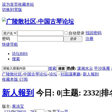
设为首页
收藏本站
切换到宽版
找回密码
自动登录
密码
注冊
登录
快捷导航
论坛
BBS
搜索
搜索
热搜:
潇湘水云
平沙落雁
搜索
广陵散社区-中国古琴论坛
»
论坛
›
社區議事廳
›
新人報到
收藏本版
|
订阅
新人報到
今日:
0
|
主题:
2332
|
排
版主:
果冻宝
1
2
3
4
5
6
7
8
9
10
... 78
/ 78 页
下一页