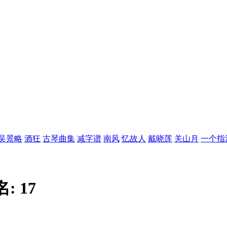
吴景略
酒狂
古琴曲集
减字谱
南风
忆故人
戴晓莲
关山月
一个指
名:
17