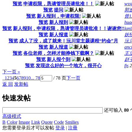
预览
申请权限，恳请管理员请批准！！
wss
预览
提问
郭
预览
新人报到，申请权限!
曾1
预览
新人报到
hua
预览
新人报到，申请权限，恳请管理员请批准！！谢谢您!!
lan
预览
新人报道
妖
预览
成人了没，成了就来！沅川堂主题课程“约会”月
沅
预览
新人报道
anc
预览
各位老师，怎样才能挣钱下载啊？
王
预览
新人报个到
赵
预览
发现这么好的一个地方，很开心
fjs
2
下一页 »
1
2
3
4
5
6
7
8
9
10
... 78
/ 78 页
下一页
返 回
发新帖
快速发帖
还可输入
80
高级模式
B
Color
Image
Link
Quote
Code
Smilies
您需要登录后才可以发帖
登录
|
注冊