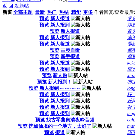
返 回
发新帖
新窗
全部主题
最新
热门
热帖
精华
更多
作者
回复/查看
最后
预览
新人报道
常
预览
新人报到
雨
预览
新人报道
春
预览
新人报到
南
预览
新人報道
墨
预览
古琴自斫
摩
预览
新手报道
摩
预览
新人报道
kek
预览
新人报到
应
预览
新人贴
xin
预览
新人报到！
布
预览
新人报到~~~~~~~~~
lon
预览
新人报到
狂
预览
新人报到
丘
预览
新人报道
孙
预览
新人报到
fen
预览
找古琴曲集清夜吟音频
cah
预览
恍如仙境的一个地方，太好了
man
预览
报道
阿