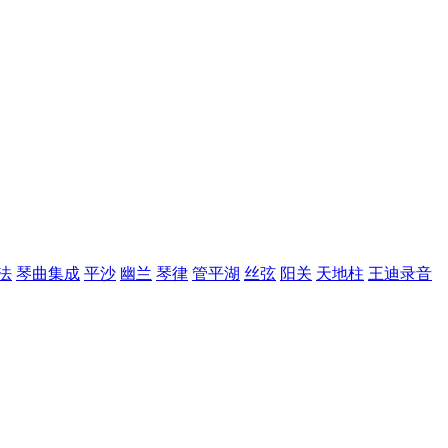
法
琴曲集成
平沙
幽兰
琴律
管平湖
丝弦
阳关
天地柱
王迪录音