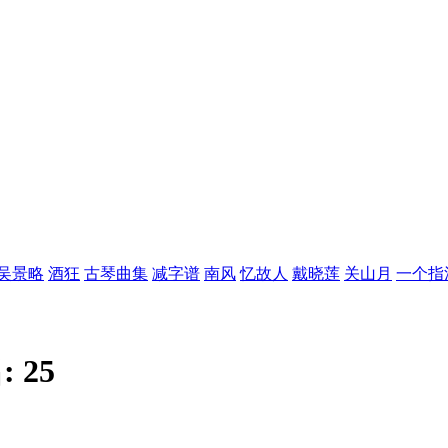
吴景略
酒狂
古琴曲集
减字谱
南风
忆故人
戴晓莲
关山月
一个指
:
25