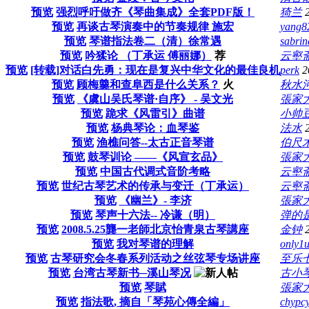
预览
强烈呼吁做齐《琴曲集成》全套PDF版！
猗兰
预览
再谈古琴演奏中的节奏规律 施宏
yang8
预览
琴谱指法卷二（清）徐常遇
sabrin
预览
吟猱论 （丁承运 傅丽娜）
荐
云壑
预览
[转载]对话白先勇：现在是复兴中华文化的最佳良机
perk
2
预览
顾梅羹和查阜西是什么关系？
火
秋水
预览
《虞山吴氏琴谱·自序》 - 吴文光
張家
预览
跪求《风雷引》曲谱
小帅
预览
杨典琴论：血琴鉴
法水
预览
渔樵问答--太古正音琴谱
伯尺
预览
鼓琴训论 ——《风宣玄品》
張家
预览
中国古代调式音阶考略
云壑
预览
世纪古琴艺术的传承与变迁（丁承运）
云壑
预览
《幽兰》- 李济
張家
预览
琴声十六法-- 冷谦（明）
弹的
预览
2008.5.25龔一老師北京怡青泉古琴講座
金钟
预览
我对琴谱的理解
only1
预览
古琴研究会冬春系列活动之丝弦琴专场讲座
至乐
预览
台湾古琴新书─溪山琴况
古小
预览
琴賦
張家
预览
指法歌, 摘自「琴苑心傳全編」
chypc