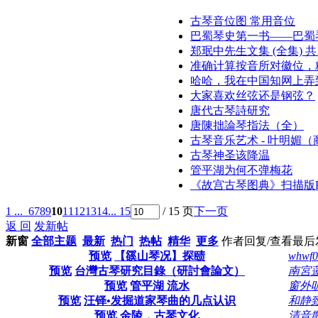
古琴音位图 常用音位
巴蜀琴史第一书——巴蜀
郑珉中先生文集 (全集) 共1
准确计算按音所对徽位，
哈哈，我在中国知网上弄到
大家喜欢丝弦还是钢弦？
唐代古琴詩研究
唐陳拙論琴指法（全）
古琴音乐艺术 - 叶明媚（商
古琴神圣该降温
管平湖为何不弹梅花
《故宫古琴图典》扫描版P
1 ...
6
7
8
9
10
11
12
13
14
... 15
/ 15 页
下一页
返 回
发新帖
新窗
全部主题
最新
热门
热帖
精华
更多
作者
回复/查看
最后
预览
【豀山琴况】探赜
whwf0
预览
台灣古琴研究目錄（研討會論文）
南宮
预览
管平湖 流水
窗外
预览
汪铎•发掘道家琴曲的几点认识
和静
预览
金陵．古琴文化
清音