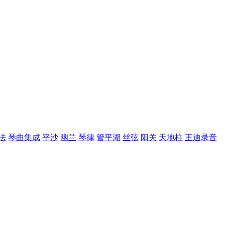
法
琴曲集成
平沙
幽兰
琴律
管平湖
丝弦
阳关
天地柱
王迪录音