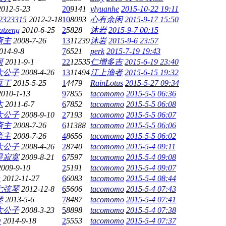
2012-5-23
20
9141
ylyuanhe
2015-10-22 19:11
2323315
2012-2-18
10
8093
心有余闲
2015-9-17 15:50
atzeng
2010-6-25
2
5828
沐岩
2015-9-7 00:15
斋主
2008-7-26
13
11239
沐岩
2015-9-6 23:57
014-9-8
7
6521
perk
2015-7-19 19:43
河
2011-9-1
22
12535
仁增多吉
2015-6-19 23:40
大公子
2008-4-26
13
11494
江上渔者
2015-6-15 19:32
豆丁
2015-5-25
1
4479
RainLotus
2015-5-27 09:34
2010-1-13
9
7855
tacomomo
2015-5-5 06:36
木
2011-6-7
6
7852
tacomomo
2015-5-5 06:08
大公子
2008-9-10
2
7193
tacomomo
2015-5-5 06:07
斋主
2008-7-26
6
11388
tacomomo
2015-5-5 06:06
斋主
2008-7-26
4
8656
tacomomo
2015-5-5 06:02
大公子
2008-4-26
2
8740
tacomomo
2015-5-4 09:11
是寂寞
2009-8-21
6
7597
tacomomo
2015-5-4 09:08
2009-9-10
2
5191
tacomomo
2015-5-4 09:07
u
2012-11-27
6
6083
tacomomo
2015-5-4 08:44
七弦琴
2012-12-8
6
5606
tacomomo
2015-5-4 07:43
琴
2013-5-6
7
8487
tacomomo
2015-5-4 07:41
大公子
2008-3-23
5
8898
tacomomo
2015-5-4 07:38
y
2014-9-18
2
5553
tacomomo
2015-5-4 07:37