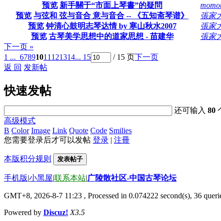
预览
新手關于“市面上琴書”的疑問
momo
预览
与弦和 弦与音合 意与音合 -- 《五知斋琴谱》
張家
预览
钟清心鼓明志琴达情 by 寒山秋水2007
張家
预览
古琴美学思想中的道家思想 - 苗建华
張家
下一页 »
1 ...
6
7
8
9
10
11
12
13
14
... 15
/ 15 页
下一页
返 回
发新帖
快速发帖
还可输入
80
高级模式
B
Color
Image
Link
Quote
Code
Smilies
您需要登录后才可以发帖
登录
|
注冊
本版积分规则
发表帖子
手机版
|
小黑屋
|
联系本站
|
广陵散社区-中国古琴论坛
GMT+8, 2026-8-7 11:23
, Processed in 0.074222 second(s), 36 queri
Powered by
Discuz!
X3.5