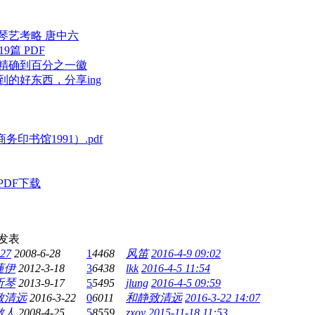
琴艺考略 唐中六
9篇 PDF
精确到百分之一徽
的好东西，分享ing
务印书馆1991）.pdf
DF下载
发表
27
2008-6-28
1
4468
风笛
2016-4-9 09:02
蓮伊
2012-3-18
3
6438
lkk
2016-4-5 11:54
听琴
2013-9-17
5
5495
jlung
2016-4-5 09:59
致清远
2016-3-22
0
6011
和静致清远
2016-3-22 14:07
散人
2008-4-25
5
8559
zxoy
2015-11-18 11:53