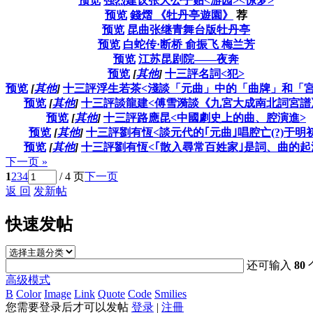
预览
强烈建议张大公子贴<游园><惊梦>
预览
錢熠 《牡丹亭遊園》
荐
预览
昆曲张继青舞台版牡丹亭
预览
白蛇传·断桥 俞振飞 梅兰芳
预览
江苏昆剧院——夜奔
预览
[
其他
]
十三評名詞<犯>
预览
[
其他
]
十三評浮生若茶<淺談「元曲」中的「曲牌」和「宮
预览
[
其他
]
十三評談龍建<傅雪漪談《九宮大成南北詞宮譜
预览
[
其他
]
十三評路應昆<中國劇史上的曲、腔演進>
预览
[
其他
]
十三評劉有恆<談元代的｢元曲｣唱腔亡(?)于明
预览
[
其他
]
十三評劉有恆<｢散入尋常百姓家｣是詞、曲的起
下一页 »
1
2
3
4
/ 4 页
下一页
返 回
发新帖
快速发帖
还可输入
80
高级模式
B
Color
Image
Link
Quote
Code
Smilies
您需要登录后才可以发帖
登录
|
注冊