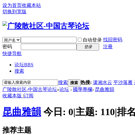
设为首页
收藏本站
切换到宽版
找回密码
自动登录
密码
注冊
登录
快捷导航
论坛
BBS
搜索
搜索
热搜:
潇湘水云
平沙落雁
搜索
广陵散社区-中国古琴论坛
»
论坛
›
國學專欄
›
昆曲雅韻
收藏本版
|
订阅
昆曲雅韻
今日:
0
|
主题:
110
|
排名
推荐主题