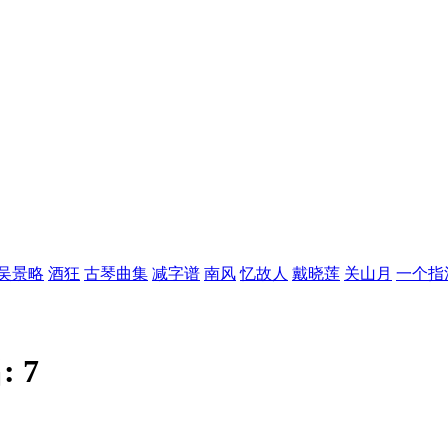
吴景略
酒狂
古琴曲集
减字谱
南风
忆故人
戴晓莲
关山月
一个指
:
7