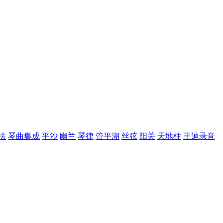
法
琴曲集成
平沙
幽兰
琴律
管平湖
丝弦
阳关
天地柱
王迪录音