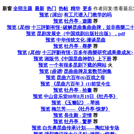
新窗
全部主题
最新
热门
热帖
精华
更多
作者
回复/查看
最后
预览
[
演出
]
有工尺谱入门教学的吗
预览
牡丹亭 - 遊園
荐
预览
[
其他
]
十三評劉有恆<破解昆曲集曲曲牌，並非燕樂二
预览
昆剧发展史（中国戏剧出版社出版），pdf
预览
中华传统文化-漫谈昆曲
预览
牡丹亭 - 尋夢
荐
预览
[
其他
]
十三評劉有恆<百多年燕樂研究成果盡成灰>
预览
湘版书《中国昆曲神韵》上下册
荐
预览
一个有很多昆剧下载的网站
火
预览
[
曲谱
]
昆曲曲牌及套数范例集
预览
昆曲六百年(6)百戏之母
预览
《昆曲六百年 》(1)前世今生
预览
牡丹亭 - 拾畫
荐
预览
中山音乐堂08年8月19日《牡丹亭》
预览
《玉簪記》 - 琴挑
预览
梅兰芳——《牡丹亭·惊梦》
预览
長生殿 - 定情
荐
预览
牡丹亭 - 驚夢
荐
预览
白先勇昆曲传承计划——陶红珍专场