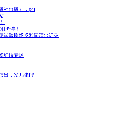
社出版），pdf
站
梦》
《牡丹亭》
院试验剧场畅和园演出记录
陶红珍专场
演出，发几张PP