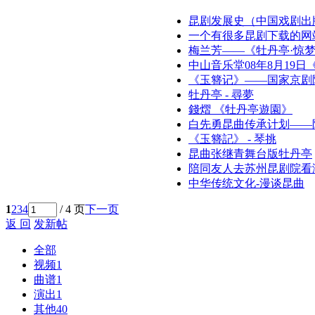
昆剧发展史（中国戏剧出版
一个有很多昆剧下载的网
梅兰芳——《牡丹亭·惊
中山音乐堂08年8月19日
《玉簪记》——国家京剧
牡丹亭 - 尋夢
錢熠 《牡丹亭遊園》
白先勇昆曲传承计划——
《玉簪記》 - 琴挑
昆曲张继青舞台版牡丹亭
陪同友人去苏州昆剧院看
中华传统文化-漫谈昆曲
1
2
3
4
/ 4 页
下一页
返 回
发新帖
全部
视频
1
曲谱
1
演出
1
其他
40