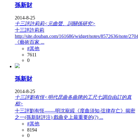
孫新財
2014-8-25
十三評許莉莉<元曲聲、詞關係研究>
十三評許莉莉
http://site.douban.com/161686/widget/notes/8572636/note/270
《藝術百家 ...
#其他
7611
0
孫新財
2014-8-25
十三評劉有恆<明代昆曲各曲牌的工尺七調自由訂的真
相>
十三評劉有恆-------明沈寵綏《度曲須知‧弦律存亡》揭密
之一(孫新財評注) 戲曲史上最重要的(?) ...
#其他
8194
0