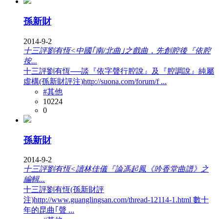
孫新財
2014-9-2
十三評劉有恆<中國｢南/北曲｣之戲曲，先創腔後『依腔
按...
十三評劉有恆──談『依字聲行腔說』及『腔調說』純屬
虛構(孫新財評注)http://suona.com/forum/f ...
#其他
10224
0
孫新財
2014-9-2
十三評劉有恆<讀林佳儀『論馮起鳳《吟香堂曲譜》之
編輯...
十三評劉有恆(孫新財評
注)http://www.guanglingsan.com/thread-12114-1.html 數十
年的昆曲｢聲 ...