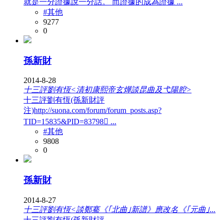
就是一分證據說一分話。 而證據的成為證據 ...
#其他
9277
0
孫新財
2014-8-28
十三評劉有恆<清初康熙帝玄燁談昆曲及弋陽腔>
十三評劉有恆(孫新財評
注)http://suona.com/forum/forum_posts.asp?
TID=15835&PID=83798𔝖 ...
#其他
9808
0
孫新財
2014-8-27
十三評劉有恆<談鄭騫《｢北曲｣新譜》應改名《｢元曲｣...
十三評劉有恆(孫新財評