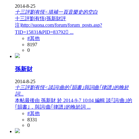
2014-8-25
十三評劉有恆<填補一頁音樂史的空白
十三評劉有恆(孫新財評
注)http://suona.com/forum/forum_posts.asp?
TID=15831&PID=83792𔝐 ...
#其他
8197
0
孫新財
2014-8-25
十三評劉有恆<談詞/曲的｢韻書｣與詞曲｢律譜｣的晚於
詞...
本帖最後由 孫新財 於 2014-9-7 10:04 編輯 談｢詞/曲｣的
｢韻書｣，與詞/曲｢律譜｣的晚於詞 ...
#其他
8331
0