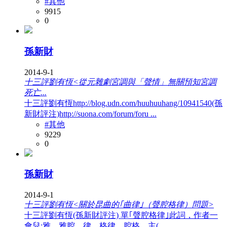
#其他
9915
0
孫新財
2014-9-1
十三評劉有恆<從元雜劇宮調與「聲情」無關預知宮調
死亡...
十三評劉有恆http://blog.udn.com/huuhuuhang/10941540(孫
新財評注)http://suona.com/forum/foru ...
#其他
9229
0
孫新財
2014-9-1
十三評劉有恆<關於昆曲的｢曲律｣（聲腔格律）問題>
十三評劉有恆(孫新財評注) 單｢聲腔格律｣此詞，作者一
會兒:雅、雅腔、律、格律、腔格、主( ...