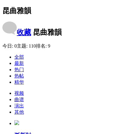
昆曲雅韻
收藏
昆曲雅韻
今日:
0
主题:
110
排名:
9
全部
最新
热门
热帖
精华
视频
曲谱
演出
其他