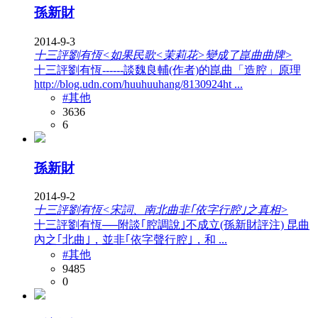
孫新財
2014-9-3
十三評劉有恆<如果民歌<茉莉花>變成了崑曲曲牌>
十三評劉有恆------談魏良輔(作者)的崑曲「造腔」原理
http://blog.udn.com/huuhuuhang/8130924ht ...
#其他
3636
6
孫新財
2014-9-2
十三評劉有恆<宋詞、南北曲非｢依字行腔｣之真相>
十三評劉有恆──附談｢腔調說｣不成立(孫新財評注) 昆曲
內之｢北曲｣，並非｢依字聲行腔｣，和 ...
#其他
9485
0