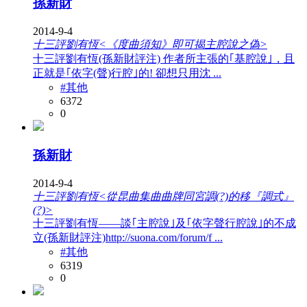
孫新財
2014-9-4
十三評劉有恆<《度曲須知》即可揭主腔說之偽>
十三評劉有恆(孫新財評注) 作者所主張的｢基腔說｣，且
正就是｢依字(聲)行腔｣的! 卻想只用沈 ...
#其他
6372
0
孫新財
2014-9-4
十三評劉有恆<從昆曲集曲曲牌同宮調(?)的移『調式』
(?)>
十三評劉有恆——談｢主腔說｣及｢依字聲行腔說｣的不成
立(孫新財評注)http://suona.com/forum/f ...
#其他
6319
0