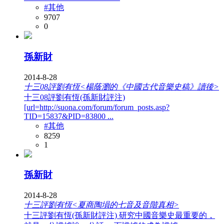
#其他
9707
0
孫新財
2014-8-28
十三08評劉有恆<楊蔭瀏的《中國古代音樂史稿》讀後>
十三08評劉有恆(孫新財評注)
[url=http://suona.com/forum/forum_posts.asp?
TID=15837&PID=83800 ...
#其他
8259
1
孫新財
2014-8-28
十三評劉有恆<夏商陶塤的七音及音階真相>
十三評劉有恆(孫新財評注) 研究中國音樂史最重要的，