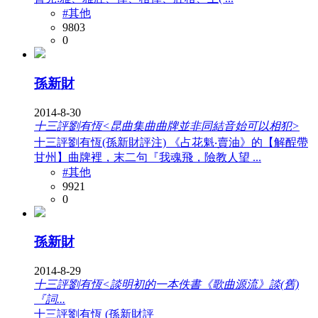
#其他
9803
0
孫新財
2014-8-30
十三評劉有恆<昆曲集曲曲牌並非同結音始可以相犯>
十三評劉有恆(孫新財評注) 《占花魁‧賣油》的【解酲帶
甘州】曲牌裡，末二句『我魂飛，險教人望 ...
#其他
9921
0
孫新財
2014-8-29
十三評劉有恆<談明初的一本佚書《歌曲源流》談(舊)
『詞...
十三評劉有恆 (孫新財評