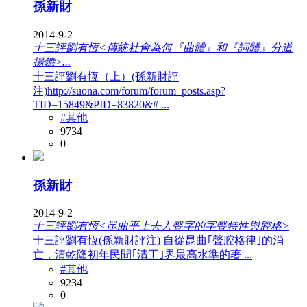
孫新財
2014-9-2
十三評劉有恆<傳統社會為何『曲體』和『詞體』分道
揚鑣>...
十三評劉有恆（上）(孫新財評
注)http://suona.com/forum/forum_posts.asp?
TID=15849&PID=83820&# ...
#其他
9734
0
孫新財
2014-9-2
十三評劉有恆<昆曲平上去入聲字的字聲特性與腔格>
十三評劉有恆(孫新財評注) 自從昆曲｢聲腔格律｣的消
亡，清乾隆初年民間｢清工｣界最高水準的著 ...
#其他
9234
0