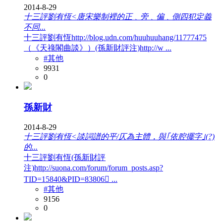
2014-8-29
十三評劉有恆<唐宋樂制裡的正﹑旁﹑偏﹑側四犯定義
不同...
十三評劉有恆http://blog.udn.com/huuhuuhang/11777475
（《天祿閣曲談》）(孫新財評注)http://w ...
#其他
9931
0
孫新財
2014-8-29
十三評劉有恆<談詞譜的平/仄為主體，與｢依腔擺字｣(?)
的...
十三評劉有恆(孫新財評
注)http://suona.com/forum/forum_posts.asp?
TID=15840&PID=83806𔝞 ...
#其他
9156
0